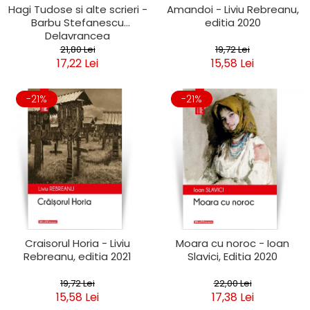
Hagi Tudose si alte scrieri -
Amandoi - Liviu Rebreanu,
Barbu Stefanescu
editia 2020
Delavrancea
21,80 Lei
19,72 Lei
17,22 Lei
15,58 Lei
-21%
-21%
Craisorul Horia - Liviu
Moara cu noroc - Ioan
Rebreanu, editia 2021
Slavici, Editia 2020
19,72 Lei
22,00 Lei
15,58 Lei
17,38 Lei