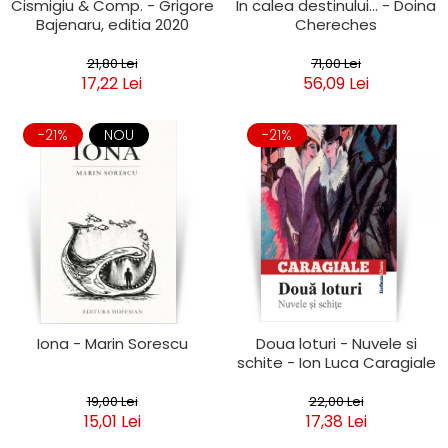
Cismigiu & Comp. - Grigore
In calea destinului... - Doina
Bajenaru, editia 2020
Chereches
21,80 Lei
71,00 Lei
17,22 Lei
56,09 Lei
-21%
NOU
-21%
Iona - Marin Sorescu
Doua loturi - Nuvele si
schite - Ion Luca Caragiale
19,00 Lei
22,00 Lei
15,01 Lei
17,38 Lei