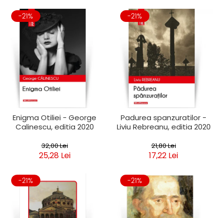
-21%
-21%
Enigma Otiliei - George
Padurea spanzuratilor -
Calinescu, editia 2020
Liviu Rebreanu, editia 2020
32,00 Lei
21,80 Lei
25,28 Lei
17,22 Lei
-21%
-21%