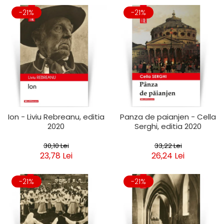
-21%
-21%
Ion - Liviu Rebreanu, editia
Panza de paianjen - Cella
2020
Serghi, editia 2020
30,10 Lei
33,22 Lei
23,78 Lei
26,24 Lei
-21%
-21%