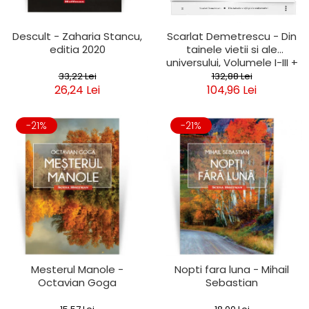
Descult - Zaharia Stancu,
Scarlat Demetrescu - Din
editia 2020
tainele vietii si ale
universului, Volumele I-III +
Viata dincolo de mormant
33,22 Lei
132,88 Lei
26,24 Lei
104,96 Lei
-21%
-21%
Mesterul Manole -
Nopti fara luna - Mihail
Octavian Goga
Sebastian