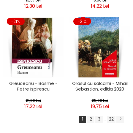
15,57 Lei
18,00 Lei
12,30 Lei
14,22 Lei
-21%
-21%
Greuceanu - Basme -
Orasul cu salcami - Mihail
Petre Ispirescu
Sebastian, editia 2020
21,80 Lei
25,00 Lei
17,22 Lei
19,75 Lei
1
2
3
22
...