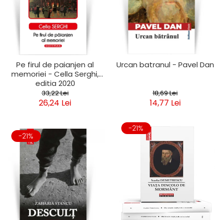
Pe firul de paianjen al
Urcan batranul - Pavel Dan
memoriei - Cella Serghi,
editia 2020
33,22 Lei
18,69 Lei
26,24 Lei
14,77 Lei
-21%
-21%