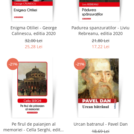
Enigma Otiliei - George
Padurea spanzuratilor - Liviu
Calinescu, editia 2020
Rebreanu, editia 2020
32,00 Lei
21,80 Lei
25,28 Lei
17,22 Lei
-21%
-21%
Pe firul de paianjen al
Urcan batranul - Pavel Dan
memoriei - Cella Serghi, editia
18,69 Lei