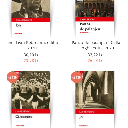
Ion - Liviu Rebreanu, editia
Panza de paianjen - Cella
2020
Serghi, editia 2020
30,10 Lei
33,22 Lei
23,78 Lei
26,24 Lei
-21%
-21%