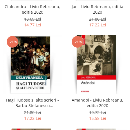
Ciuleandra - Liviu Rebreanu,
Jar - Liviu Rebreanu, editia
editia 2020
2020
18,69 Lei
21,80 Lei
14,77 Lei
17,22 Lei
-21%
-21%
Hagi Tudose si alte scrieri -
Amandoi - Liviu Rebreanu,
Barbu Stefanescu
editia 2020
Delavrancea
21,80 Lei
19,72 Lei
17,22 Lei
15,58 Lei