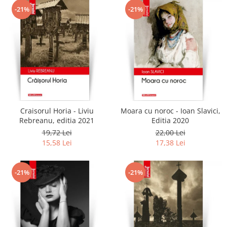
-21%
-21%
Craisorul Horia - Liviu
Moara cu noroc - Ioan Slavici,
Rebreanu, editia 2021
Editia 2020
19,72 Lei
22,00 Lei
15,58 Lei
17,38 Lei
-21%
-21%