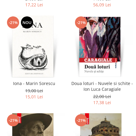
17,22 Lei
56,09 Lei
-21%
NOU
-21%
Iona - Marin Sorescu
Doua loturi - Nuvele si schite -
Ion Luca Caragiale
19,00 Lei
22,00 Lei
15,01 Lei
17,38 Lei
-21%
-21%