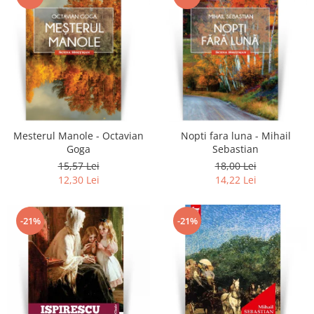
Mesterul Manole - Octavian
Nopti fara luna - Mihail
Goga
Sebastian
15,57 Lei
18,00 Lei
12,30 Lei
14,22 Lei
-21%
-21%