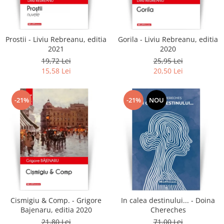
Literatura
Clasica
Contemporana
Prostii - Liviu Rebreanu, editia
Gorila - Liviu Rebreanu, editia
Moderna
2021
2020
Romana
19,72 Lei
25,95 Lei
15,58 Lei
20,50 Lei
Universala
Universala
Non-fictiune
-21%
-21%
NOU
Calatorii
Memorii
Publicistica / Reportaje / Interviuri
Stiinte umaniste
Istorie
Sociologie si filozofie
Cismigiu & Comp. - Grigore
In calea destinului... - Doina
Bajenaru, editia 2020
Chereches
21,80 Lei
71,00 Lei