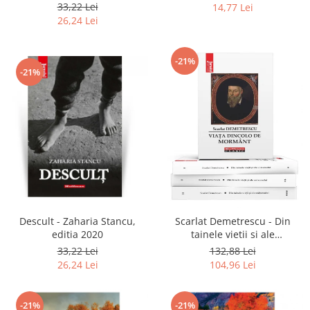
2020
33,22 Lei
14,77 Lei
26,24 Lei
-21%
-21%
Descult - Zaharia Stancu,
Scarlat Demetrescu - Din
editia 2020
tainele vietii si ale
universului, Volumele I-III +
33,22 Lei
132,88 Lei
Viata dincolo de mormant
26,24 Lei
104,96 Lei
-21%
-21%