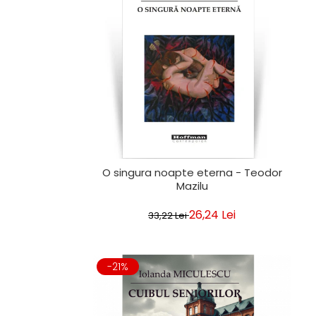
Clasica
Contemporana
Moderna
Romana
Universala
Universala
Non-fictiune
Calatorii
Memorii
Publicistica / Reportaje / Interviuri
O singura noapte eterna - Teodor
Stiinte umaniste
Mazilu
Istorie
26,24 Lei
33,22 Lei
Sociologie si filozofie
-21%