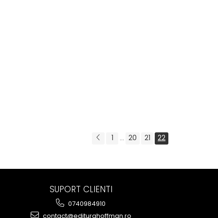
1
20
21
22
...
SUPORT CLIENTI
0740984910
contact@editurahoffman.ro