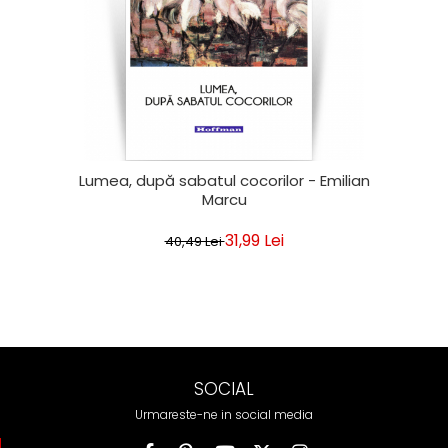
Lumea, după sabatul cocorilor - Emilian
Marcu
31,99 Lei
40,49 Lei
SOCIAL
Urmareste-ne in social media