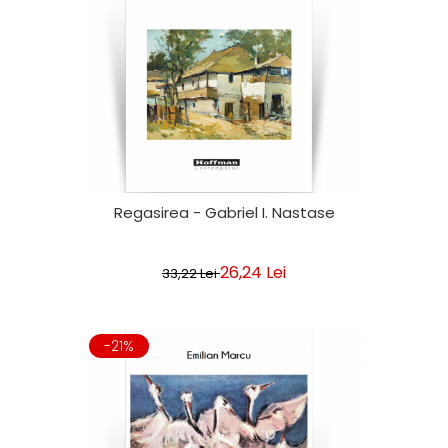
Regasirea - Gabriel I. Nastase
26,24 Lei
33,22 Lei
-21%