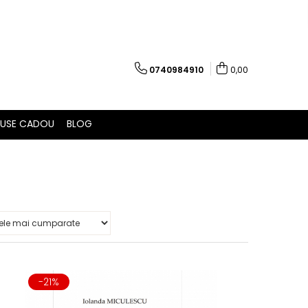
0740984910
0,00
USE CADOU
BLOG
-21%