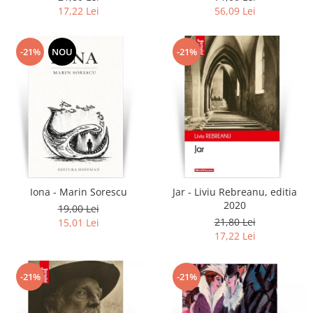
17,22 Lei
56,09 Lei
-21%
NOU
-21%
Iona - Marin Sorescu
Jar - Liviu Rebreanu, editia
2020
19,00 Lei
21,80 Lei
15,01 Lei
17,22 Lei
-21%
-21%