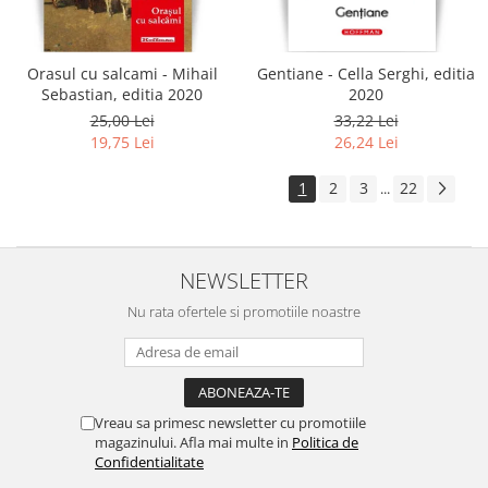
Orasul cu salcami - Mihail
Gentiane - Cella Serghi, editia
Sebastian, editia 2020
2020
25,00 Lei
33,22 Lei
19,75 Lei
26,24 Lei
1
2
3
22
...
NEWSLETTER
Nu rata ofertele si promotiile noastre
Vreau sa primesc newsletter cu promotiile
magazinului. Afla mai multe in
Politica de
Confidentialitate