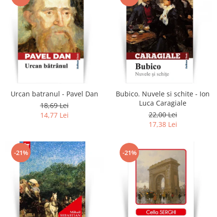
Urcan batranul - Pavel Dan
Bubico. Nuvele si schite - Ion
Luca Caragiale
18,69 Lei
22,00 Lei
14,77 Lei
17,38 Lei
-21%
-21%