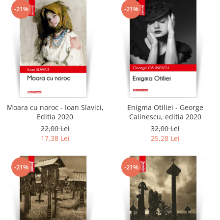
-21%
-21%
Moara cu noroc - Ioan Slavici,
Enigma Otiliei - George
Editia 2020
Calinescu, editia 2020
22,00 Lei
32,00 Lei
17,38 Lei
25,28 Lei
-21%
-21%