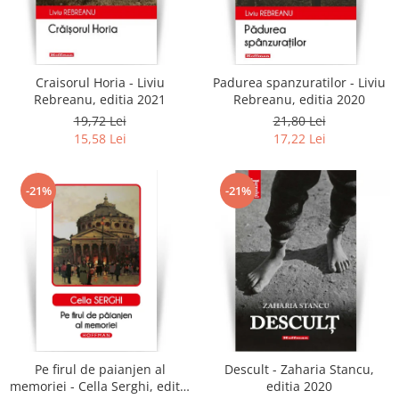
Craisorul Horia - Liviu
Padurea spanzuratilor - Liviu
Rebreanu, editia 2021
Rebreanu, editia 2020
19,72 Lei
21,80 Lei
15,58 Lei
17,22 Lei
-21%
-21%
Pe firul de paianjen al
Descult - Zaharia Stancu,
memoriei - Cella Serghi, editia
editia 2020