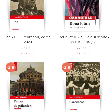
Ion - Liviu Rebreanu, editia
Doua loturi - Nuvele si schite -
2020
Ion Luca Caragiale
30,10 Lei
22,00 Lei
23,78 Lei
17,38 Lei
-21%
-21%