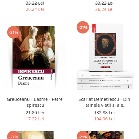
2020
33,22 Lei
33,22 Lei
26,24 Lei
26,24 Lei
-21%
-21%
Greuceanu - Basme - Petre
Scarlat Demetrescu - Din
Ispirescu
tainele vietii si ale
universului, Volumele I-III +
21,80 Lei
132,88 Lei
Viata dincolo de mormant
17,22 Lei
104,96 Lei
-21%
-21%