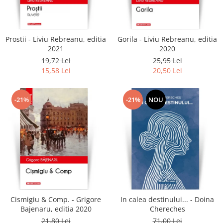
Literatura
Clasica
Contemporana
Prostii - Liviu Rebreanu, editia
Gorila - Liviu Rebreanu, editia
Moderna
2021
2020
Romana
19,72 Lei
25,95 Lei
15,58 Lei
20,50 Lei
Universala
Universala
Non-fictiune
-21%
-21%
NOU
Calatorii
Memorii
Publicistica / Reportaje / Interviuri
Stiinte umaniste
Istorie
Sociologie si filozofie
Cismigiu & Comp. - Grigore
In calea destinului... - Doina
Bajenaru, editia 2020
Chereches
21,80 Lei
71,00 Lei