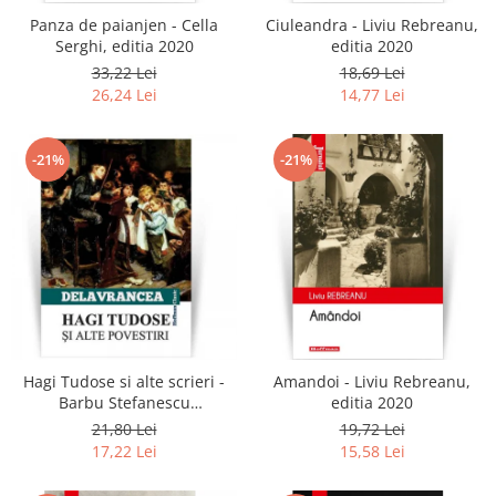
Panza de paianjen - Cella
Ciuleandra - Liviu Rebreanu,
Serghi, editia 2020
editia 2020
33,22 Lei
18,69 Lei
26,24 Lei
14,77 Lei
-21%
-21%
Hagi Tudose si alte scrieri -
Amandoi - Liviu Rebreanu,
Barbu Stefanescu
editia 2020
Delavrancea
21,80 Lei
19,72 Lei
17,22 Lei
15,58 Lei