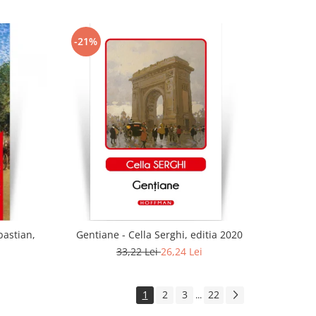
-21%
bastian,
Gentiane - Cella Serghi, editia 2020
33,22 Lei
26,24 Lei
1
2
3
22
...