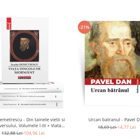
-21%
emetrescu - Din tainele vietii si
Urcan batranul - Pavel 
versului, Volumele I-III + Viata
18,69 Lei
14,77 Lei
dincolo de mormant
132,88 Lei
104,96 Lei