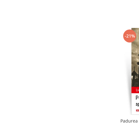
-21%
Padurea 