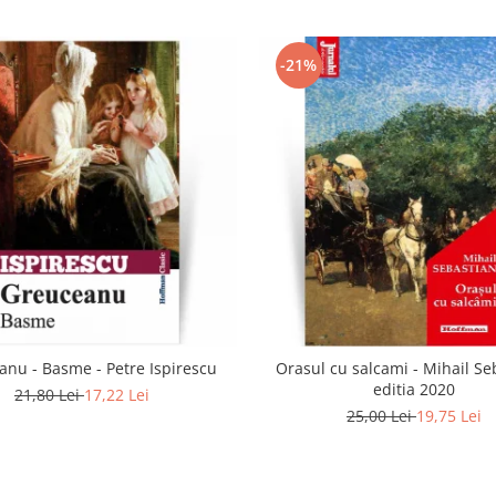
-21%
anu - Basme - Petre Ispirescu
Orasul cu salcami - Mihail Se
editia 2020
21,80 Lei
17,22 Lei
25,00 Lei
19,75 Lei