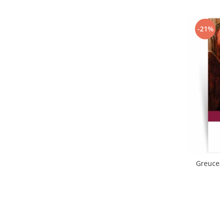
-21%
Greuce