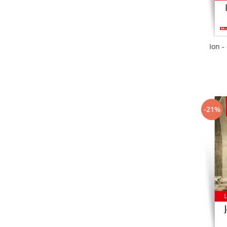
Ion -
-21%