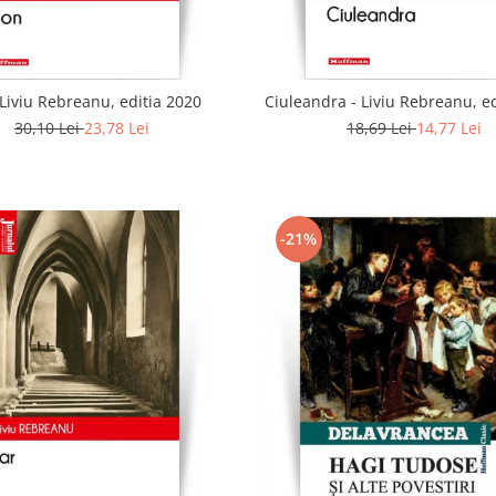
 Liviu Rebreanu, editia 2020
Ciuleandra - Liviu Rebreanu, e
30,10 Lei
23,78 Lei
18,69 Lei
14,77 Lei
-21%