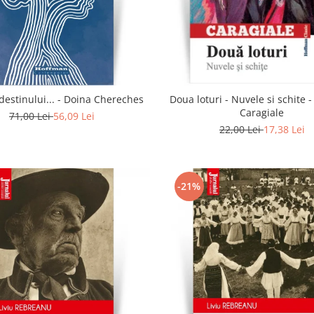
In calea destinului... - Doina Chereches
Doua loturi - Nuvele si schite -
Caragiale
71,00 Lei
56,09 Lei
22,00 Lei
17,38 Lei
-21%