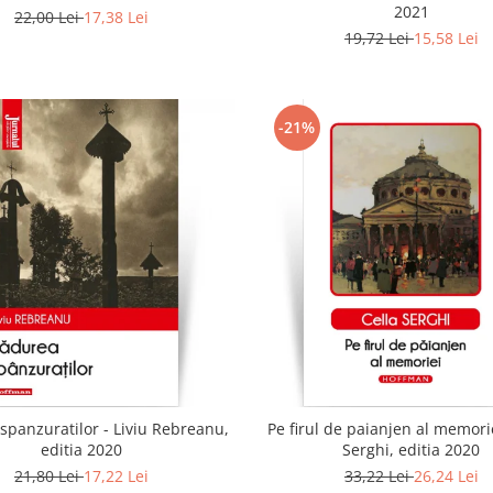
2021
22,00 Lei
17,38 Lei
19,72 Lei
15,58 Lei
-21%
spanzuratilor - Liviu Rebreanu,
Pe firul de paianjen al memorie
editia 2020
Serghi, editia 2020
21,80 Lei
17,22 Lei
33,22 Lei
26,24 Lei