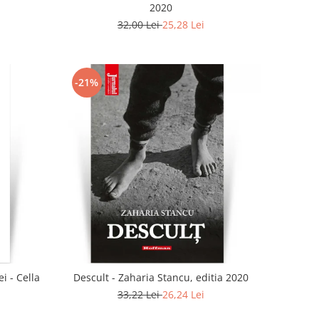
2020
32,00 Lei
25,28 Lei
-21%
i - Cella
Descult - Zaharia Stancu, editia 2020
33,22 Lei
26,24 Lei