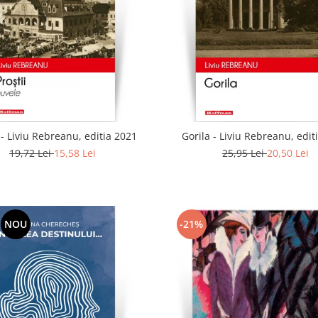
i - Liviu Rebreanu, editia 2021
Gorila - Liviu Rebreanu, edit
19,72 Lei
15,58 Lei
25,95 Lei
20,50 Lei
NOU
-21%