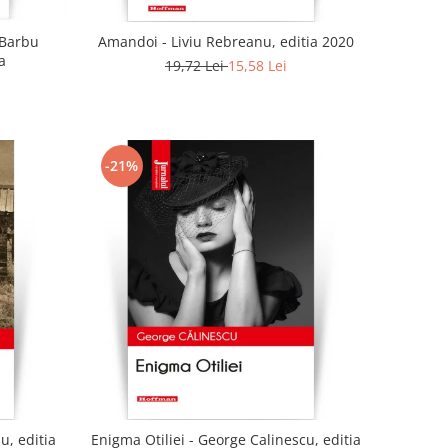
- Barbu
Amandoi - Liviu Rebreanu, editia 2020
a
19,72 Lei
15,58 Lei
-21%
u, editia
Enigma Otiliei - George Calinescu, editia