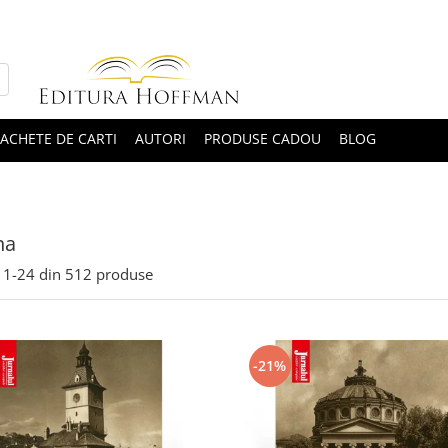
ACHETE DE CARTI
AUTORI
PRODUSE CADOU
BLOG
na
1-
24
din
512
produse
-21%