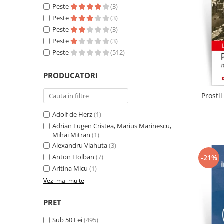
Literatura
Peste
(3)
Peste
(3)
Clasica
Peste
(3)
Contemporana
Peste
(3)
Moderna
Peste
(512)
Romana
Universala
PRODUCATORI
Universala
Prosti
Non-fictiune
Adolf de Herz
(1)
Calatorii
Adrian Eugen Cristea, Marius Marinescu,
Memorii
Mihai Mitran
(1)
Publicistica / Reportaje / Interviuri
Alexandru Vlahuta
(3)
Stiinte umaniste
Anton Holban
(7)
-21%
Aritina Micu
(1)
Istorie
Vezi mai multe
Sociologie si filozofie
PRET
Sub 50 Lei
(495)