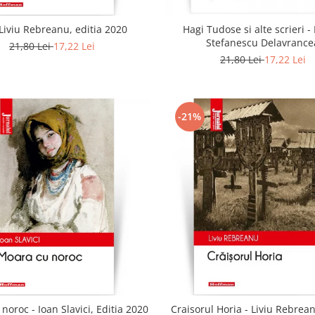
 Liviu Rebreanu, editia 2020
Hagi Tudose si alte scrieri 
Stefanescu Delavrance
21,80 Lei
17,22 Lei
21,80 Lei
17,22 Lei
-21%
noroc - Ioan Slavici, Editia 2020
Craisorul Horia - Liviu Rebrean