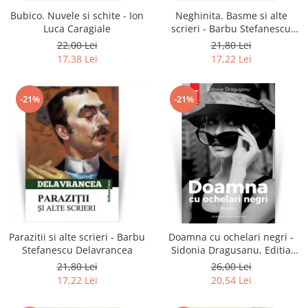
Bubico. Nuvele si schite - Ion
Neghinita. Basme si alte
Luca Caragiale
scrieri - Barbu Stefanescu
Delavrancea
22,00 Lei
21,80 Lei
17,38 Lei
17,22 Lei
-21%
-21%
Parazitii si alte scrieri - Barbu
Doamna cu ochelari negri -
Stefanescu Delavrancea
Sidonia Dragusanu, Editia
2020
21,80 Lei
26,00 Lei
17,22 Lei
20,54 Lei