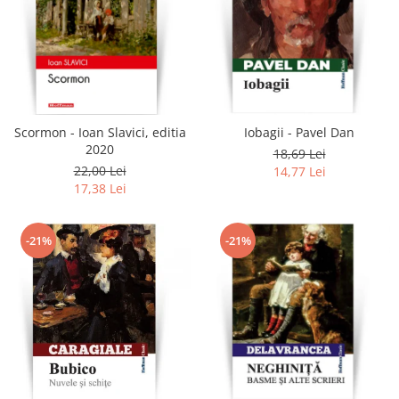
Scormon - Ioan Slavici, editia
Iobagii - Pavel Dan
2020
18,69 Lei
22,00 Lei
14,77 Lei
17,38 Lei
-21%
-21%