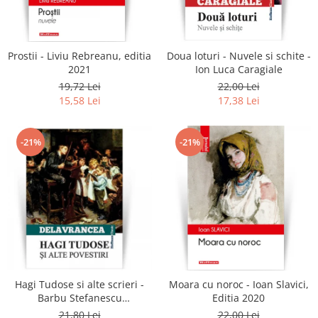
Literatura
Clasica
Contemporana
Prostii - Liviu Rebreanu, editia
Doua loturi - Nuvele si schite -
Moderna
2021
Ion Luca Caragiale
Romana
19,72 Lei
22,00 Lei
15,58 Lei
17,38 Lei
Universala
Universala
Non-fictiune
-21%
-21%
Calatorii
Memorii
Publicistica / Reportaje / Interviuri
Stiinte umaniste
Istorie
Sociologie si filozofie
Hagi Tudose si alte scrieri -
Moara cu noroc - Ioan Slavici,
Barbu Stefanescu
Editia 2020
Delavrancea
21,80 Lei
22,00 Lei