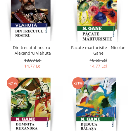
Din trecutul nostru -
Pacate marturisite - Nicolae
Alexandru Vlahuta
Gane
18,69 Lei
18,69 Lei
14,77 Lei
14,77 Lei
-21%
-21%