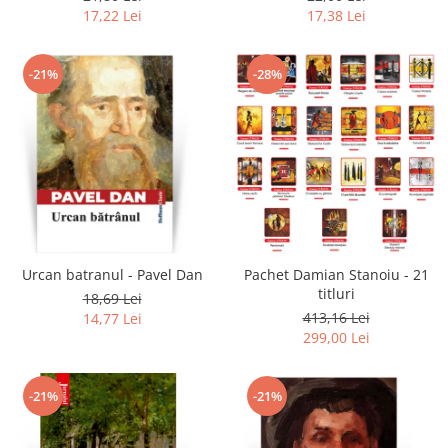
17,22 Lei
17,38 Lei
-21%
-28%
Urcan batranul - Pavel Dan
Pachet Damian Stanoiu - 21
titluri
18,69 Lei
413,16 Lei
14,77 Lei
299,00 Lei
-21%
-21%