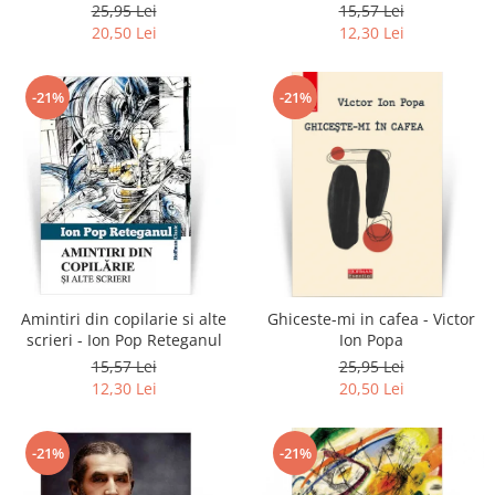
Reteganul
25,95 Lei
15,57 Lei
20,50 Lei
12,30 Lei
-21%
-21%
Amintiri din copilarie si alte
Ghiceste-mi in cafea - Victor
scrieri - Ion Pop Reteganul
Ion Popa
15,57 Lei
25,95 Lei
12,30 Lei
20,50 Lei
-21%
-21%