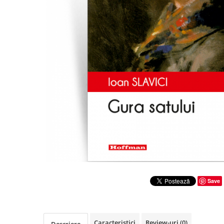
Literatura
Clasica
Contemporana
Moderna
Romana
Universala
Universala
Non-fictiune
Calatorii
Memorii
Publicistica / Reportaje / Interviuri
Stiinte umaniste
Istorie
Save
Sociologie si filozofie
Caracteristici
Review-uri
(0)