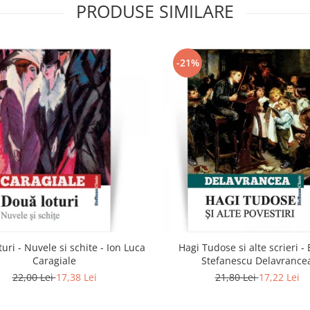
PRODUSE SIMILARE
-21%
uri - Nuvele si schite - Ion Luca
Hagi Tudose si alte scrieri -
Caragiale
Stefanescu Delavrance
22,00 Lei
17,38 Lei
21,80 Lei
17,22 Lei