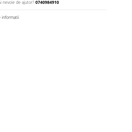
Ai nevoie de ajutor?
0740984910
informatii