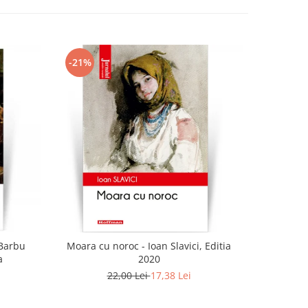
-21%
-21%
 Barbu
Moara cu noroc - Ioan Slavici, Editia
Urca
a
2020
22,00 Lei
17,38 Lei