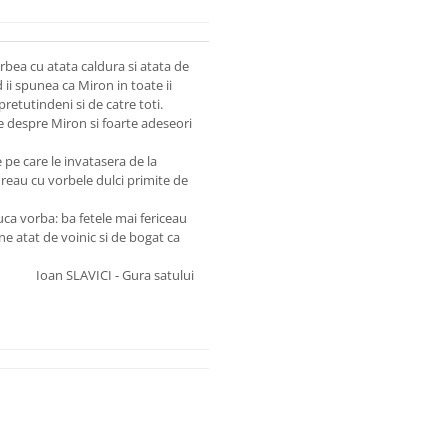
vorbea cu atata caldura si atata de
d ii spunea ca Miron in toate ii
pretutindeni si de catre toti.
le despre Miron si foarte adeseori
e pe care le invatasera de la
reau cu vorbele dulci primite de
ca vorba: ba fetele mai fericeau
ne atat de voinic si de bogat ca
Ioan SLAVICI - Gura satului