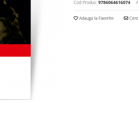
Cod Produs:
9786064616074
Adauga la Favorite
Cere 