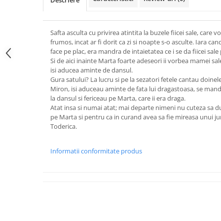
Descriere
Safta asculta cu privirea atintita la buzele fiicei sale, care 
frumos, incat ar fi dorit ca zi si noapte s-o asculte. Iara can
face pe plac, era mandra de intaietatea ce i se da fiicei sale 
Si de aici inainte Marta foarte adeseori ii vorbea mamei sa
isi aducea aminte de dansul.
Gura satului? La lucru si pe la sezatori fetele cantau doinel
Miron, isi aduceau aminte de fata lui dragastoasa, se mand
la dansul si fericeau pe Marta, care ii era draga.
Atat insa si numai atat; mai departe nimeni nu cuteza sa du
pe Marta si pentru ca in curand avea sa fie mireasa unui ju
Toderica.
Informatii conformitate produs