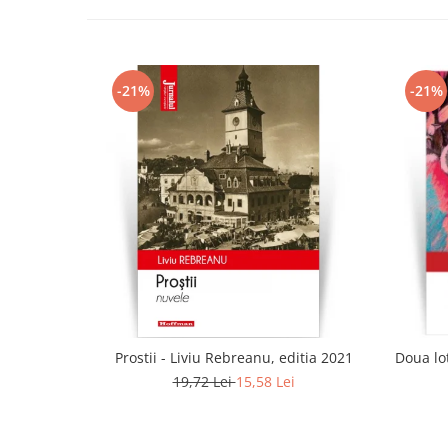
-21%
-21%
Prostii - Liviu Rebreanu, editia 2021
Doua lot
19,72 Lei
15,58 Lei