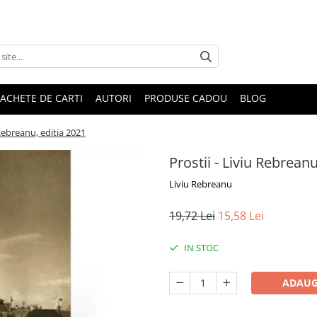
ACHETE DE CARTI
AUTORI
PRODUSE CADOU
BLOG
 Rebreanu, editia 2021
Prostii - Liviu Rebreanu
Liviu Rebreanu
19,72 Lei
15,58 Lei
IN STOC
ADAUG