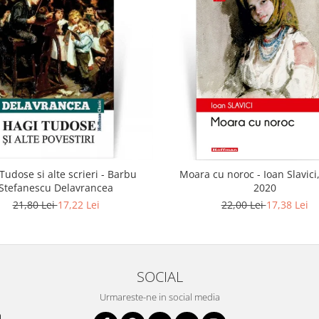
Tudose si alte scrieri - Barbu
Moara cu noroc - Ioan Slavici,
Stefanescu Delavrancea
2020
21,80 Lei
17,22 Lei
22,00 Lei
17,38 Lei
SOCIAL
Urmareste-ne in social media