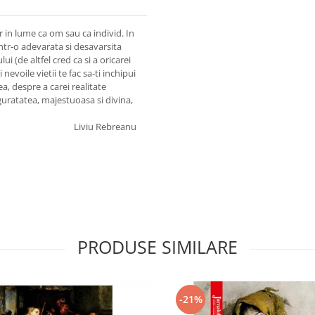
r in lume ca om sau ca individ. In
 intr-o adevarata si desavarsita
 (de altfel cred ca si a oricarei
 nevoile vietii te fac sa-ti inchipui
grea, despre a carei realitate
guratatea, majestuoasa si divina,
Liviu Rebreanu
PRODUSE SIMILARE
-21%