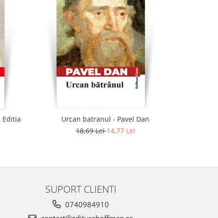
-21%
 Editia
Urcan batranul - Pavel Dan
Bubico. 
18,69 Lei
14,77 Lei
SUPORT CLIENTI
0740984910