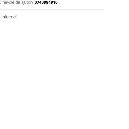
Ai nevoie de ajutor?
0740984910
informatii