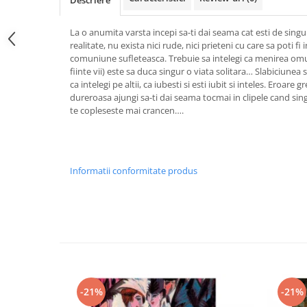
Descriere
La o anumita varsta incepi sa-ti dai seama cat esti de singu
realitate, nu exista nici rude, nici prieteni cu care sa poti fi
comuniune sufleteasca. Trebuie sa intelegi ca menirea omului
fiinte vii) este sa duca singur o viata solitara… Slabiciunea si
ca intelegi pe altii, ca iubesti si esti iubit si inteles. Eroare 
dureroasa ajungi sa-ti dai seama tocmai in clipele cand sin
te copleseste mai crancen….
Informatii conformitate produs
-21%
-21%