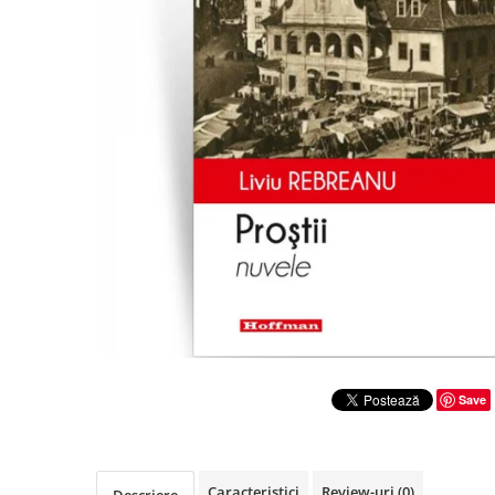
Literatura
Clasica
Contemporana
Moderna
Romana
Universala
Universala
Non-fictiune
Calatorii
Memorii
Publicistica / Reportaje / Interviuri
Stiinte umaniste
Istorie
Save
Sociologie si filozofie
Caracteristici
Review-uri
(0)