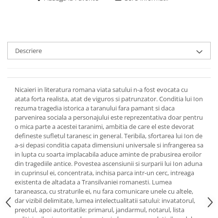
Descriere
Nicaieri in literatura romana viata satului n-a fost evocata cu
atata forta realista, atat de viguros si patrunzator. Conditia lui Ion
rezuma tragedia istorica a taranului fara pamant si daca
parvenirea sociala a personajului este reprezentativa doar pentru
o mica parte a acestei taranimi, ambitia de care el este devorat
defineste sufletul taranesc in general. Teribila, sfortarea lui Ion de
a-si depasi conditia capata dimensiuni universale si infrangerea sa
in lupta cu soarta implacabila aduce aminte de prabusirea eroilor
din tragediile antice. Povestea ascensiunii si surparii lui Ion aduna
in cuprinsul ei, concentrata, inchisa parca intr-un cerc, intreaga
existenta de altadata a Transilvaniei romanesti. Lumea
taraneasca, cu straturile ei, nu fara comunicare unele cu altele,
dar vizibil delimitate, lumea intelectualitatii satului: invatatorul,
preotul, apoi autoritatile: primarul, jandarmul, notarul, lista