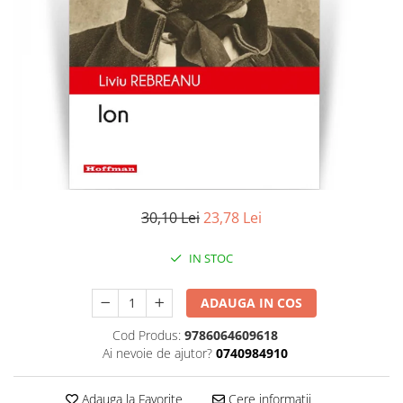
Literatura
Clasica
Contemporana
Moderna
Romana
Universala
Universala
Non-fictiune
Calatorii
30,10 Lei
23,78 Lei
Memorii
Publicistica / Reportaje / Interviuri
IN STOC
Stiinte umaniste
ADAUGA IN COS
Istorie
Sociologie si filozofie
Cod Produs:
9786064609618
Ai nevoie de ajutor?
0740984910
Adauga la Favorite
Cere informatii