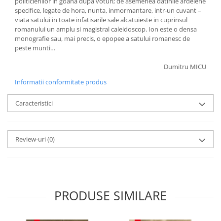
politicienilor in goana dupa voturi; de asemenea datinile ardelene
specifice, legate de hora, nunta, inmormantare, intr-un cuvant –
viata satului in toate infatisarile sale alcatuieste in cuprinsul
romanului un amplu si magistral caleidoscop. Ion este o densa
monografie sau, mai precis, o epopee a satului romanesc de
peste munti…
Dumitru MICU
Informatii conformitate produs
Caracteristici
Review-uri
(0)
PRODUSE SIMILARE