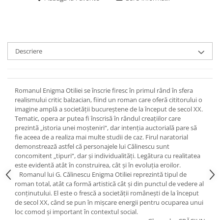
Descriere
Romanul Enigma Otiliei se înscrie firesc în primul rând în sfera
realismului critic balzacian, fiind un roman care oferă cititorului o
imagine amplă a societății bucureștene de la început de secol XX.
Tematic, opera ar putea fi înscrisă în rândul creațiilor care
prezintă „istoria unei moșteniri“, dar intenția auctorială pare să
fie aceea de a realiza mai multe studii de caz. Firul naratorial
demonstrează astfel că personajele lui Călinescu sunt
concomitent „tipuri“, dar și individualități. Legătura cu realitatea
este evidentă atât în construirea, cât și în evoluția eroilor.
Romanul lui G. Călinescu Enigma Otiliei reprezintă tipul de
roman total, atât ca formă artistică cât și din punctul de vedere al
conținutului. El este o frescă a societății românești de la început
de secol XX, când se pun în mișcare energii pentru ocuparea unui
loc comod și important în contextul social.