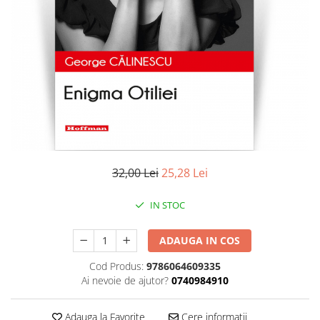
Literatura
Clasica
Contemporana
Moderna
Romana
Universala
Universala
Non-fictiune
Calatorii
32,00 Lei
25,28 Lei
Memorii
Publicistica / Reportaje / Interviuri
IN STOC
Stiinte umaniste
ADAUGA IN COS
Istorie
Sociologie si filozofie
Cod Produs:
9786064609335
Ai nevoie de ajutor?
0740984910
Adauga la Favorite
Cere informatii