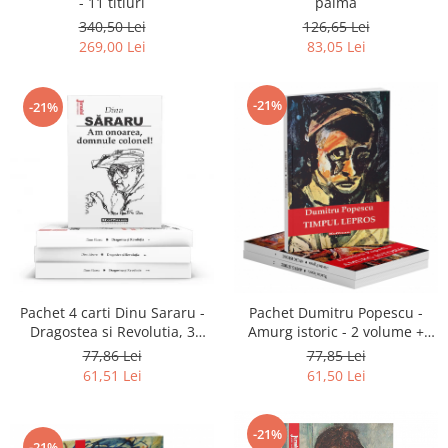
- 11 titluri
palma
340,50 Lei
126,65 Lei
269,00 Lei
83,05 Lei
-21%
-21%
Pachet 4 carti Dinu Sararu -
Pachet Dumitru Popescu -
Dragostea si Revolutia, 3
Amurg istoric - 2 volume +
Volume + Am onoarea,
Timpul lepros!
77,86 Lei
77,85 Lei
domnule colonel!
61,51 Lei
61,50 Lei
-21%
-21%