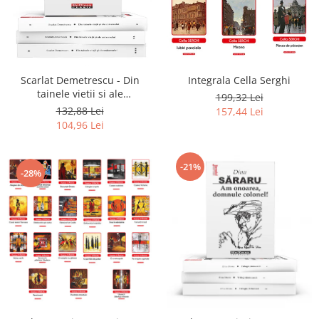
Literatura
Clasica
Contemporana
Moderna
Scarlat Demetrescu - Din
Integrala Cella Serghi
Romana
tainele vietii si ale
199,32 Lei
Universala
universului, Volumele I-III +
132,88 Lei
157,44 Lei
Viata dincolo de mormant
Universala
104,96 Lei
Non-fictiune
Calatorii
-21%
-28%
Memorii
Publicistica / Reportaje / Interviuri
Stiinte umaniste
Istorie
Sociologie si filozofie