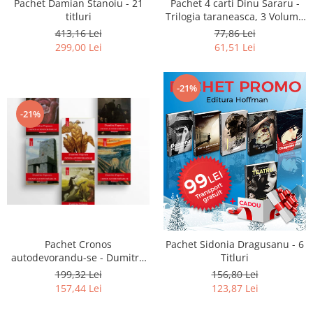
Pachet Damian Stanoiu - 21
Pachet 4 carti Dinu Sararu -
titluri
Trilogia taraneasca, 3 Volume
+ Am onoarea, domnule
413,16 Lei
77,86 Lei
colonel!
299,00 Lei
61,51 Lei
-21%
-21%
Pachet Cronos
Pachet Sidonia Dragusanu - 6
autodevorandu-se - Dumitru
Titluri
Popescu (6 volume)
199,32 Lei
156,80 Lei
157,44 Lei
123,87 Lei