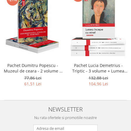
Pachet Dumitru Popescu -
Pachet Lucia Demetrius -
Muzeul de ceara - 2 volume +
Triptic - 3 volume + Lumea
Diformitatea liniilor în portret!
începe cu mine!
77,86 Lei
132,88 Lei
61,51 Lei
104,96 Lei
NEWSLETTER
Nu rata ofertele si promotiile noastre