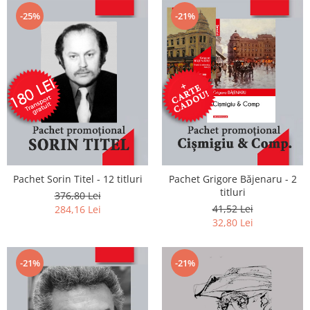
-25%
-21%
Pachet Sorin Titel - 12 titluri
Pachet Grigore Băjenaru - 2
titluri
376,80 Lei
41,52 Lei
284,16 Lei
32,80 Lei
-21%
-21%