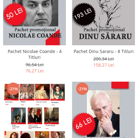
Pachet Nicolae Coande - 4
Pachet Dinu Sararu - 8 Titluri
Titluri
200,34 Lei
96,54 Lei
158,27 Lei
76,27 Lei
-21%
-21%