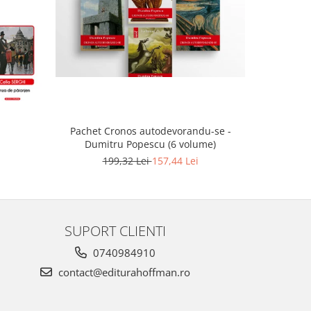
-21%
Pachet Cronos autodevorandu-se -
Pachet S
Dumitru Popescu (6 volume)
1
199,32 Lei
157,44 Lei
SUPORT CLIENTI
0740984910
contact@editurahoffman.ro