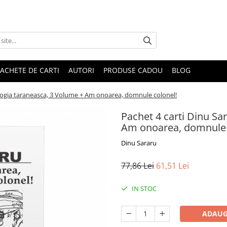
ACHETE DE CARTI
AUTORI
PRODUSE CADOU
BLOG
rilogia taraneasca, 3 Volume + Am onoarea, domnule colonel!
Pachet 4 carti Dinu Sar
Am onoarea, domnule 
Dinu Sararu
77,86 Lei
61,51 Lei
IN STOC
ADAUG