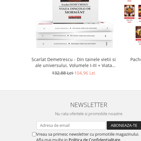
Scarlat Demetrescu - Din tainele vietii si
Pache
ale universului, Volumele I-III + Viata
dincolo de mormant
132,88 Lei
104,96 Lei
NEWSLETTER
Nu rata ofertele si promotiile noastre
Vreau sa primesc newsletter cu promotiile magazinului.
Afla mai multe in
Politica de Confidentialitate