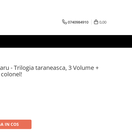
0740984910
0,00
aru - Trilogia taraneasca, 3 Volume +
colonel!
A IN COS