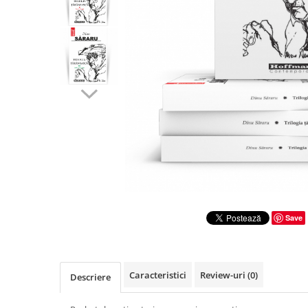
Literatura
Clasica
Contemporana
Moderna
Romana
Universala
Universala
Non-fictiune
Calatorii
Memorii
Publicistica / Reportaje / Interviuri
Stiinte umaniste
Save
Istorie
Sociologie si filozofie
Caracteristici
Review-uri
(0)
Descriere