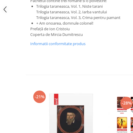
Pachetul contine trei romane si o povestire:
Trilogia taraneasca, Vol. 1, Niste tarani
Trilogia taraneasca, Vol. 2, Iarba vantului
Trilogia taraneasca, Vol. 3, Crima pentru pamant
+ Am onoarea, domnule colonel!
Prefață de Ion Cristoiu
Coperta de Mircia Dumitrescu
Informatii conformitate produs
-21%
-28%