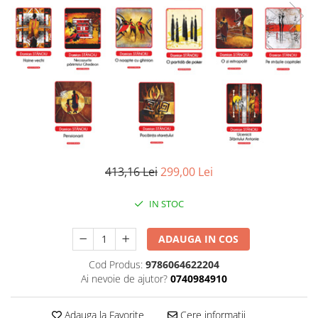
Literatura
Clasica
Contemporana
Moderna
Romana
Universala
Universala
Non-fictiune
Calatorii
413,16 Lei
299,00 Lei
Memorii
Publicistica / Reportaje / Interviuri
IN STOC
Stiinte umaniste
ADAUGA IN COS
Istorie
Sociologie si filozofie
Cod Produs:
9786064622204
Ai nevoie de ajutor?
0740984910
Adauga la Favorite
Cere informatii