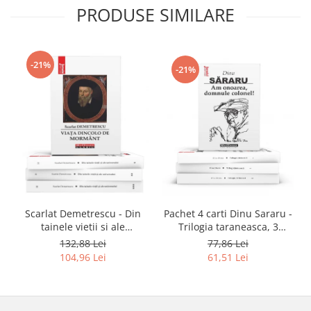
PRODUSE SIMILARE
-21%
-21%
Scarlat Demetrescu - Din
Pachet 4 carti Dinu Sararu -
tainele vietii si ale
Trilogia taraneasca, 3
universului, Volumele I-III +
Volume + Am onoarea,
132,88 Lei
77,86 Lei
Viata dincolo de mormant
domnule colonel!
104,96 Lei
61,51 Lei