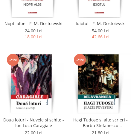
Literatura
Clasica
Contemporana
Nopti albe - F. M. Dostoievski
Idiotul - F. M. Dostoievski
Moderna
24,00 Lei
54,00 Lei
Romana
18,00 Lei
42,66 Lei
Universala
Universala
Non-fictiune
-21%
-21%
Calatorii
Memorii
Publicistica / Reportaje / Interviuri
Stiinte umaniste
Istorie
Sociologie si filozofie
Doua loturi - Nuvele si schite -
Hagi Tudose si alte scrieri -
Ion Luca Caragiale
Barbu Stefanescu
Delavrancea
22,00 Lei
21,80 Lei