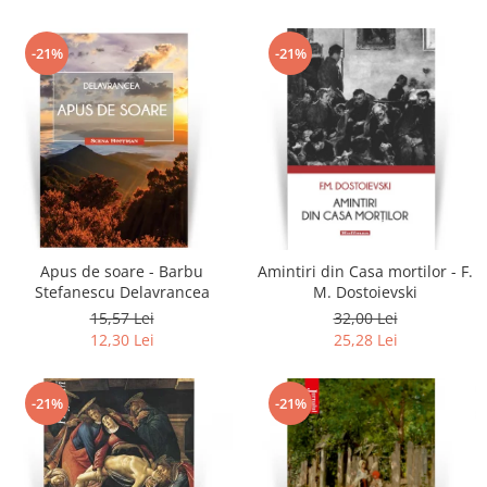
-21%
-21%
Apus de soare - Barbu
Amintiri din Casa mortilor - F.
Stefanescu Delavrancea
M. Dostoievski
15,57 Lei
32,00 Lei
12,30 Lei
25,28 Lei
-21%
-21%