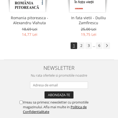
Romania pitoreasca -
In fata vietii - Duiliu
Alexandru Vlahuta
Zamfirescu
18,69 Lei
25,00 Lei
14,77 Lei
19,75 Lei
1
2
3
6
...
NEWSLETTER
Nu rata ofertele si promotiile noastre
Vreau sa primesc newsletter cu promotiile
magazinului. Afla mai multe in
Politica de
Confidentialitate