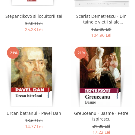
Stepancikovo si locuitorii sai
Scarlat Demetrescu - Din
tainele vietii si ale
32,00 Lei
universului, Volumele I-III +
132,88 Lei
25,28 Lei
Viata dincolo de mormant
104,96 Lei
-21%
-21%
Urcan batranul - Pavel Dan
Greuceanu - Basme - Petre
Ispirescu
18,69 Lei
21,80 Lei
14,77 Lei
17,22 Lei