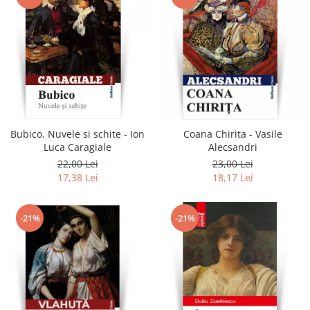
Bubico. Nuvele si schite - Ion
Coana Chirita - Vasile
Luca Caragiale
Alecsandri
22,00 Lei
23,00 Lei
17,38 Lei
18,17 Lei
-21%
-21%