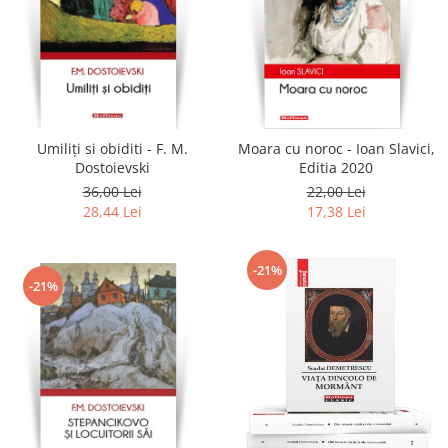
Umiliți si obiditi - F. M.
Moara cu noroc - Ioan Slavici,
Dostoievski
Editia 2020
36,00 Lei
22,00 Lei
28,44 Lei
17,38 Lei
-21%
-21%