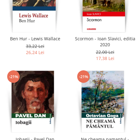
Ben Hur - Lewis Wallace
Scormon - Ioan Slavici, editia
2020
33,22 Lei
22,00 Lei
26,24 Lei
17,38 Lei
-21%
-21%
Iobagii - Pavel Dan
Ne cheama pamantul -