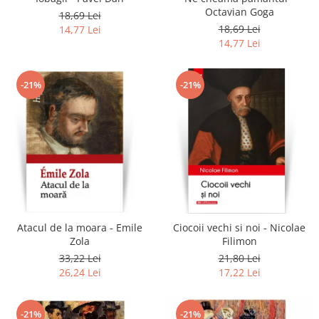
Octavian Goga
18,69 Lei
18,69 Lei
14,77 Lei
14,77 Lei
-21%
-21%
Atacul de la moara - Emile
Ciocoii vechi si noi - Nicolae
Zola
Filimon
33,22 Lei
21,80 Lei
26,24 Lei
17,22 Lei
-21%
-21%