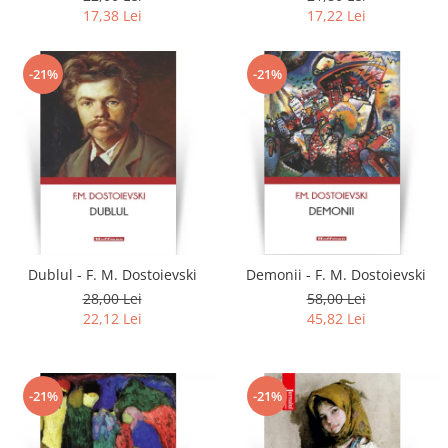
17,38 Lei
17,22 Lei
-21%
-21%
Dublul - F. M. Dostoievski
Demonii - F. M. Dostoievski
28,00 Lei
58,00 Lei
22,12 Lei
45,82 Lei
-21%
-21%