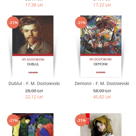
17,38 Lei
17,22 Lei
-21%
-21%
Dublul - F. M. Dostoievski
Demonii - F. M. Dostoievski
28,00 Lei
58,00 Lei
22,12 Lei
45,82 Lei
-21%
-21%