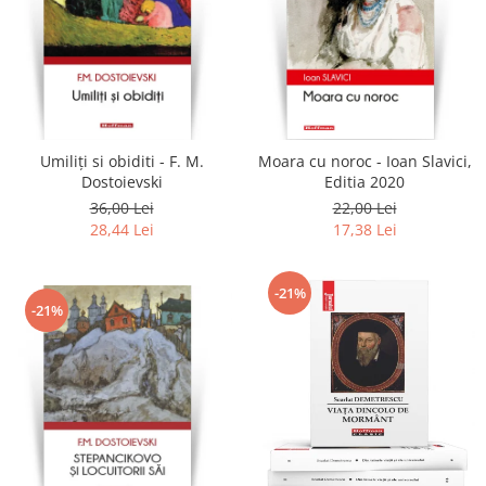
Umiliți si obiditi - F. M.
Moara cu noroc - Ioan Slavici,
Dostoievski
Editia 2020
36,00 Lei
22,00 Lei
28,44 Lei
17,38 Lei
-21%
-21%