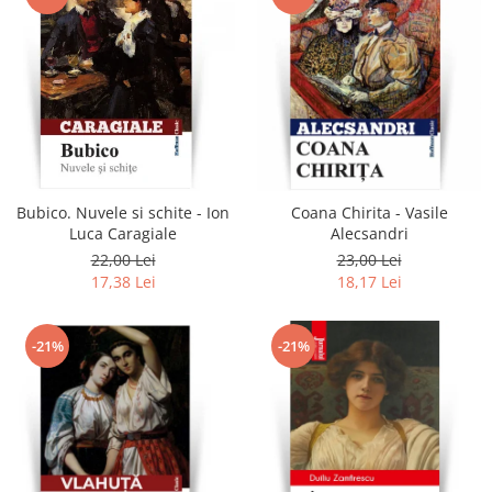
Bubico. Nuvele si schite - Ion
Coana Chirita - Vasile
Luca Caragiale
Alecsandri
22,00 Lei
23,00 Lei
17,38 Lei
18,17 Lei
-21%
-21%