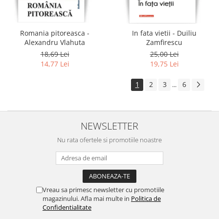
Romania pitoreasca -
In fata vietii - Duiliu
Alexandru Vlahuta
Zamfirescu
18,69 Lei
25,00 Lei
14,77 Lei
19,75 Lei
1
2
3
6
...
NEWSLETTER
Nu rata ofertele si promotiile noastre
Vreau sa primesc newsletter cu promotiile
magazinului. Afla mai multe in
Politica de
Confidentialitate