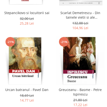
Stepancikovo si locuitorii sai
Scarlat Demetrescu - Din
tainele vietii si ale
32,00 Lei
universului, Volumele I-III +
132,88 Lei
25,28 Lei
Viata dincolo de mormant
104,96 Lei
-21%
-21%
Urcan batranul - Pavel Dan
Greuceanu - Basme - Petre
Ispirescu
18,69 Lei
21,80 Lei
14,77 Lei
17,22 Lei