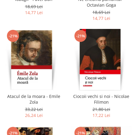
Octavian Goga
18,69 Lei
18,69 Lei
14,77 Lei
14,77 Lei
-21%
-21%
Atacul de la moara - Emile
Ciocoii vechi si noi - Nicolae
Zola
Filimon
33,22 Lei
21,80 Lei
26,24 Lei
17,22 Lei
-21%
-21%