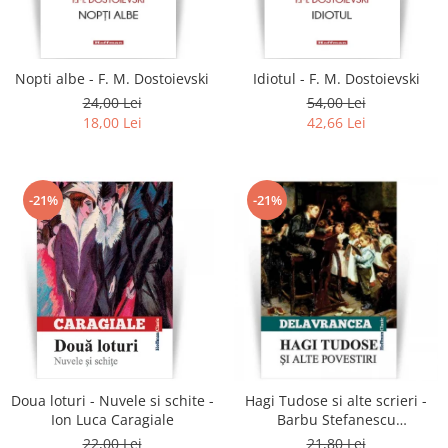
Literatura
Clasica
Contemporana
Nopti albe - F. M. Dostoievski
Idiotul - F. M. Dostoievski
Moderna
24,00 Lei
54,00 Lei
Romana
18,00 Lei
42,66 Lei
Universala
Universala
Non-fictiune
-21%
-21%
Calatorii
Memorii
Publicistica / Reportaje / Interviuri
Stiinte umaniste
Istorie
Sociologie si filozofie
Doua loturi - Nuvele si schite -
Hagi Tudose si alte scrieri -
Ion Luca Caragiale
Barbu Stefanescu
Delavrancea
22,00 Lei
21,80 Lei