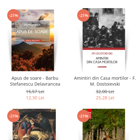
-21%
-21%
Apus de soare - Barbu
Amintiri din Casa mortilor - F.
Stefanescu Delavrancea
M. Dostoievski
15,57 Lei
32,00 Lei
12,30 Lei
25,28 Lei
-21%
-21%