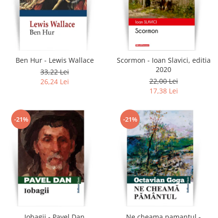
Ben Hur - Lewis Wallace
Scormon - Ioan Slavici, editia
2020
33,22 Lei
22,00 Lei
26,24 Lei
17,38 Lei
-21%
-21%
Iobagii - Pavel Dan
Ne cheama pamantul -