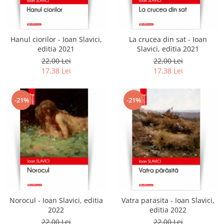
Literatura
Clasica
Contemporana
Hanul ciorilor - Ioan Slavici,
La crucea din sat - Ioan
Moderna
editia 2021
Slavici, editia 2021
Romana
22,00 Lei
22,00 Lei
17,38 Lei
17,38 Lei
Universala
Universala
Non-fictiune
-21%
-21%
Calatorii
Memorii
Publicistica / Reportaje / Interviuri
Stiinte umaniste
Istorie
Sociologie si filozofie
Norocul - Ioan Slavici, editia
Vatra parasita - Ioan Slavici,
2022
editia 2022
22,00 Lei
22,00 Lei