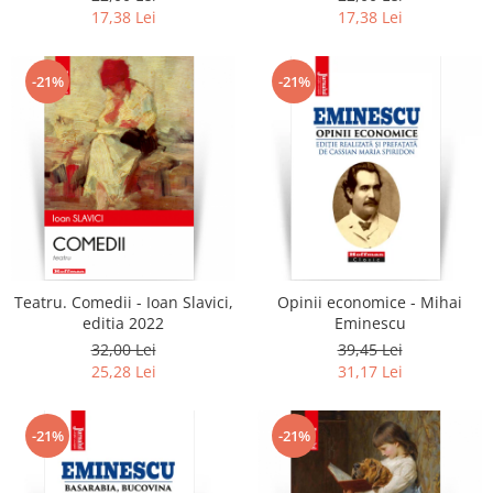
17,38 Lei
17,38 Lei
-21%
-21%
Teatru. Comedii - Ioan Slavici,
Opinii economice - Mihai
editia 2022
Eminescu
32,00 Lei
39,45 Lei
25,28 Lei
31,17 Lei
-21%
-21%