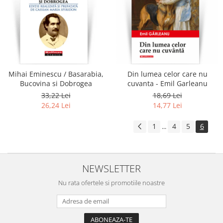
Mihai Eminescu / Basarabia,
Din lumea celor care nu
Bucovina si Dobrogea
cuvanta - Emil Garleanu
33,22 Lei
18,69 Lei
26,24 Lei
14,77 Lei
1
4
5
6
...
NEWSLETTER
Nu rata ofertele si promotiile noastre