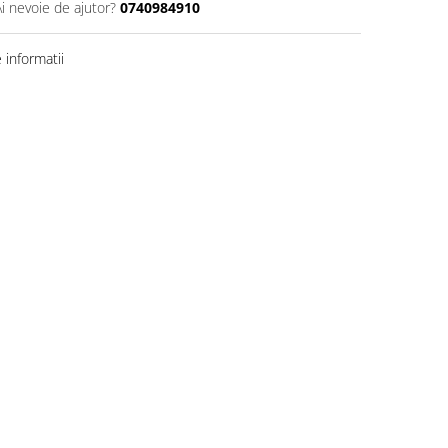
Ai nevoie de ajutor?
0740984910
informatii