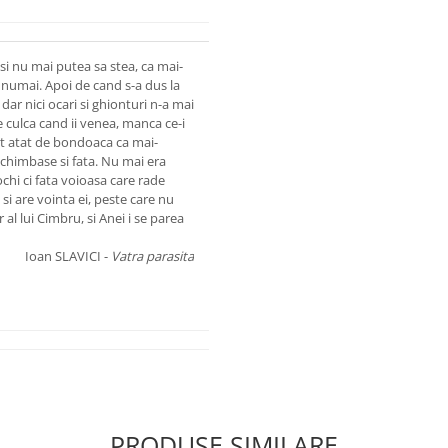
 si nu mai putea sa stea, ca mai-
ile numai. Apoi de cand s-a dus la
dar nici ocari si ghionturi n-a mai
se culca cand ii venea, manca ce-i
ot atat de bondoaca ca mai-
e schimbase si fata. Nu mai era
 ochi ci fata voioasa care rade
a si are vointa ei, peste care nu
 al lui Cimbru, si Anei i se parea
Ioan SLAVICI -
Vatra parasita
PRODUSE SIMILARE