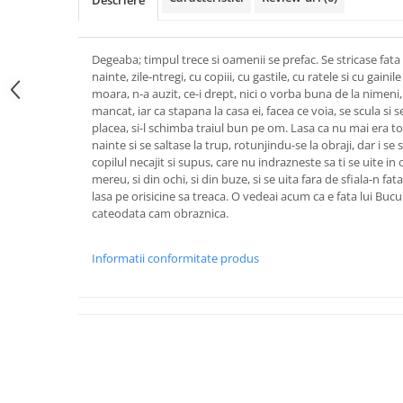
Descriere
Degeaba; timpul trece si oamenii se prefac. Se stricase fata
nainte, zile-ntregi, cu copiii, cu gastile, cu ratele si cu gain
moara, n-a auzit, ce-i drept, nici o vorba buna de la nimeni, 
mancat, iar ca stapana la casa ei, facea ce voia, se scula si 
placea, si-l schimba traiul bun pe om. Lasa ca nu mai era t
nainte si se saltase la trup, rotunjindu-se la obraji, dar i s
copilul necajit si supus, care nu indrazneste sa ti se uite in
mereu, si din ochi, si din buze, si se uita fara de sfiala-n fat
lasa pe orisicine sa treaca. O vedeai acum ca e fata lui Bucur
cateodata cam obraznica.
Informatii conformitate produs