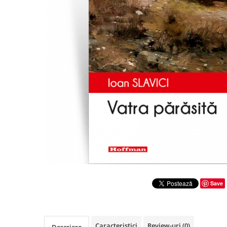
Literatura
Clasica
Contemporana
Moderna
Romana
Universala
Universala
Non-fictiune
Calatorii
Memorii
Publicistica / Reportaje / Interviuri
Stiinte umaniste
Istorie
Save
Sociologie si filozofie
Caracteristici
Review-uri
(0)