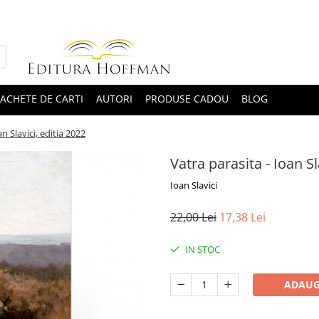
ACHETE DE CARTI
AUTORI
PRODUSE CADOU
BLOG
an Slavici, editia 2022
Vatra parasita - Ioan Sl
Ioan Slavici
22,00 Lei
17,38 Lei
IN STOC
ADAUG