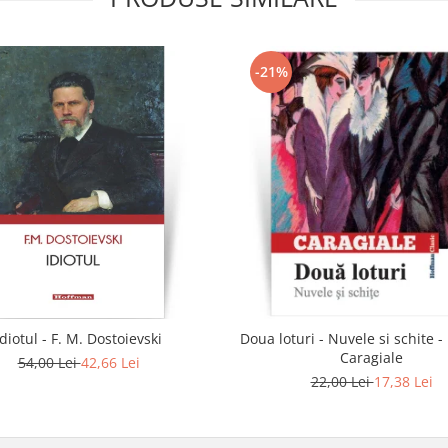
-21%
Idiotul - F. M. Dostoievski
Doua loturi - Nuvele si schite -
Caragiale
54,00 Lei
42,66 Lei
22,00 Lei
17,38 Lei