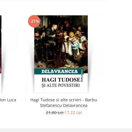
-21%
-21%
 Ion Luca
Hagi Tudose si alte scrieri - Barbu
Dub
Stefanescu Delavrancea
21,80 Lei
17,22 Lei