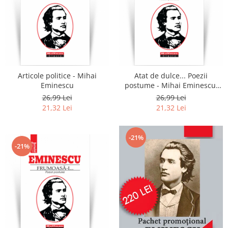
Articole politice - Mihai
Atat de dulce... Poezii
Eminescu
postume - Mihai Eminescu,
editia 2021
26,99 Lei
26,99 Lei
21,32 Lei
21,32 Lei
-21%
-21%