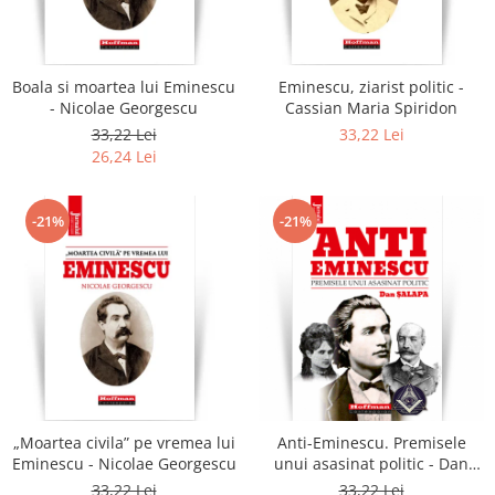
Literatura
Clasica
Contemporana
Boala si moartea lui Eminescu
Eminescu, ziarist politic -
Moderna
- Nicolae Georgescu
Cassian Maria Spiridon
Romana
33,22 Lei
33,22 Lei
26,24 Lei
Universala
Universala
Non-fictiune
-21%
-21%
Calatorii
Memorii
Publicistica / Reportaje / Interviuri
Stiinte umaniste
Istorie
Sociologie si filozofie
„Moartea civila” pe vremea lui
Anti-Eminescu. Premisele
Eminescu - Nicolae Georgescu
unui asasinat politic - Dan
Salapa
33,22 Lei
33,22 Lei