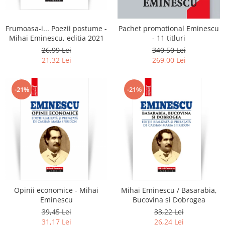
Frumoasa-i... Poezii postume -
Pachet promotional Eminescu
Mihai Eminescu, editia 2021
- 11 titluri
26,99 Lei
340,50 Lei
21,32 Lei
269,00 Lei
-21%
-21%
Opinii economice - Mihai
Mihai Eminescu / Basarabia,
Eminescu
Bucovina si Dobrogea
39,45 Lei
33,22 Lei
31,17 Lei
26,24 Lei