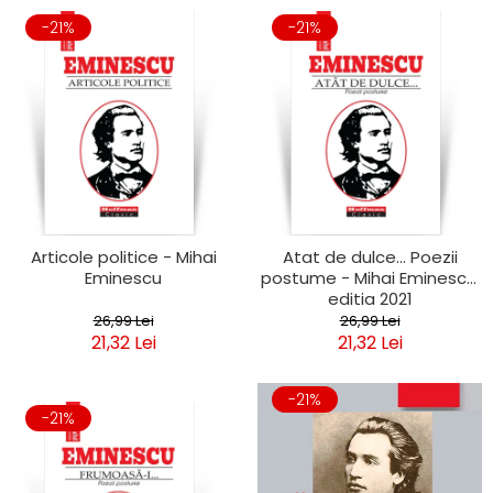
-21%
-21%
Articole politice - Mihai
Atat de dulce... Poezii
Eminescu
postume - Mihai Eminescu,
editia 2021
26,99 Lei
26,99 Lei
21,32 Lei
21,32 Lei
-21%
-21%