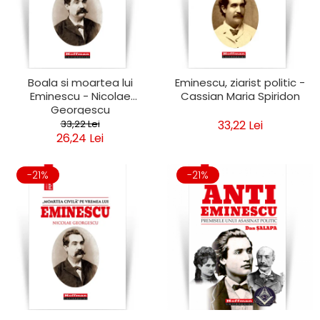
Clasica
Contemporana
Moderna
Romana
Universala
Boala si moartea lui
Eminescu, ziarist politic -
Eminescu - Nicolae
Cassian Maria Spiridon
Universala
Georgescu
Non-fictiune
33,22 Lei
33,22 Lei
Calatorii
26,24 Lei
Memorii
Publicistica / Reportaje / Interviuri
-21%
-21%
Stiinte umaniste
Istorie
Sociologie si filozofie