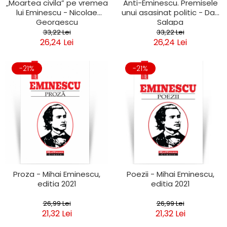
„Moartea civila” pe vremea
Anti-Eminescu. Premisele
lui Eminescu - Nicolae
unui asasinat politic - Dan
Georgescu
Salapa
33,22 Lei
33,22 Lei
26,24 Lei
26,24 Lei
-21%
-21%
Proza - Mihai Eminescu,
Poezii - Mihai Eminescu,
editia 2021
editia 2021
26,99 Lei
26,99 Lei
21,32 Lei
21,32 Lei