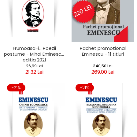
Frumoasa-i... Poezii
Pachet promotional
postume - Mihai Eminescu,
Eminescu - 11 titluri
editia 2021
26,99 Lei
340,50 Lei
21,32 Lei
269,00 Lei
-21%
-21%