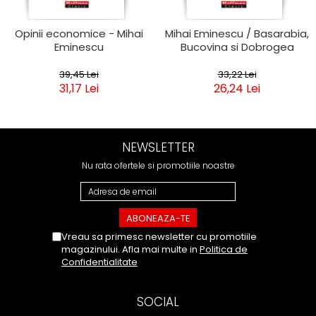
Opinii economice - Mihai
Mihai Eminescu / Basarabia,
Eminescu
Bucovina si Dobrogea
39,45 Lei
33,22 Lei
31,17 Lei
26,24 Lei
NEWSLETTER
Nu rata ofertele si promotiile noastre
Vreau sa primesc newsletter cu promotiile
magazinului. Afla mai multe in
Politica de
Confidentialitate
SOCIAL