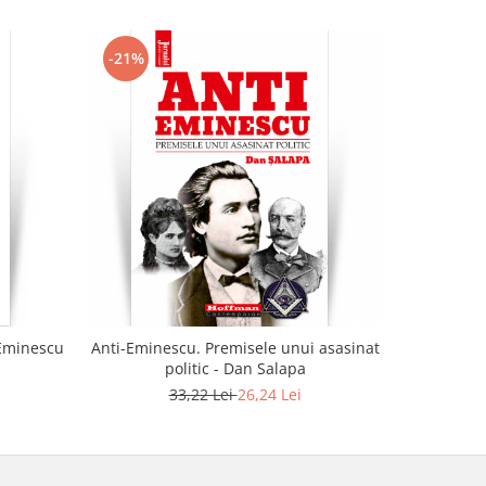
-21%
-21%
 Eminescu
Anti-Eminescu. Premisele unui asasinat
Proza - 
politic - Dan Salapa
33,22 Lei
26,24 Lei