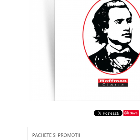
Literatura
Clasica
Contemporana
Moderna
Romana
Universala
Universala
Non-fictiune
Calatorii
Memorii
Publicistica / Reportaje / Interviuri
Stiinte umaniste
Istorie
Save
Sociologie si filozofie
PACHETE SI PROMOTII