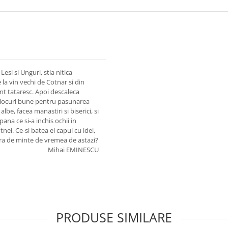
Lesi si Unguri, stia nitica
la vin vechi de Cotnar si din
nt tataresc. Apoi descaleca
or locuri bune pentru pasunarea
lbe, facea manastiri si biserici, si
 pana ce si-a inchis ochii in
nei. Ce-si batea el capul cu idei,
tura de minte de vremea de astazi?
Mihai EMINESCU
PRODUSE SIMILARE