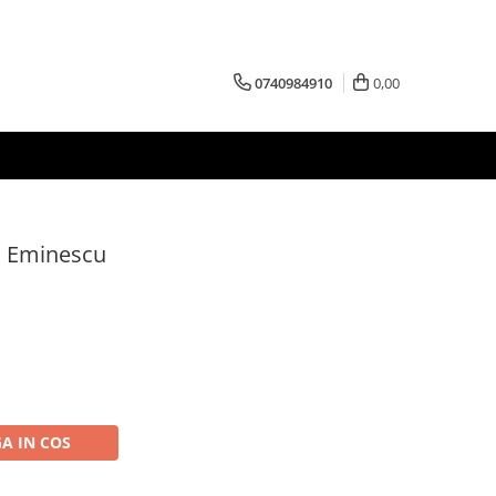
0740984910
0,00
ai Eminescu
A IN COS