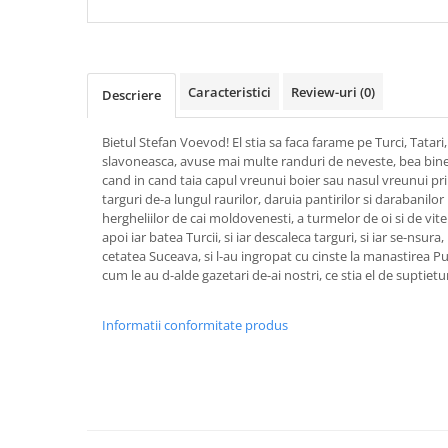
Caracteristici
Review-uri
(0)
Descriere
Bietul Stefan Voevod! El stia sa faca farame pe Turci, Tatari, 
slavoneasca, avuse mai multe randuri de neveste, bea bine 
cand in cand taia capul vreunui boier sau nasul vreunui pri
targuri de-a lungul raurilor, daruia pantirilor si darabanil
hergheliilor de cai moldovenesti, a turmelor de oi si de vite a
apoi iar batea Turcii, si iar descaleca targuri, si iar se-nsura,
cetatea Suceava, si l-au ingropat cu cinste la manastirea Put
cum le au d-alde gazetari de-ai nostri, ce stia el de suptie
Informatii conformitate produs