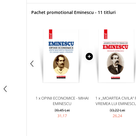
Pachet promotional Eminescu - 11 titluri
1 x OPINII ECONOMICE - MIHAI
1 x „MOARTEA CIVILA” 
EMINESCU
VREMEA LUI EMINESCU
NICOLAE GEORGESC
39,45 Lei
33,22 Lei
31,17
26,24