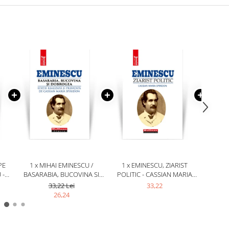
PE
1 x MIHAI EMINESCU /
1 x EMINESCU, ZIARIST
1 x BO
 -
BASARABIA, BUCOVINA SI
POLITIC - CASSIAN MARIA
EMI
U
DOBROGEA
SPIRIDON
33,22 Lei
33,22
26,24