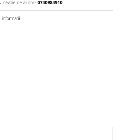
Ai nevoie de ajutor?
0740984910
informatii