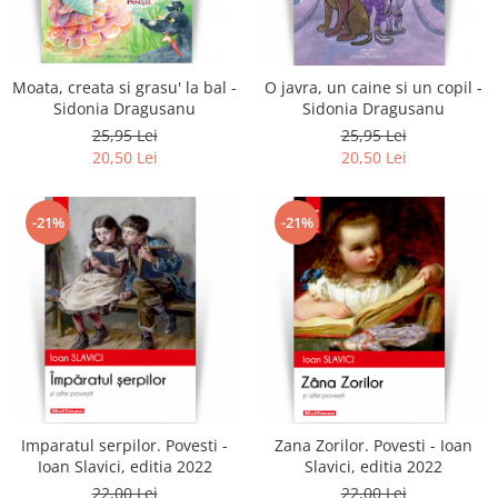
Literatura
Clasica
Contemporana
Moata, creata si grasu' la bal -
O javra, un caine si un copil -
Moderna
Sidonia Dragusanu
Sidonia Dragusanu
Romana
25,95 Lei
25,95 Lei
20,50 Lei
20,50 Lei
Universala
Universala
Non-fictiune
-21%
-21%
Calatorii
Memorii
Publicistica / Reportaje / Interviuri
Stiinte umaniste
Istorie
Sociologie si filozofie
Imparatul serpilor. Povesti -
Zana Zorilor. Povesti - Ioan
Ioan Slavici, editia 2022
Slavici, editia 2022
22,00 Lei
22,00 Lei