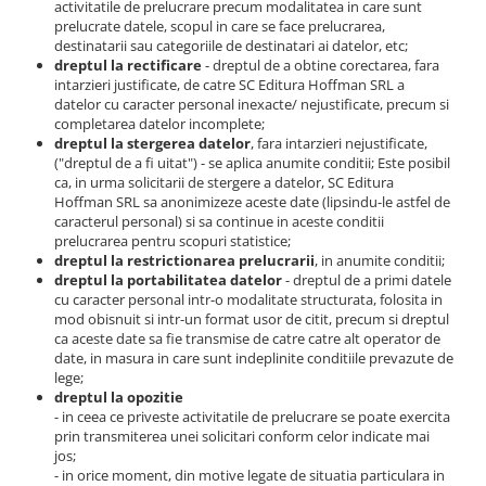
activitatile de prelucrare precum modalitatea in care sunt
prelucrate datele, scopul in care se face prelucrarea,
destinatarii sau categoriile de destinatari ai datelor, etc;
dreptul la rectificare
- dreptul de a obtine corectarea, fara
intarzieri justificate, de catre SC Editura Hoffman SRL a
datelor cu caracter personal inexacte/ nejustificate, precum si
completarea datelor incomplete;
dreptul la stergerea datelor
, fara intarzieri nejustificate,
("dreptul de a fi uitat") - se aplica anumite conditii; Este posibil
ca, in urma solicitarii de stergere a datelor, SC Editura
Hoffman SRL sa anonimizeze aceste date (lipsindu-le astfel de
caracterul personal) si sa continue in aceste conditii
prelucrarea pentru scopuri statistice;
dreptul la restrictionarea prelucrarii
, in anumite conditii;
dreptul la portabilitatea datelor
- dreptul de a primi datele
cu caracter personal intr-o modalitate structurata, folosita in
mod obisnuit si intr-un format usor de citit, precum si dreptul
ca aceste date sa fie transmise de catre catre alt operator de
date, in masura in care sunt indeplinite conditiile prevazute de
lege;
dreptul la opozitie
- in ceea ce priveste activitatile de prelucrare se poate exercita
prin transmiterea unei solicitari conform celor indicate mai
jos;
- in orice moment, din motive legate de situatia particulara in