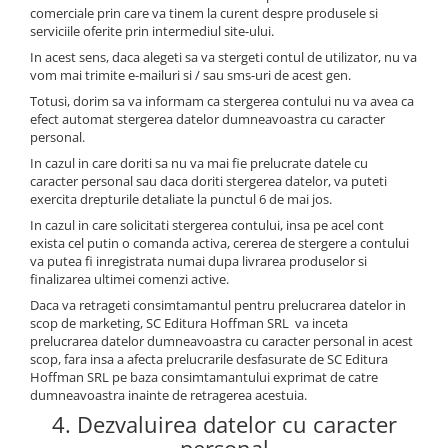
comerciale prin care va tinem la curent despre produsele si
serviciile oferite prin intermediul site-ului.
In acest sens, daca alegeti sa va stergeti contul de utilizator, nu va
vom mai trimite e-mailuri si / sau sms-uri de acest gen.
Totusi, dorim sa va informam ca stergerea contului nu va avea ca
efect automat stergerea datelor dumneavoastra cu caracter
personal.
In cazul in care doriti sa nu va mai fie prelucrate datele cu
caracter personal sau daca doriti stergerea datelor, va puteti
exercita drepturile detaliate la punctul 6 de mai jos.
In cazul in care solicitati stergerea contului, insa pe acel cont
exista cel putin o comanda activa, cererea de stergere a contului
va putea fi inregistrata numai dupa livrarea produselor si
finalizarea ultimei comenzi active.
Daca va retrageti consimtamantul pentru prelucrarea datelor in
scop de marketing, SC Editura Hoffman SRL va inceta
prelucrarea datelor dumneavoastra cu caracter personal in acest
scop, fara insa a afecta prelucrarile desfasurate de SC Editura
Hoffman SRL pe baza consimtamantului exprimat de catre
dumneavoastra inainte de retragerea acestuia.
4. Dezvaluirea datelor cu caracter