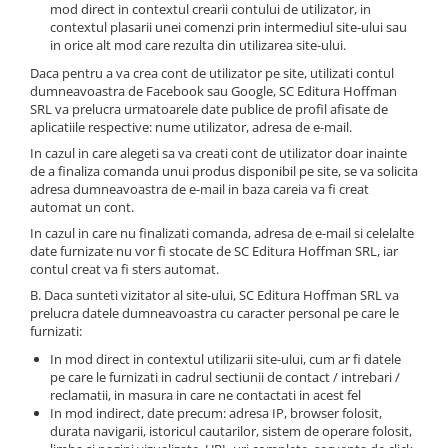
mod direct in contextul crearii contului de utilizator, in
contextul plasarii unei comenzi prin intermediul site-ului sau
in orice alt mod care rezulta din utilizarea site-ului.
Daca pentru a va crea cont de utilizator pe site, utilizati contul
dumneavoastra de Facebook sau Google, SC Editura Hoffman
SRL va prelucra urmatoarele date publice de profil afisate de
aplicatiile respective: nume utilizator, adresa de e-mail.
In cazul in care alegeti sa va creati cont de utilizator doar inainte
de a finaliza comanda unui produs disponibil pe site, se va solicita
adresa dumneavoastra de e-mail in baza careia va fi creat
automat un cont.
In cazul in care nu finalizati comanda, adresa de e-mail si celelalte
date furnizate nu vor fi stocate de SC Editura Hoffman SRL, iar
contul creat va fi sters automat.
B. Daca sunteti vizitator al site-ului, SC Editura Hoffman SRL va
prelucra datele dumneavoastra cu caracter personal pe care le
furnizati:
In mod direct in contextul utilizarii site-ului, cum ar fi datele
pe care le furnizati in cadrul sectiunii de contact / intrebari /
reclamatii, in masura in care ne contactati in acest fel
In mod indirect, date precum: adresa IP, browser folosit,
durata navigarii, istoricul cautarilor, sistem de operare folosit,