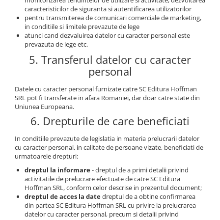
monitorizarea tendintelor de utilizare si activitate, dezvoltarea
caracteristicilor de siguranta si autentificarea utilizatorilor
pentru transmiterea de comunicari comerciale de marketing,
in conditiile si limitele prevazute de lege
atunci cand dezvaluirea datelor cu caracter personal este
prevazuta de lege etc.
5. Transferul datelor cu caracter
personal
Datele cu caracter personal furnizate catre SC Editura Hoffman
SRL pot fi transferate in afara Romaniei, dar doar catre state din
Uniunea Europeana.
6. Drepturile de care beneficiati
In conditiile prevazute de legislatia in materia prelucrarii datelor
cu caracter personal, in calitate de persoane vizate, beneficiati de
urmatoarele drepturi:
dreptul la informare
- dreptul de a primi detalii privind
activitatile de prelucrare efectuate de catre SC Editura
Hoffman SRL, conform celor descrise in prezentul document;
dreptul de acces la date
dreptul de a obtine confirmarea
din partea SC Editura Hoffman SRL cu privire la prelucrarea
datelor cu caracter personal, precum si detalii privind