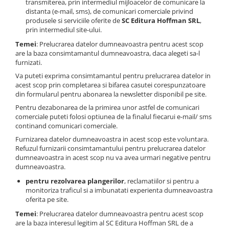
transmiterea, prin intermediul mijloacelor de comunicare la
distanta (e-mail, sms), de comunicari comerciale privind
produsele si serviciile oferite de
SC Editura Hoffman SRL
,
prin intermediul site-ului.
Temei
: Prelucrarea datelor dumneavoastra pentru acest scop
are la baza consimtamantul dumneavoastra, daca alegeti sa-l
furnizati.
Va puteti exprima consimtamantul pentru prelucrarea datelor in
acest scop prin completarea si bifarea casutei corespunzatoare
din formularul pentru abonarea la newsletter disponibil pe site.
Pentru dezabonarea de la primirea unor astfel de comunicari
comerciale puteti folosi optiunea de la finalul fiecarui e-mail/ sms
continand comunicari comerciale.
Furnizarea datelor dumneavoastra in acest scop este voluntara.
Refuzul furnizarii consimtamantului pentru prelucrarea datelor
dumneavoastra in acest scop nu va avea urmari negative pentru
dumneavoastra.
pentru rezolvarea plangerilor
, reclamatiilor si pentru a
monitoriza traficul si a imbunatati experienta dumneavoastra
oferita pe site.
Temei
: Prelucrarea datelor dumneavoastra pentru acest scop
are la baza interesul legitim al SC Editura Hoffman SRL de a