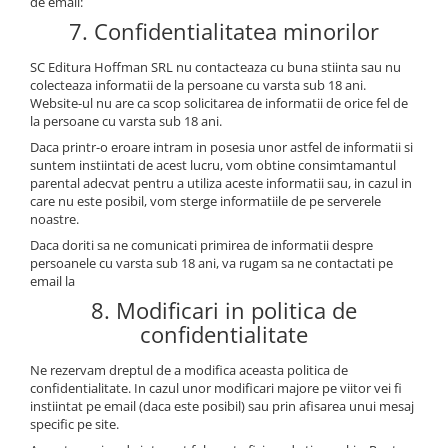
de email:
7. Confidentialitatea minorilor
SC Editura Hoffman SRL nu contacteaza cu buna stiinta sau nu
colecteaza informatii de la persoane cu varsta sub 18 ani.
Website-ul nu are ca scop solicitarea de informatii de orice fel de
la persoane cu varsta sub 18 ani.
Daca printr-o eroare intram in posesia unor astfel de informatii si
suntem instiintati de acest lucru, vom obtine consimtamantul
parental adecvat pentru a utiliza aceste informatii sau, in cazul in
care nu este posibil, vom sterge informatiile de pe serverele
noastre.
Daca doriti sa ne comunicati primirea de informatii despre
persoanele cu varsta sub 18 ani, va rugam sa ne contactati pe
email la
8. Modificari in politica de
confidentialitate
Ne rezervam dreptul de a modifica aceasta politica de
confidentialitate. In cazul unor modificari majore pe viitor vei fi
instiintat pe email (daca este posibil) sau prin afisarea unui mesaj
specific pe site.