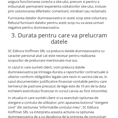
asigura functionarea corecta a site-ului, precum si pentru a
imbunatati permanent experienta vizitatorilor site-ului, inclusiv
prin solutionarea diferitelor comentarii, intrebari sau reclamatii.
Furnizarea datelor dumneavoastra in acest scop este voluntara.
Refuzul furnizarii datelor pentru acest scop nu va avea urmari
negative pentru dumneavoastra.
3. Durata pentru care va prelucram
datele
SC Editura Hoffman SRL va prelucra datele dumneavoastra cu
caracter personal atat cat este necesar pentru realizarea
scopurilor de prelucrare mentionate mai sus.
In cazul in care sunteti client, vom prelucra datele
dumneavoastra pe intreaga durata a raporturilor contractuale si
ulterior conform obligatiilor legale care revin in sarcina (de ex, in
cazul documentelor justificative financiar-contabile pentru care
termenul de pastrare prevazut de lege este de 10 ani de la data
incheierii exercitiului financiar in cursul caruia au fost intocmite).
In situatia in care sunteti client si va exercitati optiunea de
stergere a contului de utilizator, prin apasarea butonul "stergere
cont" din sectiunea "informatiile contului meu", SC Editura
Hoffman SRL va interpreta aceasta actiune ca optiunea
dumneavoastra de a va dezabona de la primirea de comunicari