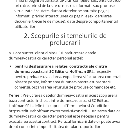
limba si pagini vizualizate, URL-uri complete, secventa de click-
uri catre, prin si de la site-ul nostru, informatii sau produse
vizualizate / cautate, durata vizitelor pe anumite pagini,
informatii privind interactiunea cu paginile (ex. derularea,
click-urile, trecerile de mouse), date despre comportamentul
utilizatorilor.
2. Scopurile si temeiurile de
prelucrarii
A. Daca sunteti client al site-ului, prelucreaza datele
dumneavoastra cu caracter personal astfel:
pentru desfasurarea relatiei contractuale dintre
dumneavoastra si SC Editura Hoffman SR
L, respectiv
pentru preluarea, validarea, expedierea si facturarea comenzii
plasate pe site, informarea dumneavoastra asupra starii
comenzii, organizarea returului de produse comandate etc.
Temei:
Prelucrarea datelor dumneavoastra in acest scop are la
baza contractul incheiat intre dumneavoastra si SC Editura
Hoffman SRL, definit in cuprinsul Termenelor si Conditiilor
https://editurahoffman.ro/termeni-si-conditii. Furnizarea datelor
dumneavoastra cu caracter personal este necesara pentru
executarea acestui contract. Refuzul furnizarii datelor poate avea
drept consecinta imposibilitatea derularii raporturilor