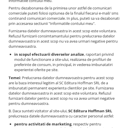
informatiile contului meu.
Pentru dezabonarea de la primirea unor astfel de comunicari
comerciale puteti folosi optiunea de la finalul fiecarui e-mail/ sms
continand comunicari comerciale. In plus, puteti sa va dezabonati
prin accesarea sectiunii "Informatiile contului meu".
Furnizarea datelor dumneavoastra in acest scop este voluntara.
Refuzul furnizarii consimtamantului pentru prelucrarea datelor
dumneavoastra in acest scop nu va avea urmari negative pentru
dumneavoastra.
in scopul efectuarii diverselor analize
, raportari privind
modul de functionare a site-ului, realizarea de profiluri de
preferinte de consum, in principal, in vederea imbunatatiri
experientei oferite pe site.
Temei
: Prelucrarea datelor dumneavoastra pentru acest scop
are la baza interesul legitim al SC Editura Hoffman SRL de a
imbunatati permanent experienta clientilor pe site. Furnizarea
datelor dumneavoastra in acest scop este voluntara. Refuzul
furnizarii datelor pentru acest scop nu va avea urmari negative
pentru dumneavoastra.
B. Daca sunteti vizitator al site-ului,
SC Editura Hoffman SRL
prelucreaza datele dumneavoastra cu caracter personal astfel:
pentru activitati de marketing
, respectiv pentru