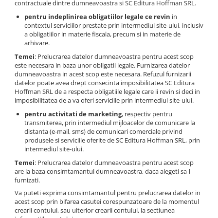
contractuale dintre dumneavoastra si SC Editura Hoffman SRL.
pentru indeplinirea obligatiilor legale ce revin
in
contextul serviciilor prestate prin intermediul site-ului, inclusiv
a obligatiilor in materie fiscala, precum si in materie de
arhivare.
Temei
: Prelucrarea datelor dumneavoastra pentru acest scop
este necesara in baza unor obligatii legale. Furnizarea datelor
dumneavoastra in acest scop este necesara. Refuzul furnizarii
datelor poate avea drept consecinta imposibilitatea SC Editura
Hoffman SRL de a respecta obligatiile legale care ii revin si deci in
imposibilitatea de a va oferi serviciile prin intermediul site-ului.
pentru activitati de marketing
, respectiv pentru
transmiterea, prin intermediul mijloacelor de comunicare la
distanta (e-mail, sms) de comunicari comerciale privind
produsele si serviciile oferite de SC Editura Hoffman SRL, prin
intermediul site-ului.
Temei
: Prelucrarea datelor dumneavoastra pentru acest scop
are la baza consimtamantul dumneavoastra, daca alegeti sa-l
furnizati.
Va puteti exprima consimtamantul pentru prelucrarea datelor in
acest scop prin bifarea casutei corespunzatoare de la momentul
crearii contului, sau ulterior crearii contului, la sectiunea