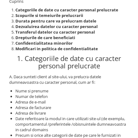
Cuprins
Literatura
Categoriile de date cu caracter personal prelucrate
Clasica
Scopurile si temeiurile prelucrarii
Durata pentru care va prelucram datele
Contemporana
Dezvaluirea datelor cu caracter personal
Moderna
Transferul datelor cu caracter personal
Romana
Drepturile de care beneficiati
Confidentialitatea minorilor
Universala
Modificari in politica de confidentialitate
Universala
1. Categoriile de date cu caracter
Non-fictiune
personal prelucrate
Calatorii
A. Daca sunteti client al site-ului, va prelucra datele
Memorii
dumneavoastra cu caracter personal, cum ar fi:
Publicistica / Reportaje / Interviuri
Nume si prenume
Stiinte umaniste
Numar de telefon
Adresa de e-mail
Istorie
Adresa de facturare
Sociologie si filozofie
Adresa de livrare
Date referitoare la modul in care utilizati site-ul (de exemplu,
comportamentul /preferintele /obisnuintele dumneavoastra
in cadrul domains
Precum si orice alte categorii de date pe care le furnizati in