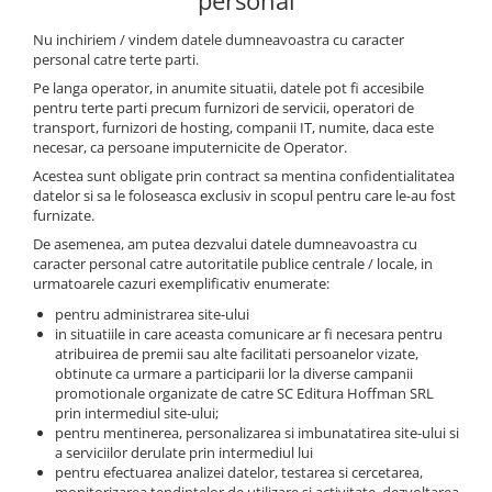
personal
Nu inchiriem / vindem datele dumneavoastra cu caracter
personal catre terte parti.
Pe langa operator, in anumite situatii, datele pot fi accesibile
pentru terte parti precum furnizori de servicii, operatori de
transport, furnizori de hosting, companii IT, numite, daca este
necesar, ca persoane imputernicite de Operator.
Acestea sunt obligate prin contract sa mentina confidentialitatea
datelor si sa le foloseasca exclusiv in scopul pentru care le-au fost
furnizate.
De asemenea, am putea dezvalui datele dumneavoastra cu
caracter personal catre autoritatile publice centrale / locale, in
urmatoarele cazuri exemplificativ enumerate:
pentru administrarea site-ului
in situatiile in care aceasta comunicare ar fi necesara pentru
atribuirea de premii sau alte facilitati persoanelor vizate,
obtinute ca urmare a participarii lor la diverse campanii
promotionale organizate de catre SC Editura Hoffman SRL
prin intermediul site-ului;
pentru mentinerea, personalizarea si imbunatatirea site-ului si
a serviciilor derulate prin intermediul lui
pentru efectuarea analizei datelor, testarea si cercetarea,