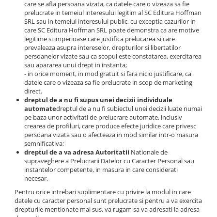
care se afla persoana vizata, ca datele care o vizeaza sa fie
prelucrate in temeiul interesului legitim al SC Editura Hoffman
SRL sau in temeiul interesului public, cu exceptia cazurilor in
care SC Editura Hoffman SRL poate demonstra ca are motive
legitime si imperioase care justifica prelucarea si care
prevaleaza asupra intereselor, drepturilor si libertatilor
persoanelor vizate sau ca scopul este constatarea, exercitarea
sau apararea unui drept in instanta;
- in orice moment, in mod gratuit si fara nicio justificare, ca
datele care o vizeaza sa fie prelucrate in scop de marketing
direct.
dreptul de a nu fi supus unei decizii individuale
automate
dreptul de a nu fi subiectul unei decizii luate numai
pe baza unor activitati de prelucrare automate, inclusiv
crearea de profiluri, care produce efecte juridice care privesc
persoana vizata sau o afecteaza in mod similar intr-o masura
semnificativa;
dreptul de a va adresa Autoritatii
Nationale de
supraveghere a Prelucrarii Datelor cu Caracter Personal sau
instantelor competente, in masura in care considerati
necesar.
Pentru orice intrebari suplimentare cu privire la modul in care
datele cu caracter personal sunt prelucrate si pentru a va exercita
drepturile mentionate mai sus, va rugam sa va adresati la adresa