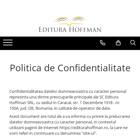
Carte
Colectii
Bibliografie scolara
Biblioteca Hoffman
Carti pentru copii
Hoffman Clasic
Povesti si povestiri
Hoffman Contemporan
Fictiune
Hoffman Educational
Politica de Confidentialitate
Artele spectacolului
Hoffman Esential XX
Biografii
Jurnalul cartilor esentiale
Epigrame
Confidentialitatea datelor dumneavoastra cu caracter personal
Povestile Hoffman
Eseu
reprezinta una dintre preocuparile principale ale SC Editura
Scena Hoffman
Hoffman SRL, cu sediul in Caracal, str. 1 Decembrie 1918 , nr.
Poezie
150A, jud. Olt, Romania, in calitate de operator de date.
Proza scurta
Acest document are rolul de a va informa cu privire la prelucrarea
Roman
datelor dumneavoastra cu caracter personal, in contextul
Satira, umor
utilizarii paginii de internet https://editurahoffman.ro, la care ne
vom referi in continuare cu denumirea "site-ul".
Teatru