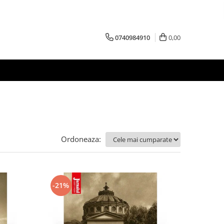
0740984910
0,00
Ordoneaza:
-21%