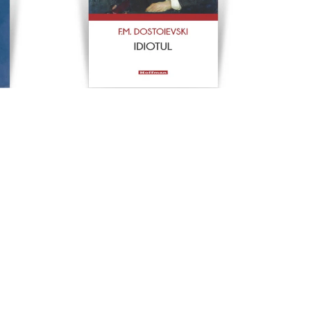
. - Doina Chereches
Idiotul - F. M. Dostoievski
54,00 Lei
42,66 Lei
-21%