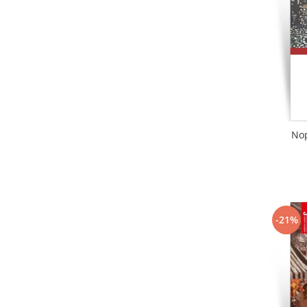
Literatura
Clasica
Contemporana
Moderna
Romana
Universala
Universala
Nop
Non-fictiune
Calatorii
Memorii
Publicistica / Reportaje / Interviuri
Stiinte umaniste
-21%
Istorie
Sociologie si filozofie