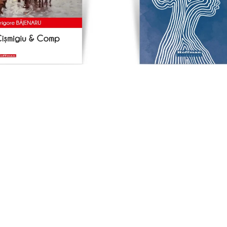
u & Comp. - Grigore Bajenaru,
In calea destinului..
editia 2020
71,00 Lei
56,09 Lei
21,80 Lei
17,22 Lei
NOU
-21%