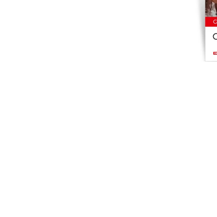
Cismigi
-21%