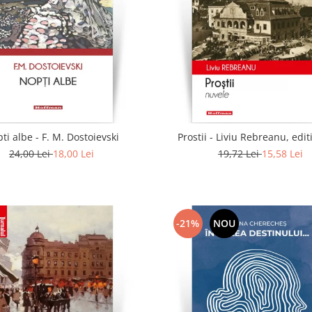
ti albe - F. M. Dostoievski
Prostii - Liviu Rebreanu, edit
24,00 Lei
18,00 Lei
19,72 Lei
15,58 Lei
-21%
NOU