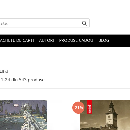
ACHETE DE CARTI
AUTORI
PRODUSE CADOU
BLOG
tura
1-
24
din
543
produse
-21%