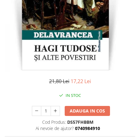
Literatura
Clasica
Contemporana
Moderna
Romana
Universala
Universala
Non-fictiune
Calatorii
Memorii
21,80 Lei
17,22 Lei
Publicistica / Reportaje / Interviuri
IN STOC
Stiinte umaniste
Istorie
ADAUGA IN COS
Sociologie si filozofie
Cod Produs:
DS57FHBBM
Ai nevoie de ajutor?
0740984910