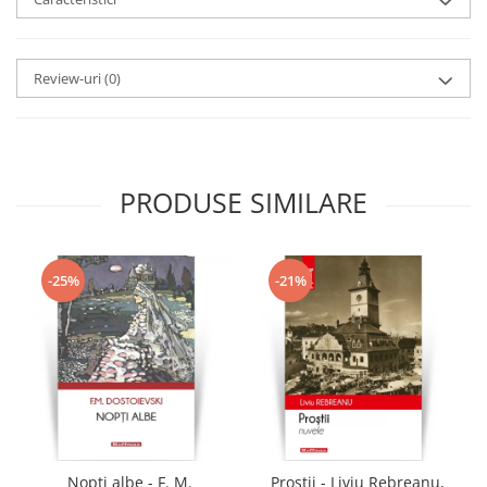
Review-uri
(0)
PRODUSE SIMILARE
-25%
-21%
Nopti albe - F. M.
Prostii - Liviu Rebreanu,