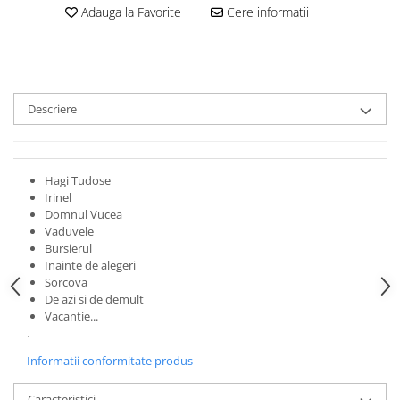
Adauga la Favorite
Cere informatii
Descriere
Hagi Tudose
Irinel
Domnul Vucea
Vaduvele
Bursierul
Inainte de alegeri
Sorcova
De azi si de demult
Vacantie...
.
Informatii conformitate produs
Caracteristici