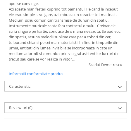
apoi se convinge.
Azi aceste manifestari cuprind tot pamantul. Pe cand la inceput
ele erau simple si vulgare, azi imbraca un caracter tot mai inalt.
Mediumi scriu comunicari transmise de duhuri din spatiu.
Instrumente muzicale canta fara contactul omului. Creioanele
scriu singure pe hartie, conduse de o mana nevazuta. Se aud voci
din spatiu, rasuna melodii sublime care par a cobori din cer,
tulburand chiar si pe cei mai materialisti. In fine, in timpurile din
urma, entitati din lumea invizibila se incorporeaza in cate un
medium adormit si comunica prin viu grai asistentilor lucruri din
trecut sau care se vor realiza in viitor...
Scarlat Demetrescu
Informatii conformitate produs
Caracteristici
Review-uri
(0)