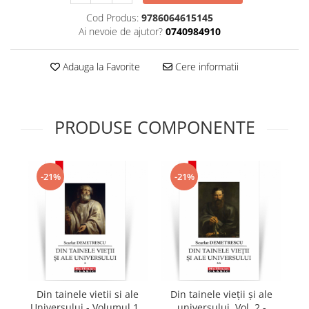
Cod Produs:
9786064615145
Ai nevoie de ajutor?
0740984910
Adauga la Favorite
Cere informatii
PRODUSE COMPONENTE
-21%
-21%
Din tainele vietii si ale
Din tainele vieții și ale
D
Universului - Volumul 1 -
universului, Vol. 2 -