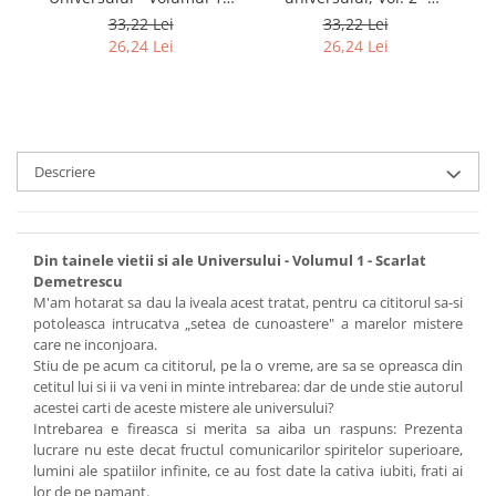
Scarlat Demetrescu, ed
Scarlat Demetrescu
33,22 Lei
33,22 Lei
2021
26,24 Lei
26,24 Lei
Descriere
Din tainele vietii si ale Universului - Volumul 1 - Scarlat
Demetrescu
M'am hotarat sa dau la iveala acest tratat, pentru ca cititorul sa-si
potoleasca intrucatva „setea de cunoastere" a marelor mistere
care ne inconjoara.
Stiu de pe acum ca cititorul, pe la o vreme, are sa se opreasca din
cetitul lui si ii va veni in minte intrebarea: dar de unde stie autorul
acestei carti de aceste mistere ale universului?
Intrebarea e fireasca si merita sa aiba un raspuns: Prezenta
lucrare nu este decat fructul comunicarilor spiritelor superioare,
lumini ale spatiilor infinite, ce au fost date la cativa iubiti, frati ai
lor de pe pamant.