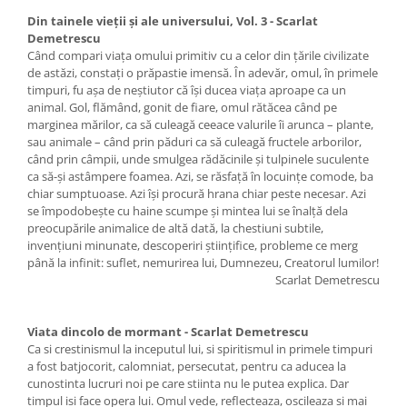
Din tainele vieții și ale universului, Vol. 3 - Scarlat
Demetrescu
Când compari viața omului primitiv cu a celor din țările civilizate
de astăzi, constați o prăpastie imensă. În adevăr, omul, în primele
timpuri, fu așa de neștiutor că își ducea viața aproape ca un
animal. Gol, flămând, gonit de fiare, omul rătăcea când pe
marginea mărilor, ca să culeagă ceeace valurile îi arunca – plante,
sau animale – când prin păduri ca să culeagă fructele arborilor,
când prin câmpii, unde smulgea rădăcinile și tulpinele suculente
ca să-și astâmpere foamea. Azi, se răsfață în locuințe comode, ba
chiar sumptuoase. Azi își procură hrana chiar peste necesar. Azi
se împodobește cu haine scumpe și mintea lui se înalță dela
preocupările animalice de altă dată, la chestiuni subtile,
invențiuni minunate, descoperiri științifice, probleme ce merg
până la infinit: suflet, nemurirea lui, Dumnezeu, Creatorul lumilor!
Scarlat Demetrescu
Viata dincolo de mormant - Scarlat Demetrescu
Ca si crestinismul la inceputul lui, si spiritismul in primele timpuri
a fost batjocorit, calomniat, persecutat, pentru ca aducea la
cunostinta lucruri noi pe care stiinta nu le putea explica. Dar
timpul isi face opera lui. Omul vede, reflecteaza, oscileaza si mai