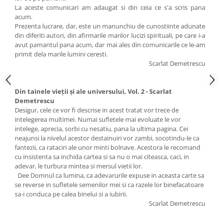
La aceste comunicari am adaugat si din ceia ce s'a scris pana
acum.
Prezenta lucrare, dar, este un manunchiu de cunostiinte adunate
din diferiti autori, din afirmarile marilor lucizi spirituali, pe care i-a
avut pamantul pana acum, dar mai ales din comunicarile ce le-am
primit dela marile lumini ceresti.
Scarlat Demetrescu
Din tainele vieții și ale universului, Vol. 2 - Scarlat
Demetrescu
Desigur, cele ce vor fi descrise in acest tratat vor trece de
intelegerea multimei. Numai sufletele mai evoluate le vor
intelege, aprecia, sorbi cu nesatiu, pana la ultima pagina. Cei
neajunsi la nivelul acestor destainuiri vor zambi, socotindu-le ca
fantezii, ca rataciri ale unor minti bolnave. Acestora le recomand
cu insistenta sa inchida cartea si sa nu o mai citeasca, caci, in
adevar, le turbura mintea si mersul vietii lor.
Dee Domnul ca lumina, ca adevarurile expuse in aceasta carte sa
se reverse in sufletele semenilor mei si ca razele lor binefacatoare
sa-i conduca pe calea binelui si a iubirii.
Scarlat Demetrescu