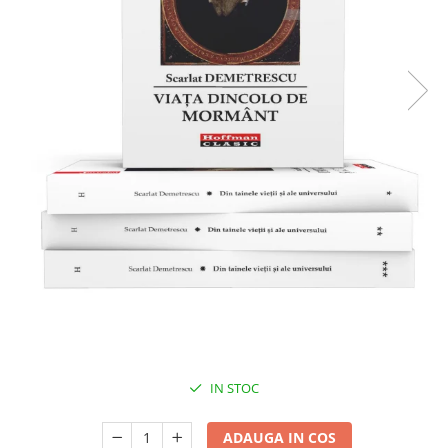
Literatura
Clasica
Contemporana
Moderna
Romana
Universala
Universala
Non-fictiune
Calatorii
Memorii
Publicistica / Reportaje / Interviuri
Stiinte umaniste
Istorie
Sociologie si filozofie
IN STOC
ADAUGA IN COS