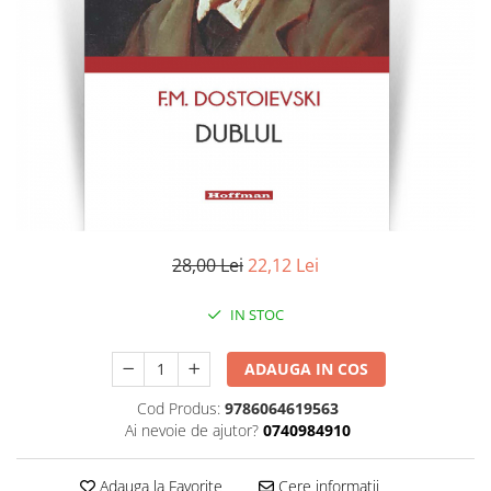
Literatura
Clasica
Contemporana
Moderna
Romana
Universala
Universala
Non-fictiune
Calatorii
28,00 Lei
22,12 Lei
Memorii
Publicistica / Reportaje / Interviuri
IN STOC
Stiinte umaniste
ADAUGA IN COS
Istorie
Sociologie si filozofie
Cod Produs:
9786064619563
Ai nevoie de ajutor?
0740984910
Adauga la Favorite
Cere informatii