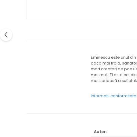
Eminescu este unul di
daca mai traia, sanatos,
mari creatori de poezie
mai mult. El este cel di
mai serioasã a sufletu
Informatii conformitat
Autor: