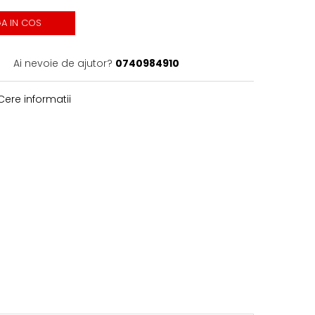
A IN COS
Ai nevoie de ajutor?
0740984910
ere informatii