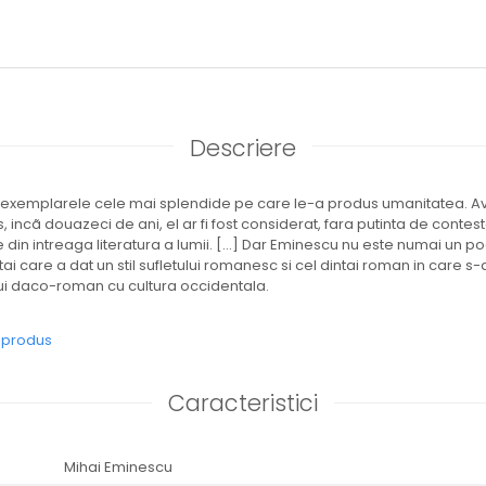
Descriere
n exemplarele cele mai splendide pe care le-a produs umanitatea. 
 incã douazeci de ani, el ar fi fost considerat, fara putinta de contest
 din intreaga literatura a lumii. [...] Dar Eminescu nu este numai un p
ntai care a dat un stil sufletului romanesc si cel dintai roman in care s
lui daco-roman cu cultura occidentala.
e produs
Caracteristici
Mihai Eminescu