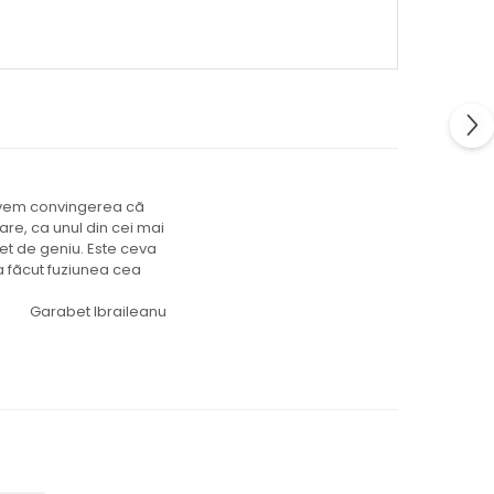
Avem convingerea cã
are, ca unul din cei mai
oet de geniu. Este ceva
-a fãcut fuziunea cea
Garabet Ibraileanu