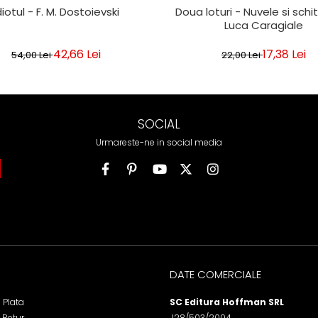
diotul - F. M. Dostoievski
Doua loturi - Nuvele si schit
Luca Caragiale
42,66 Lei
17,38 Lei
54,00 Lei
22,00 Lei
SOCIAL
Urmareste-ne in social media
DATE COMERCIALE
 Plata
SC Editura Hoffman SRL
e Retur
J28/503/2004