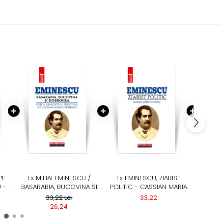
PE
1 x MIHAI EMINESCU /
1 x EMINESCU, ZIARIST
1 x BO
 -
BASARABIA, BUCOVINA SI
POLITIC - CASSIAN MARIA
EMIN
U
DOBROGEA
SPIRIDON
33,22 Lei
33,22
26,24