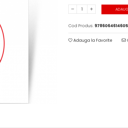
ADAUG
Cod Produs:
9786064614605
Adauga la Favorite
C