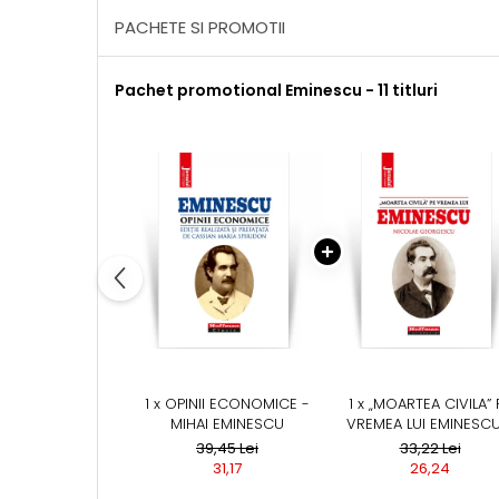
PACHETE SI PROMOTII
Pachet promotional Eminescu - 11 titluri
1 x OPINII ECONOMICE -
1 x „MOARTEA CIVILA” 
MIHAI EMINESCU
VREMEA LUI EMINESCU
NICOLAE GEORGESC
39,45 Lei
33,22 Lei
31,17
26,24