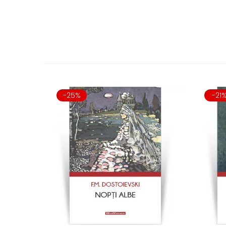
-25%
-21