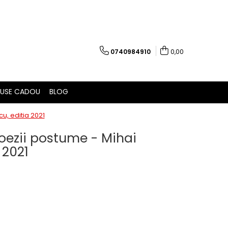
0740984910
0,00
USE CADOU
BLOG
u, editia 2021
Poezii postume - Mihai
 2021