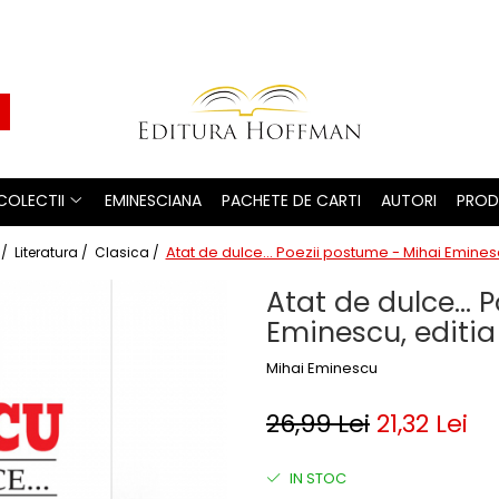
COLECTII
EMINESCIANA
PACHETE DE CARTI
AUTORI
PROD
Atat de dulce... Poezii postume - Mihai Eminesc
 /
Literatura /
Clasica /
Atat de dulce... 
Eminescu, editia
Mihai Eminescu
26,99 Lei
21,32 Lei
IN STOC