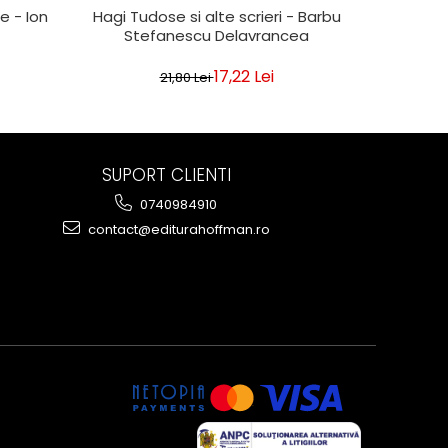
e - Ion
Hagi Tudose si alte scrieri - Barbu
Dub
Stefanescu Delavrancea
17,22 Lei
21,80 Lei
SUPORT CLIENTI
0740984910
contact@editurahoffman.ro