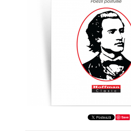
Clasica
Contemporana
Moderna
Romana
Universala
Universala
Non-fictiune
Calatorii
Memorii
Publicistica / Reportaje / Interviuri
Stiinte umaniste
Istorie
Sociologie si filozofie
Save