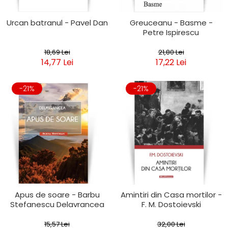
Urcan batranul - Pavel Dan
Greuceanu - Basme -
Petre Ispirescu
18,69 Lei
21,80 Lei
14,77 Lei
17,22 Lei
-21%
-21%
Apus de soare - Barbu
Amintiri din Casa mortilor -
Stefanescu Delavrancea
F. M. Dostoievski
15,57 Lei
32,00 Lei