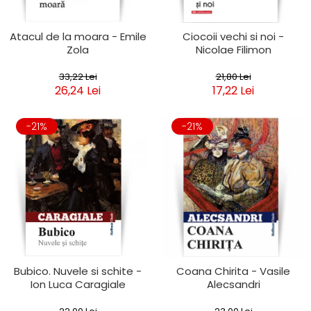
Atacul de la moara - Emile
Ciocoii vechi si noi -
Zola
Nicolae Filimon
33,22 Lei
21,80 Lei
26,24 Lei
17,22 Lei
-21%
-21%
Bubico. Nuvele si schite -
Coana Chirita - Vasile
Ion Luca Caragiale
Alecsandri