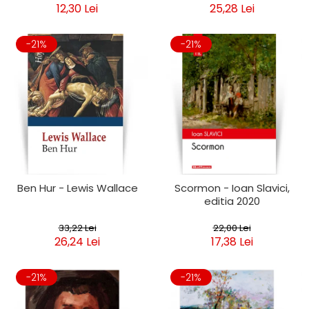
12,30 Lei
25,28 Lei
-21%
-21%
Ben Hur - Lewis Wallace
Scormon - Ioan Slavici,
editia 2020
33,22 Lei
22,00 Lei
26,24 Lei
17,38 Lei
-21%
-21%