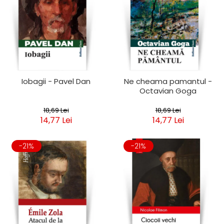
Iobagii - Pavel Dan
Ne cheama pamantul -
Octavian Goga
18,69 Lei
18,69 Lei
14,77 Lei
14,77 Lei
-21%
-21%