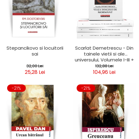
Stepancikovo si locuitorii
Scarlat Demetrescu - Din
sai
tainele vietii si ale
universului, Volumele I-III +
Viata dincolo de mormant
32,00 Lei
132,88 Lei
25,28 Lei
104,96 Lei
-21%
-21%