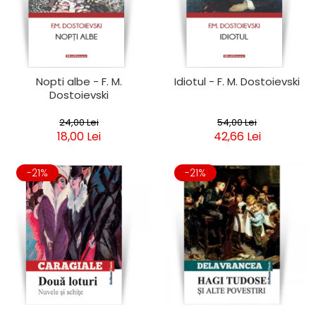
Clasica
Contemporana
Moderna
Romana
Universala
Nopti albe - F. M.
Idiotul - F. M. Dostoievski
Dostoievski
Universala
Non-fictiune
24,00 Lei
54,00 Lei
Calatorii
18,00 Lei
42,66 Lei
Memorii
Publicistica / Reportaje / Interviuri
-21%
-21%
Stiinte umaniste
Istorie
Sociologie si filozofie