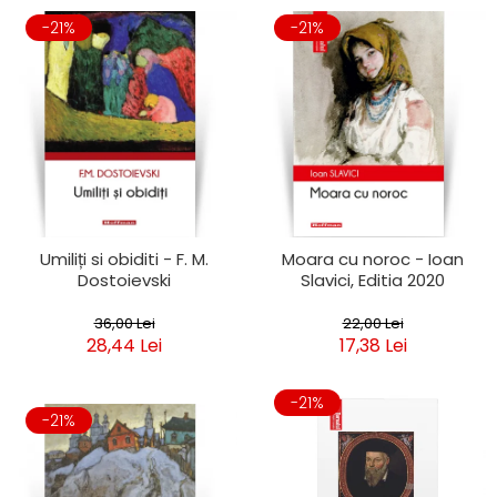
-21%
-21%
Umiliți si obiditi - F. M.
Moara cu noroc - Ioan
Dostoievski
Slavici, Editia 2020
36,00 Lei
22,00 Lei
28,44 Lei
17,38 Lei
-21%
-21%