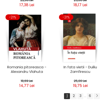
22,00 Lei
23,00 Lei
17,38 Lei
18,17 Lei
-21%
-21%
Romania pitoreasca -
In fata vietii - Duiliu
Alexandru Vlahuta
Zamfirescu
18,69 Lei
25,00 Lei
14,77 Lei
19,75 Lei
1
2
3
6
...