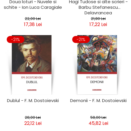
Doua loturi - Nuvele si
Hagi Tudose si alte scrieri -
schite - Ion Luca Caragiale
Barbu Stefanescu
Delavrancea
22,00 Lei
21,80 Lei
17,38 Lei
17,22 Lei
-21%
-21%
Dublul - F. M. Dostoievski
Demonii - F. M. Dostoievski
28,00 Lei
58,00 Lei
22,12 Lei
45,82 Lei