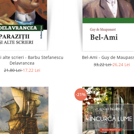
si alte scrieri - Barbu Stefanescu
Bel-Ami - Guy de Maupas
Delavrancea
33,22 Lei
26,24 Lei
21,80 Lei
17,22 Lei
-21%