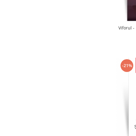
Viforul 
-21%