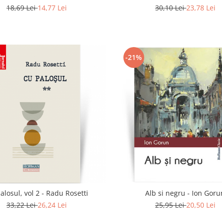
18,69 Lei
14,77 Lei
30,10 Lei
23,78 Lei
-21%
alosul, vol 2 - Radu Rosetti
Alb si negru - Ion Goru
33,22 Lei
26,24 Lei
25,95 Lei
20,50 Lei