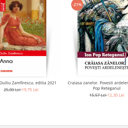
-21%
Duiliu Zamfirescu, editia 2021
Craiasa zanelor. Povesti ardelen
Pop Reteganul
25,00 Lei
19,75 Lei
15,57 Lei
12,30 Lei