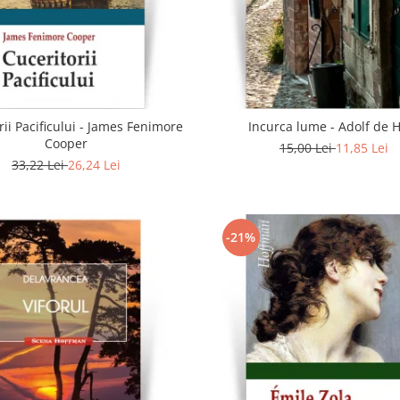
rii Pacificului - James Fenimore
Incurca lume - Adolf de 
Cooper
15,00 Lei
11,85 Lei
33,22 Lei
26,24 Lei
-21%