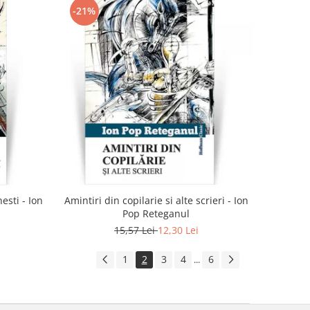
-21%
esti - Ion
Amintiri din copilarie si alte scrieri - Ion
Pop Reteganul
15,57 Lei
12,30 Lei
1
2
3
4
6
...