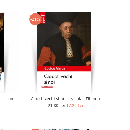
-21%
ri - Ion
Ciocoii vechi si noi - Nicolae Filimon
21,80 Lei
17,22 Lei