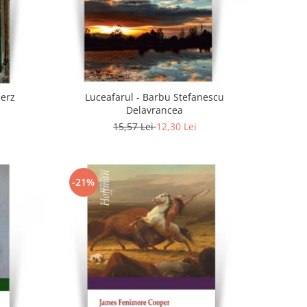
Herz
Luceafarul - Barbu Stefanescu
Delavrancea
15,57 Lei
12,30 Lei
-21%