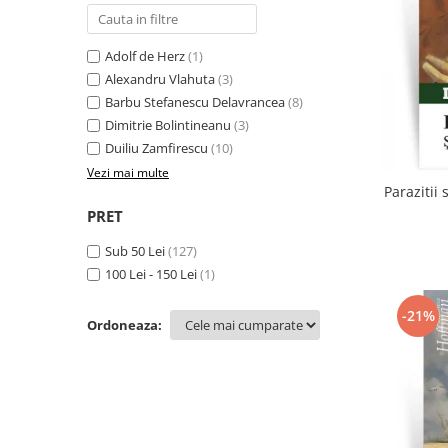
Literatura
Clasica
Adolf de Herz
(1)
Contemporana
Alexandru Vlahuta
(3)
Moderna
Barbu Stefanescu Delavrancea
(8)
Romana
Dimitrie Bolintineanu
(3)
Universala
Duiliu Zamfirescu
(10)
Universala
Vezi mai multe
Parazitii 
Non-fictiune
PRET
Calatorii
Sub 50 Lei
(127)
Memorii
100 Lei - 150 Lei
(1)
Publicistica / Reportaje / Interviuri
Stiinte umaniste
-21%
Ordoneaza:
Istorie
Sociologie si filozofie