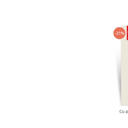
-21%
Cu p