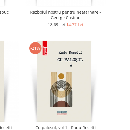
osbuc
Razboiul nostru pentru neatarnare -
George Cosbuc
18,69 Lei
14,77 Lei
-21%
Rosetti
Cu palosul, vol 1 - Radu Rosetti