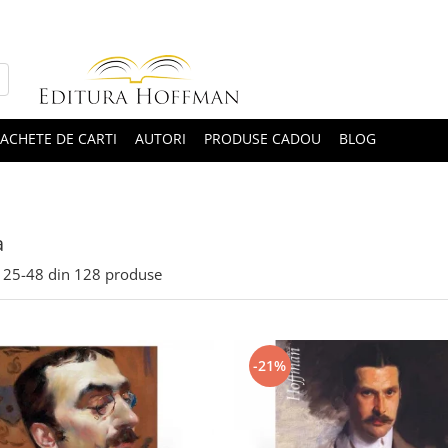
ACHETE DE CARTI
AUTORI
PRODUSE CADOU
BLOG
a
25-
48
din
128
produse
-21%