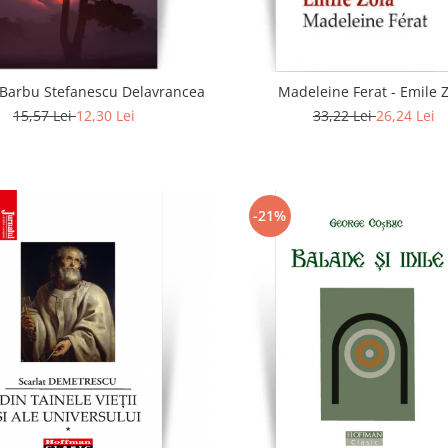
- Barbu Stefanescu Delavrancea
Madeleine Ferat - Emile 
15,57 Lei
12,30 Lei
33,22 Lei
26,24 Lei
-21%