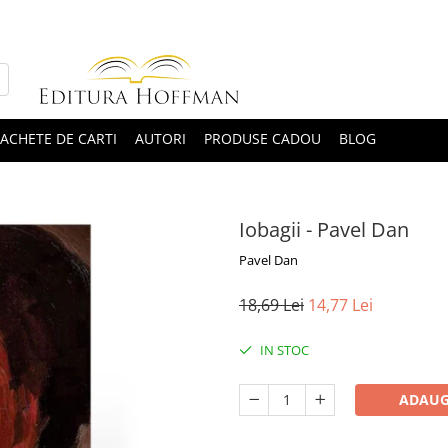
ACHETE DE CARTI
AUTORI
PRODUSE CADOU
BLOG
Iobagii - Pavel Dan
Pavel Dan
18,69 Lei
14,77 Lei
IN STOC
ADAUG