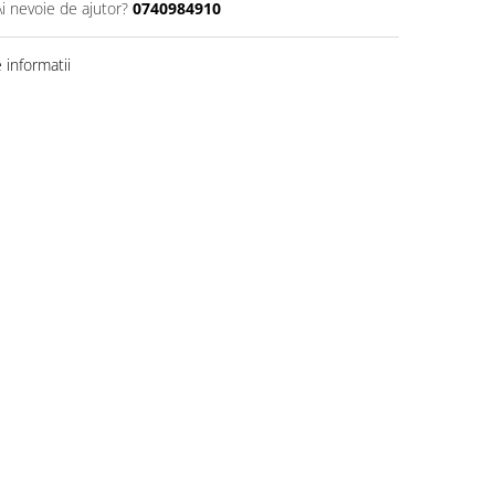
Ai nevoie de ajutor?
0740984910
informatii