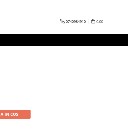
0740984910
0,00
A IN COS