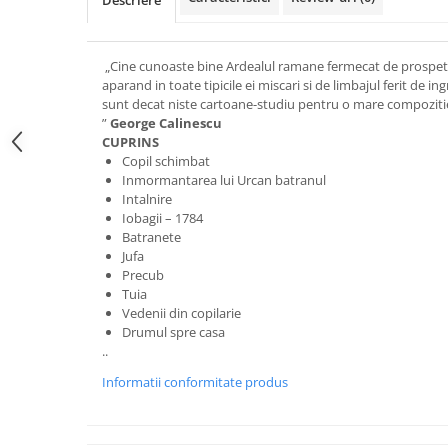
Descriere
„Cine cunoaste bine Ardealul ramane fermecat de prospetim
aparand in toate tipicile ei miscari si de limbajul ferit de in
sunt decat niste cartoane-studiu pentru o mare compozitie,
”
George Calinescu
CUPRINS
Copil schimbat
Inmormantarea lui Urcan batranul
Intalnire
Iobagii – 1784
Batranete
Jufa
Precub
Tuia
Vedenii din copilarie
Drumul spre casa
..
Informatii conformitate produs