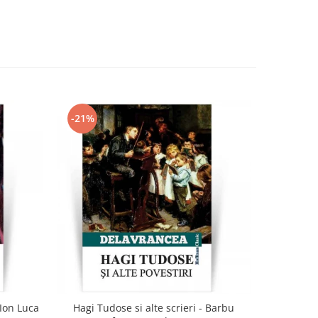
-21%
-21%
 Ion Luca
Hagi Tudose si alte scrieri - Barbu
Dub