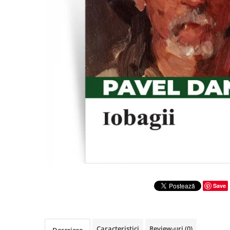
Literatura
Clasica
Contemporana
Moderna
Romana
Universala
Universala
Non-fictiune
Calatorii
Memorii
Publicistica / Reportaje / Interviuri
Stiinte umaniste
Istorie
Save
Sociologie si filozofie
Caracteristici
Review-uri
(0)