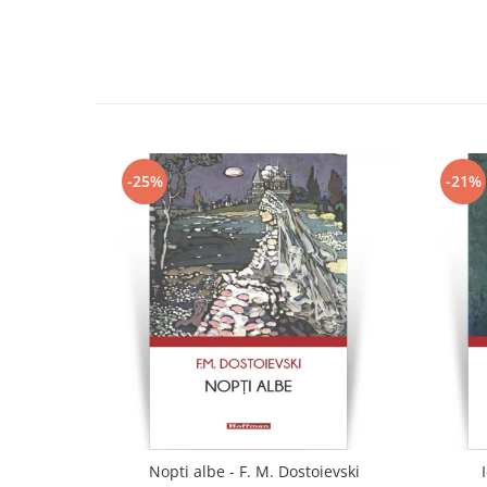
-25%
-21%
Nopti albe - F. M. Dostoievski