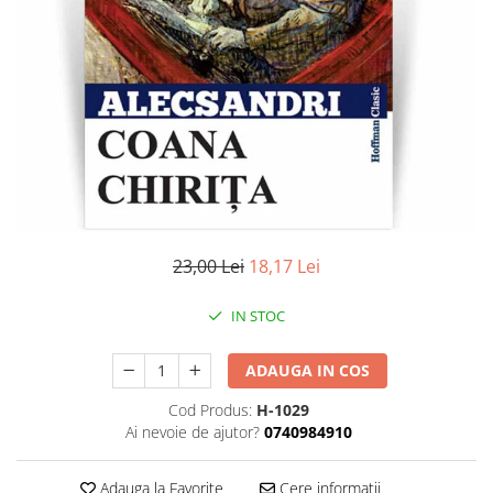
Literatura
Clasica
Contemporana
Moderna
Romana
Universala
Universala
Non-fictiune
Calatorii
23,00 Lei
18,17 Lei
Memorii
Publicistica / Reportaje / Interviuri
IN STOC
Stiinte umaniste
ADAUGA IN COS
Istorie
Sociologie si filozofie
Cod Produs:
H-1029
Ai nevoie de ajutor?
0740984910
Adauga la Favorite
Cere informatii