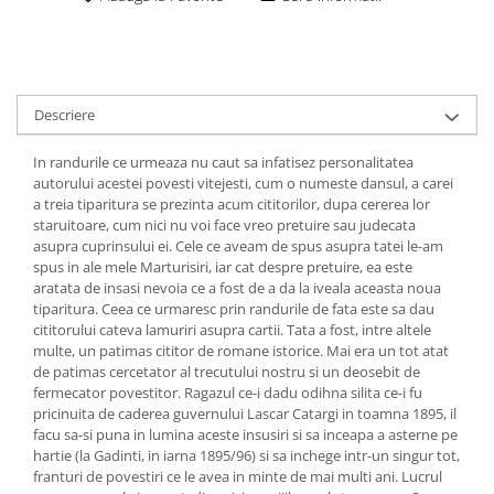
Descriere
In randurile ce urmeaza nu caut sa infatisez personalitatea
autorului acestei povesti vitejesti, cum o numeste dansul, a carei
a treia tiparitura se prezinta acum cititorilor, dupa cererea lor
staruitoare, cum nici nu voi face vreo pretuire sau judecata
asupra cuprinsului ei. Cele ce aveam de spus asupra tatei le-am
spus in ale mele Marturisiri, iar cat despre pretuire, ea este
aratata de insasi nevoia ce a fost de a da la iveala aceasta noua
tiparitura. Ceea ce urmaresc prin randurile de fata este sa dau
cititorului cateva lamuriri asupra cartii. Tata a fost, intre altele
multe, un patimas cititor de romane istorice. Mai era un tot atat
de patimas cercetator al trecutului nostru si un deosebit de
fermecator povestitor. Ragazul ce-i dadu odihna silita ce-i fu
pricinuita de caderea guvernului Lascar Catargi in toamna 1895, il
facu sa-si puna in lumina aceste insusiri si sa inceapa a asterne pe
hartie (la Gadinti, in iarna 1895/96) si sa inchege intr-un singur tot,
franturi de povestiri ce le avea in minte de mai multi ani. Lucrul