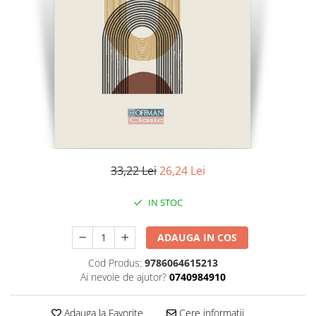
Literatura
Clasica
Contemporana
Moderna
Romana
Universala
Universala
Non-fictiune
Calatorii
33,22 Lei
26,24 Lei
Memorii
Publicistica / Reportaje / Interviuri
IN STOC
Stiinte umaniste
ADAUGA IN COS
Istorie
Sociologie si filozofie
Cod Produs:
9786064615213
Ai nevoie de ajutor?
0740984910
Adauga la Favorite
Cere informatii