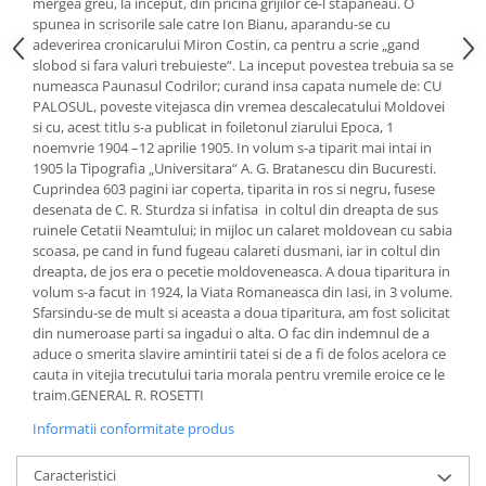
mergea greu, la inceput, din pricina grijilor ce-l stapaneau. O
spunea in scrisorile sale catre Ion Bianu, aparandu-se cu
adeverirea cronicarului Miron Costin, ca pentru a scrie „gand
slobod si fara valuri trebuieste“. La inceput povestea trebuia sa se
numeasca Paunasul Codrilor; curand insa capata numele de: CU
PALOSUL, poveste vitejasca din vremea descalecatului Moldovei
si cu, acest titlu s-a publicat in foiletonul ziarului Epoca, 1
noemvrie 1904 –12 aprilie 1905. In volum s-a tiparit mai intai in
1905 la Tipografia „Universitara“ A. G. Bratanescu din Bucuresti.
Cuprindea 603 pagini iar coperta, tiparita in ros si negru, fusese
desenata de C. R. Sturdza si infatisa in coltul din dreapta de sus
ruinele Cetatii Neamtului; in mijloc un calaret moldovean cu sabia
scoasa, pe cand in fund fugeau calareti dusmani, iar in coltul din
dreapta, de jos era o pecetie moldoveneasca. A doua tiparitura in
volum s-a facut in 1924, la Viata Romaneasca din Iasi, in 3 volume.
Sfarsindu-se de mult si aceasta a doua tiparitura, am fost solicitat
din numeroase parti sa ingadui o alta. O fac din indemnul de a
aduce o smerita slavire amintirii tatei si de a fi de folos acelora ce
cauta in vitejia trecutului taria morala pentru vremile eroice ce le
traim.GENERAL R. ROSETTI
Informatii conformitate produs
Caracteristici