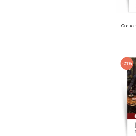
Greuce
-21%