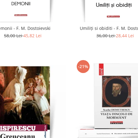
monii - F. M. Dostoievski
Umiliți si obiditi - F. M. Dost
58,00 Lei
45,82 Lei
36,00 Lei
28,44 Lei
-21%