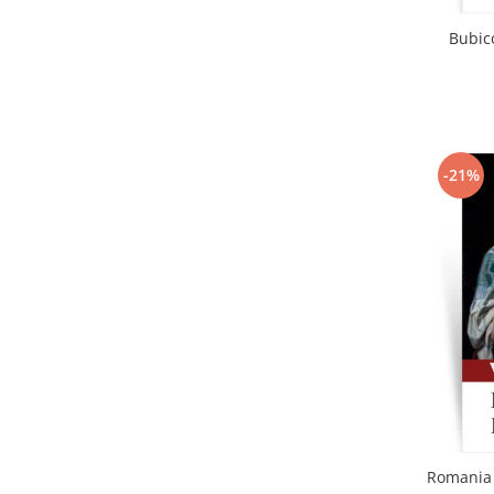
Bubico
-21%
Romania 