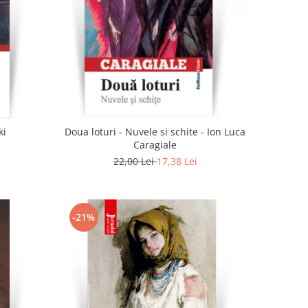
ki
Doua loturi - Nuvele si schite - Ion Luca
Caragiale
22,00 Lei
17,38 Lei
-21%