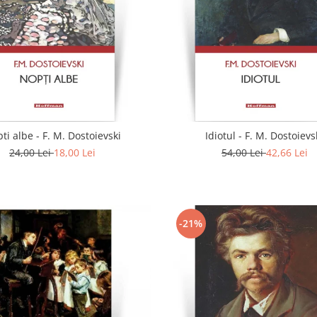
ti albe - F. M. Dostoievski
Idiotul - F. M. Dostoievs
24,00 Lei
18,00 Lei
54,00 Lei
42,66 Lei
-21%