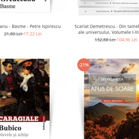
anu - Basme - Petre Ispirescu
Scarlat Demetrescu - Din tainele
ale universului, Volumele I-III
21,80 Lei
17,22 Lei
dincolo de mormant
132,88 Lei
104,96 Lei
-21%