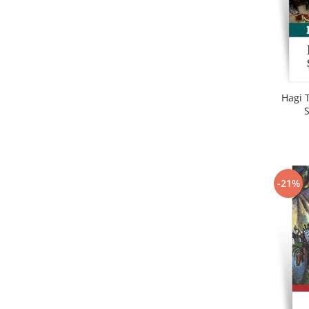
Hagi T
-21%