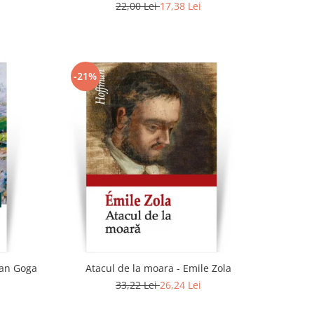
22,00 Lei
17,38 Lei
-21%
ian Goga
Atacul de la moara - Emile Zola
33,22 Lei
26,24 Lei