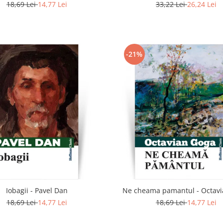
18,69 Lei
14,77 Lei
33,22 Lei
26,24 Lei
-21%
Iobagii - Pavel Dan
Ne cheama pamantul - Octav
18,69 Lei
14,77 Lei
18,69 Lei
14,77 Lei