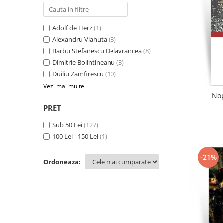
Literatura
Clasica
Adolf de Herz
(1)
Contemporana
Alexandru Vlahuta
(3)
Moderna
Barbu Stefanescu Delavrancea
(8)
Romana
Dimitrie Bolintineanu
(3)
Universala
Duiliu Zamfirescu
(10)
Universala
Vezi mai multe
Nop
Non-fictiune
PRET
Calatorii
Sub 50 Lei
(127)
Memorii
100 Lei - 150 Lei
(1)
Publicistica / Reportaje / Interviuri
Stiinte umaniste
-21%
Ordoneaza:
Istorie
Sociologie si filozofie