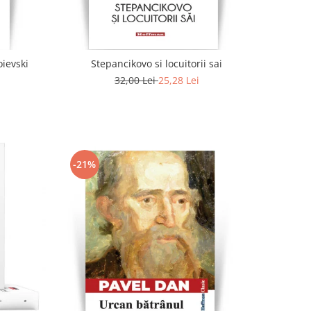
oievski
Stepancikovo si locuitorii sai
32,00 Lei
25,28 Lei
-21%