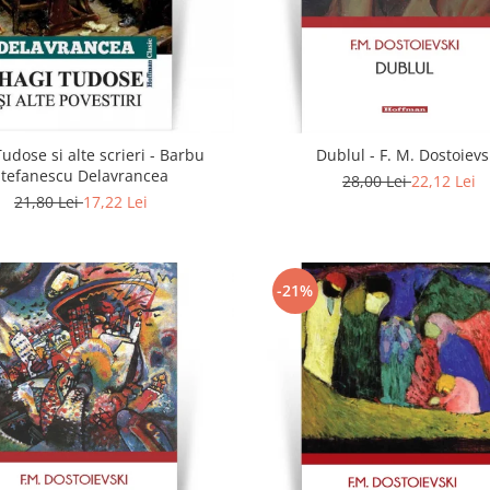
udose si alte scrieri - Barbu
Dublul - F. M. Dostoievs
Stefanescu Delavrancea
28,00 Lei
22,12 Lei
21,80 Lei
17,22 Lei
-21%