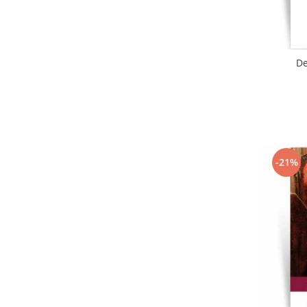
De
-21%