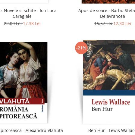
. Nuvele si schite - Ion Luca
Apus de soare - Barbu Stef
Caragiale
Delavrancea
22,00 Lei
17,38 Lei
15,57 Lei
12,30 Lei
-21%
pitoreasca - Alexandru Vlahuta
Ben Hur - Lewis Wallac