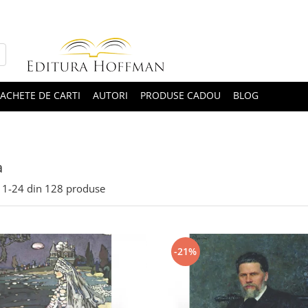
ACHETE DE CARTI
AUTORI
PRODUSE CADOU
BLOG
a
1-
24
din
128
produse
-21%