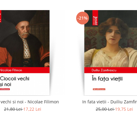
-21%
 vechi si noi - Nicolae Filimon
In fata vietii - Duiliu Zamf
21,80 Lei
17,22 Lei
25,00 Lei
19,75 Lei