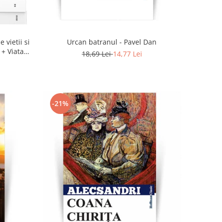
 vietii si
Urcan batranul - Pavel Dan
 + Viata
18,69 Lei
14,77 Lei
-21%