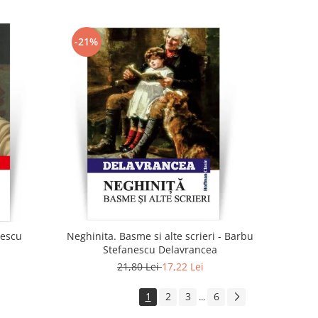
-21%
irescu
Neghinita. Basme si alte scrieri - Barbu
Stefanescu Delavrancea
21,80 Lei
17,22 Lei
1
2
3
6
...