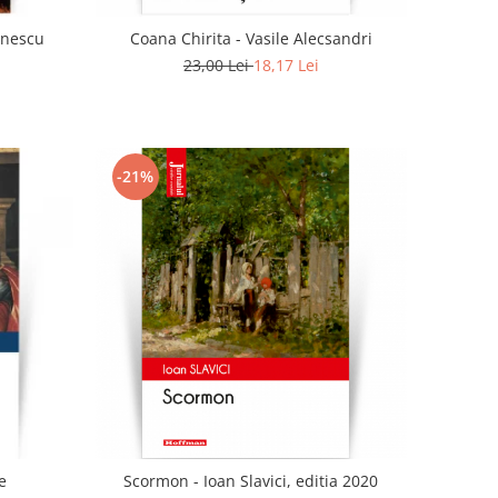
anescu
Coana Chirita - Vasile Alecsandri
23,00 Lei
18,17 Lei
-21%
e
Scormon - Ioan Slavici, editia 2020