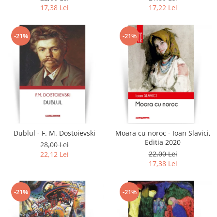
17,38 Lei
17,22 Lei
-21%
-21%
Dublul - F. M. Dostoievski
Moara cu noroc - Ioan Slavici,
Editia 2020
28,00 Lei
22,00 Lei
22,12 Lei
17,38 Lei
-21%
-21%