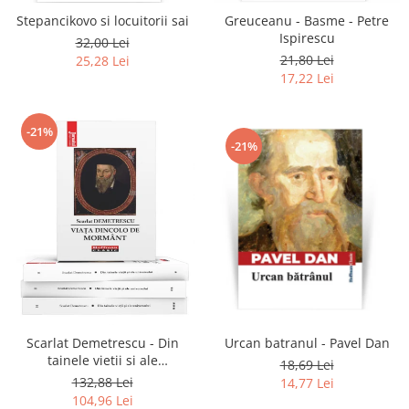
Stepancikovo si locuitorii sai
Greuceanu - Basme - Petre
Ispirescu
32,00 Lei
21,80 Lei
25,28 Lei
17,22 Lei
-21%
-21%
Scarlat Demetrescu - Din
Urcan batranul - Pavel Dan
tainele vietii si ale
18,69 Lei
universului, Volumele I-III +
132,88 Lei
14,77 Lei
Viata dincolo de mormant
104,96 Lei