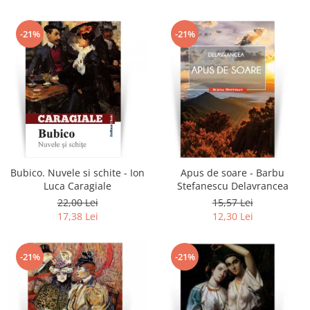
-21%
-21%
Bubico. Nuvele si schite - Ion
Apus de soare - Barbu
Luca Caragiale
Stefanescu Delavrancea
22,00 Lei
15,57 Lei
17,38 Lei
12,30 Lei
-21%
-21%