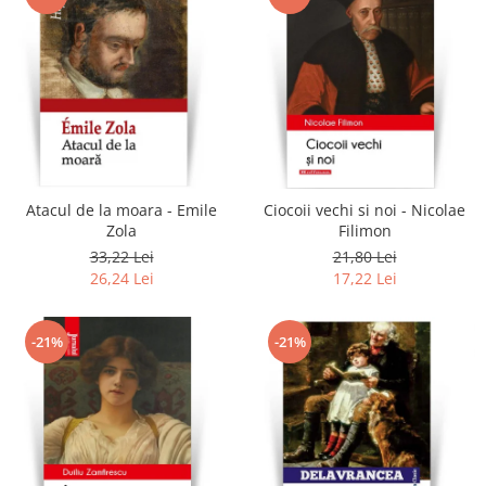
Atacul de la moara - Emile
Ciocoii vechi si noi - Nicolae
Zola
Filimon
33,22 Lei
21,80 Lei
26,24 Lei
17,22 Lei
-21%
-21%