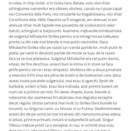
si colea, in chip izolat, ci in toata tara. Bataia, voiu zice chiar
schingiuirea oamenilor era obiceiu obstesc, caruia nu-i puse capat
nici Conventia dela Paris, nici circularile lui Kogalniceanu, nici chiar
Constitutia dela 1866. Departe sa fi exagerat, am atenuat si-am
atenuat chiar mult faptele mie povestite de scoboratorii celor
batuti, schingiuiti si batjocuriti. Asamene, mijloacele intrebuintate
de sulgeriul Mihalache Strilea pentru a-si intregi mosia trebuiesc
privite ca din cele mai blande si mai putin necinstite. Daca
Mihalache Strilea silia pe razasi sa-i vanda partile lor, mult-putin le
platia, pe cand in deobste partile de mosie se luau de la razasi
fara sa se mai plateasca. Sulgeriul Mihalache era cel putin darnic,
viteaz, de fire deschisa, uneori bun la inima si in stare sa faca
jertfe pentru cei ce-i erau simpatici. Moldova din a doua jumatate
a veacului XVIII insa era plina de boieri si de boieranasi care, daca
aveau toate pacatele sulgeriului, mai erau si zgarciti, lipsiti de
barbatie, vicleni si falsi. Erau fara indoiala, atat printre boierii cei
mari cat si printre cei mici, firi alese, drepte, bune, blande si
nelacome; dar asamenea firi alcatuiau mai degraba exceptia
decat regula: obstia samana mai mult cu Strilea (fara bunele lui
insusiri), cu Grigoras Leon, cu Grozav si cu Putina. Dealtmintrelea
acesti doi de pe urma se mai intalnesc din nenorocire prea adesa
si astazi, printre primarii, notarii si subprefectii actuali. Singur
Tifescu trebuie privit ca o exceptie, in rau; in schimb insa voiu
destainui ca adevaratul Tifescu, acel care o ars un sat intr-o