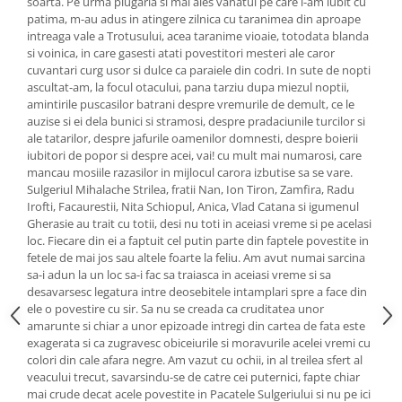
soarta. Pe urma plugaria si mai ales vanatul pe care l-am iubit cu
patima, m-au adus in atingere zilnica cu taranimea din aproape
intreaga vale a Trotusului, acea taranime vioaie, totodata blanda
si voinica, in care gasesti atati povestitori mesteri ale caror
cuvantari curg usor si dulce ca paraiele din codri. In sute de nopti
ascultat-am, la focul otacului, pana tarziu dupa miezul noptii,
amintirile puscasilor batrani despre vremurile de demult, ce le
auzise si ei dela bunici si stramosi, despre pradaciunile turcilor si
ale tatarilor, despre jafurile oamenilor domnesti, despre boierii
iubitori de popor si despre acei, vai! cu mult mai numarosi, care
mancau mosiile razasilor in mijlocul carora izbutise sa se vare.
Sulgeriul Mihalache Strilea, fratii Nan, Ion Tiron, Zamfira, Radu
Irofti, Facaurestii, Nita Schiopul, Anica, Vlad Catana si igumenul
Gherasie au trait cu totii, desi nu toti in aceiasi vreme si pe acelasi
loc. Fiecare din ei a faptuit cel putin parte din faptele povestite in
fetele de mai jos sau altele foarte la feliu. Am avut numai sarcina
sa-i adun la un loc sa-i fac sa traiasca in aceiasi vreme si sa
desavarsesc legatura intre deosebitele intamplari spre a face din
ele o povestire cu sir. Sa nu se creada ca cruditatea unor
amarunte si chiar a unor epizoade intregi din cartea de fata este
exagerata si ca zugravesc obiceiurile si moravurile acelei vremi cu
colori din cale afara negre. Am vazut cu ochii, in al treilea sfert al
veacului trecut, savarsindu-se de catre cei puternici, fapte chiar
mai crude decat acele povestite in Pacatele Sulgeriului si nu pe ici