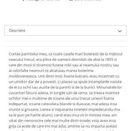
Descriere
Curtea parintelui meu, ca toate casele mari boieresti de la mijlocul
veacului trecut, era plina de oameni desrobiti de abie la 1855 si
care din mosi si stramosi fusese robi sau ai neamului nostru sau
ai celorlalte neamuri ce alcatuiau marea boierime
moldoveneasca. Unii dintr-insii, foarte batrani, erau inzastrati cu
un uimitor dar de a povesti. Li placea sa spuie intamplarile vazute
de ei cu ochii sau auzite de la parinti si de la bunici. Minunatele lor
cuvantari facura adesa, in lungile sari de iarna, sa treaca inaintea
ochilor mei o multime de icoane ale unui trecut uneori foarte
indepartat, icoane cateodata blande si duioase, mai adesa insa
crunte si grozave. Lenea si nepasarea tineretii impiedecandu-ma
sa le pun pe hartie atunci, cand erau inca vii in mintea mea, am
uitat din nenorocire cele mai multe dintr-insele; voia avea insa
grija ca acele de care imi mai aduc aminte sa nu imparta aceiasi