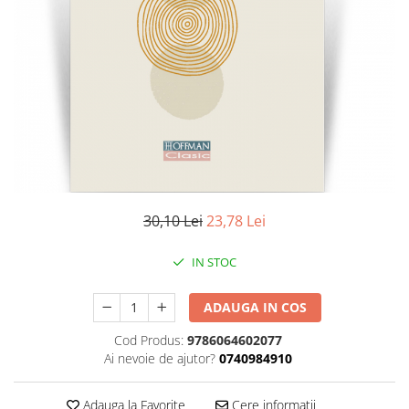
Literatura
Clasica
Contemporana
Moderna
Romana
Universala
Universala
Non-fictiune
Calatorii
30,10 Lei
23,78 Lei
Memorii
Publicistica / Reportaje / Interviuri
IN STOC
Stiinte umaniste
ADAUGA IN COS
Istorie
Sociologie si filozofie
Cod Produs:
9786064602077
Ai nevoie de ajutor?
0740984910
Adauga la Favorite
Cere informatii