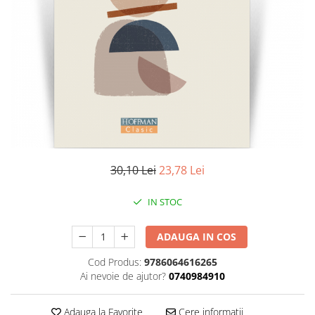
Literatura
Clasica
Contemporana
Moderna
Romana
Universala
Universala
Non-fictiune
Calatorii
30,10 Lei
23,78 Lei
Memorii
Publicistica / Reportaje / Interviuri
IN STOC
Stiinte umaniste
ADAUGA IN COS
Istorie
Sociologie si filozofie
Cod Produs:
9786064616265
Ai nevoie de ajutor?
0740984910
Adauga la Favorite
Cere informatii