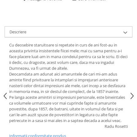
Descriere
Cu deosebire staruitoare si repetate in curs de ani fost-au in
aceasta privinta insistentele fiicei mele; mai cu sama pentru a-i
face placere luat-am in mana condeiul pentru ca sa le scriu. Ei deci
ii dedic, cu dragoste, acest volum care, daca ma va ingadui
Dumnezeu, va fi urmat de altele.
Deocamdata am adunat aici amaruntele de cari mi-am adus
aminte fiind privitoare la intamplari si imprejurari anterioare
nasterii celor dintai impresiuni ale mele, cari incep a se desfasura
in memoria mea, in sir destul de complect, de la 1857 inainte.
Pe langa aceste amintiri si impresiuni personale, este bineintales
ca volumele urmatoare vor mai cuprinde fapte si amarunte
povestite, dupa 1857, de batrani, uitate in volumul de fata si pe
cari le-am auzit spuse de povestitori in legatura cu alte fapte
petrecute in a sasa si mai ales in a saptea decada a acelui veac.
Radu Rosetti
Informatii conformitate produs