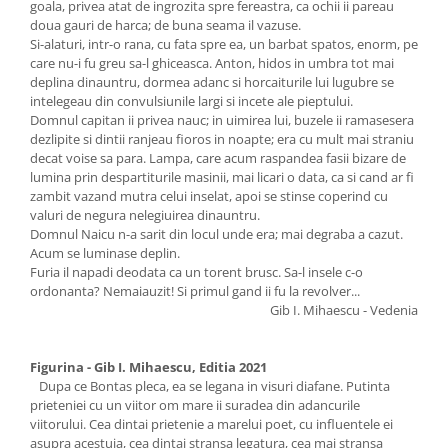
goala, privea atat de ingrozita spre fereastra, ca ochii ii pareau
doua gauri de harca; de buna seama il vazuse.
Si-alaturi, intr-o rana, cu fata spre ea, un barbat spatos, enorm, pe
care nu-i fu greu sa-l ghiceasca. Anton, hidos in umbra tot mai
deplina dinauntru, dormea adanc si horcaiturile lui lugubre se
intelegeau din convulsiunile largi si incete ale pieptului.
Domnul capitan ii privea nauc; in uimirea lui, buzele ii ramasesera
dezlipite si dintii ranjeau fioros in noapte; era cu mult mai straniu
decat voise sa para. Lampa, care acum raspandea fasii bizare de
lumina prin despartiturile masinii, mai licari o data, ca si cand ar fi
zambit vazand mutra celui inselat, apoi se stinse coperind cu
valuri de negura nelegiuirea dinauntru.
Domnul Naicu n-a sarit din locul unde era; mai degraba a cazut.
Acum se luminase deplin.
Furia il napadi deodata ca un torent brusc. Sa-l insele c-o
ordonanta? Nemaiauzit! Si primul gand ii fu la revolver...
Gib I. Mihaescu - Vedenia
Figurina - Gib I. Mihaescu, Editia 2021
Dupa ce Bontas pleca, ea se legana in visuri diafane. Putinta
prieteniei cu un viitor om mare ii suradea din adancurile
viitorului. Cea dintai prietenie a marelui poet, cu influentele ei
asupra acestuia, cea dintai stransa legatura, cea mai stransa