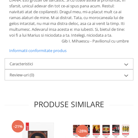
LIANA: Esti grozav de sarcastic. Si cu toate astea ai pronuntat, in
sfarsit, unicul adevar din tot ce-ai spus pana acum. Restul:
naivitati atat de copilaresti. Dragul meu, mi-a placut mult ca ai
ramas alaturi de mine. M-ai distrat. Tata, cu morocaneala lui de
gelos intarziat, nu mai ma distra deloc, asa ca ai venit la timp. Iti
multumesc. Adevarul insa acesta e: ma iubesti. Si, bietul de tine:
voi fi a lui Marius si niciodata a ta. Intelegi, niciodata a ta.
Gib I. Mihaescu - Pavilionul cu umbre
Informatii conformitate produs
Caracteristici
Review-uri
(0)
PRODUSE SIMILARE
-21%
-28%