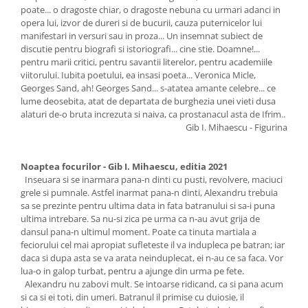
poate... o dragoste chiar, o dragoste nebuna cu urmari adanci in
opera lui, izvor de dureri si de bucurii, cauza puternicelor lui
manifestari in versuri sau in proza... Un insemnat subiect de
discutie pentru biografi si istoriografi... cine stie. Doamne!...
pentru marii critici, pentru savantii literelor, pentru academiile
viitorului. Iubita poetului, ea insasi poeta... Veronica Micle,
Georges Sand, ah! Georges Sand... s-atatea amante celebre... ce
lume deosebita, atat de departata de burghezia unei vieti dusa
alaturi de-o bruta increzuta si naiva, ca prostanacul asta de Ifrim..
Gib I. Mihaescu - Figurina
Noaptea focurilor - Gib I. Mihaescu, editia 2021
Inseuara si se inarmara pana-n dinti cu pusti, revolvere, maciuci
grele si pumnale. Astfel inarmat pana-n dinti, Alexandru trebuia
sa se prezinte pentru ultima data in fata batranului si sa-i puna
ultima intrebare. Sa nu-si zica pe urma ca n-au avut grija de
dansul pana-n ultimul moment. Poate ca tinuta martiala a
feciorului cel mai apropiat sufleteste il va indupleca pe batran; iar
daca si dupa asta se va arata neinduplecat, ei n-au ce sa faca. Vor
lua-o in galop turbat, pentru a ajunge din urma pe fete.
Alexandru nu zabovi mult. Se intoarse ridicand, ca si pana acum
si ca si ei toti, din umeri. Batranul il primise cu duiosie, il