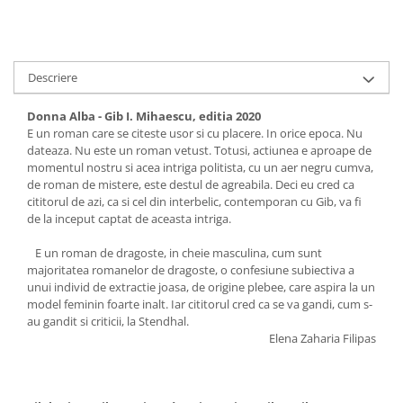
Descriere
Donna Alba - Gib I. Mihaescu, editia 2020
E un roman care se citeste usor si cu placere. In orice epoca. Nu
dateaza. Nu este un roman vetust. Totusi, actiunea e aproape de
momentul nostru si acea intriga politista, cu un aer negru cumva,
de roman de mistere, este destul de agreabila. Deci eu cred ca
cititorul de azi, ca si cel din interbelic, contemporan cu Gib, va fi
de la inceput captat de aceasta intriga.
E un roman de dragoste, in cheie masculina, cum sunt
majoritatea romanelor de dragoste, o confesiune subiectiva a
unui individ de extractie joasa, de origine plebee, care aspira la un
model feminin foarte inalt. Iar cititorul cred ca se va gandi, cum s-
au gandit si criticii, la Stendhal.
Elena Zaharia Filipas