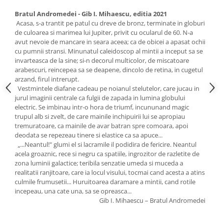
Bratul Andromedei - Gib I. Mihaescu, editia 2021
Acasa, s-a trantit pe patul cu dreve de bronz, terminate in globuri
de culoarea si marimea lui Jupiter, privit cu ocularul de 60. N-a
avut nevoie de mancare in seara aceea; ca de obicei a apasat ochii
cu pumnii stransi. Minunatul caleidoscop al mintii a inceput sa se
invarteasca de la sine; si-n decorul multicolor, de miscatoare
arabescuri, reincepea sa se deapene, dincolo de retina, in cugetul
arzand, firul intrerupt.
Vestmintele diafane cadeau pe noianul stelutelor, care jucau in
jurul imaginii centrale ca fulgii de zapada in lumina globului
electric. Se imbinau intr-o hora de triumf, incununand magic
trupul alb si zvelt, de care mainile inchipuirii lui se apropiau
tremuratoare, ca mainile de avar batran spre comoara, apoi
deodata se repezeau tinere si elastice ca sa apuce...
„...Neantul!" glumi el si lacramile il podidira de fericire. Neantul
acela groaznic, rece si negru ca spatiile, ingrozitor de razletite de
zona luminii galactice; teribila senzatie umeda si muceda a
realitatii ranjitoare, care ia locul visului, tocmai cand acesta a atins
culmile frumusetii... Huruitoarea daramare a mintii, cand rotile
incepeau, una cate una, sa se opreasca...
Gib I. Mihaescu – Bratul Andromedei