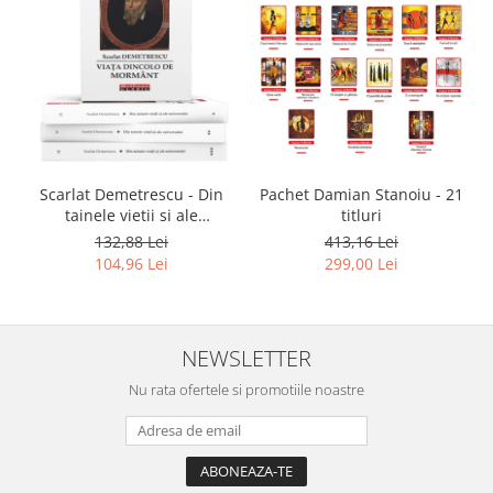
Scarlat Demetrescu - Din
Pachet Damian Stanoiu - 21
tainele vietii si ale
titluri
universului, Volumele I-III +
132,88 Lei
413,16 Lei
Viata dincolo de mormant
104,96 Lei
299,00 Lei
NEWSLETTER
Nu rata ofertele si promotiile noastre