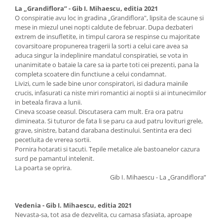
La „Grandiflora” - Gib I. Mihaescu, editia 2021
O conspiratie avu loc in gradina „Grandiflora", lipsita de scaune si
mese in miezul unei nopti caldute de februar. Dupa dezbateri
extrem de insufletite, in timpul carora se respinse cu majoritate
covarsitoare propunerea tragerii la sorti a celui care avea sa
aduca singur la indeplinire mandatul conspiratiei, se vota in
unanimitate o bataie la care sa ia parte toti cei prezenti, pana la
completa scoatere din functiune a celui condamnat.
Livizi, cum le sade bine unor conspiratori, isi dadura mainile
crucis, infasurati ca niste miri romantici ai noptii si ai intunecimilor
in beteala firava a lunii.
Cineva scoase ceasul. Discutasera cam mult. Era ora patru
dimineata. Si tuturor de fata li se paru ca aud patru lovituri grele,
grave, sinistre, batand darabana destinului. Sentinta era deci
pecetluita de vrerea sortii.
Pornira hotarati si tacuti. Tepile metalice ale bastoanelor cazura
surd pe pamantul intelenit.
La poarta se oprira.
Gib I. Mihaescu - La „Grandiflora”
Vedenia - Gib I. Mihaescu, editia 2021
Nevasta-sa, tot asa de dezvelita, cu camasa sfasiata, aproape