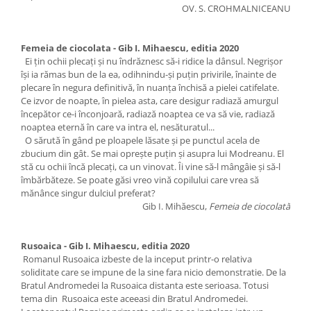
OV. S. CROHMALNICEANU
Femeia de ciocolata - Gib I. Mihaescu, editia 2020
Ei ţin ochii plecaţi şi nu îndrăznesc să-i ridice la dânsul. Negrişor
îşi ia rămas bun de la ea, odihnindu-şi puţin privirile, înainte de
plecare în negura definitivă, în nuanţa închisă a pielei catifelate.
Ce izvor de noapte, în pielea asta, care desigur radiază amurgul
începător ce-i înconjoară, radiază noaptea ce va să vie, radiază
noaptea eternă în care va intra el, nesăturatul...
O sărută în gând pe ploapele lăsate şi pe punctul acela de
zbucium din gât. Se mai opreşte puţin şi asupra lui Modreanu. El
stă cu ochii încă plecaţi, ca un vinovat. Îi vine să-l mângâie şi să-l
îmbărbăteze. Se poate găsi vreo vină copilului care vrea să
mănânce singur dulciul preferat?
Gib I. Mihăescu,
Femeia de ciocolată
Rusoaica - Gib I. Mihaescu, editia 2020
Romanul Rusoaica izbeste de la inceput printr-o relativa
soliditate care se impune de la sine fara nicio demonstratie. De la
Bratul Andromedei la Rusoaica distanta este serioasa. Totusi
tema din Rusoaica este aceeasi din Bratul Andromedei.