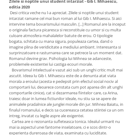
Zilele si noptile unui student intarziat - Gib I. Mihaescu,
editia 2020
Desi critica veche nu l-a apreciat. Zilele si noptile unui student
intarziat ramane cel mai bun roman al lui Gib I. Mihaescu. Si aici
intervine tema bovarismului masculin. [...] Romanul are la inceput
o originala factura picaresca si reconstituie cu umor si cu multa
culoare atmosfera mahalalelor batute de erou. O tipologie
bogata, schitata cu mana sigura, populeaza cartea, dand o
imagine plina de veridicitate a mediului ambiant. Interesanta si
surprinzatoare e rasturnarea care se petrece la un moment dat.
Romanul devine grav. Psihologia lui Mihnea se adanceste,
problemele existentei lui castiga ecouri morale.
Bovarismul intelectual e vazut aici sub un unghi critic mult mai
ascutit. Ideea lu Gib I. Mihaescu este de a denunta atat viata
morala a eroului (acesta e pedepsit prin efectul social nociv al
comportarii lui, deoarece constata cum pot aparea din alt unghi
comportarile cinice), cat si dezarmarea fiintelor care, ca Arina,
traiesc doar in lumea fictiunilor ideale, nu stiu sa se apere de
animalele pradalnice ale junglei morale din jur. Mihnea Baiatu, in
finalul romanului, e decis sa cucereasca cetatea stiintei ca un om
intreg, invatat cu legile aspre ale exigentei.
Cartea are o rezonanta sufleteasca tonica. Idealul urmarit nu
mai ia aspectul unei fantome inselatoare, ci e scos dintr-o
experienta dureroasa de viata, examinata cu luciditate.