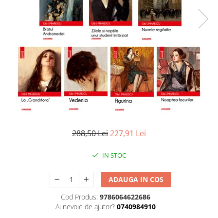
Literatura
Clasica
Contemporana
Moderna
Romana
Universala
Universala
Non-fictiune
Calatorii
Memorii
288,50 Lei
227,91 Lei
Publicistica / Reportaje / Interviuri
Stiinte umaniste
IN STOC
Istorie
Sociologie si filozofie
ADAUGA IN COS
Cod Produs:
9786064622686
Ai nevoie de ajutor?
0740984910