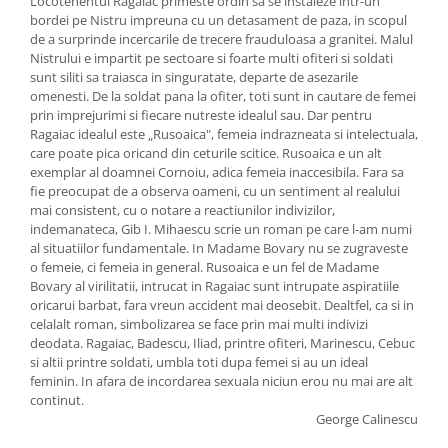
Locotenentul Ragaiac primeste ordin sa se instaleze intr-un
bordei pe Nistru impreuna cu un detasament de paza, in scopul
de a surprinde incercarile de trecere frauduloasa a granitei. Malul
Nistrului e impartit pe sectoare si foarte multi ofiteri si soldati
sunt siliti sa traiasca in singuratate, departe de asezarile
omenesti. De la soldat pana la ofiter, toti sunt in cautare de femei
prin imprejurimi si fiecare nutreste idealul sau. Dar pentru
Ragaiac idealul este „Rusoaica", femeia indrazneata si intelectuala,
care poate pica oricand din ceturile scitice. Rusoaica e un alt
exemplar al doamnei Cornoiu, adica femeia inaccesibila. Fara sa
fie preocupat de a observa oameni, cu un sentiment al realului
mai consistent, cu o notare a reactiunilor indivizilor,
indemanateca, Gib I. Mihaescu scrie un roman pe care l-am numi
al situatiilor fundamentale. In Madame Bovary nu se zugraveste
o femeie, ci femeia in general. Rusoaica e un fel de Madame
Bovary al virilitatii, intrucat in Ragaiac sunt intrupate aspiratiile
oricarui barbat, fara vreun accident mai deosebit. Dealtfel, ca si in
celalalt roman, simbolizarea se face prin mai multi indivizi
deodata. Ragaiac, Badescu, Iliad, printre ofiteri, Marinescu, Cebuc
si altii printre soldati, umbla toti dupa femei si au un ideal
feminin. In afara de incordarea sexuala niciun erou nu mai are alt
continut.
George Calinescu