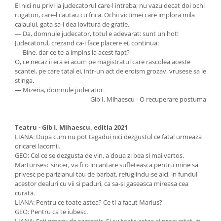
El nici nu privi la judecatorul care-l intreba; nu vazu decat doi ochi
rugatori, care-l cautau cu frica. Ochii victimei care implora mila
calaului, gata sa-i dea lovitura de gratie.
— Da, domnule judecator, totul e adevarat: sunt un hot!
Judecatorul, crezand ca-i face placere ei, continua:
— Bine, dar ce te-a impins la acest fapt?
O, ce necaz ii era ei acum pe magistratul care rascolea aceste
scantei, pe care tatal ei, intr-un act de eroism grozav, vrusese sa le
stinga.
— Mizeria, domnule judecator.
Gib I. Mihaescu - O recuperare postuma
Teatru - Gib I. Mihaescu, editia 2021
LIANA: Dupa cum nu pot tagadui nici dezgustul ce fatal urmeaza
oricarei lacomii.
GEO: Cel ce se dezgusta de vin, a doua zi bea si mai vartos.
Marturisesc sincer, va fi o incantare sufleteasca pentru mine sa
privesc pe parizianul tau de barbat, refugiindu-se aici, in fundul
acestor dealuri cu vii si paduri, ca sa-si gaseasca mireasa cea
curata.
LIANA: Pentru ce toate astea? Ce ti-a facut Marius?
GEO: Pentru ca te iubesc.