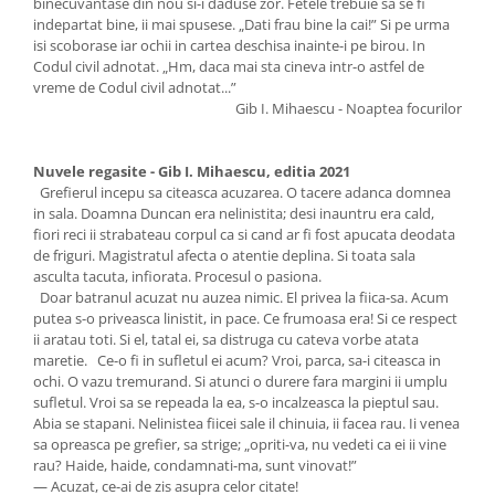
binecuvantase din nou si-i daduse zor. Fetele trebuie sa se fi
indepartat bine, ii mai spusese. „Dati frau bine la cai!” Si pe urma
isi scoborase iar ochii in cartea deschisa inainte-i pe birou. In
Codul civil adnotat. „Hm, daca mai sta cineva intr-o astfel de
vreme de Codul civil adnotat...”
Gib I. Mihaescu - Noaptea focurilor
Nuvele regasite - Gib I. Mihaescu, editia 2021
Grefierul incepu sa citeasca acuzarea. O tacere adanca domnea
in sala. Doamna Duncan era nelinistita; desi inauntru era cald,
fiori reci ii strabateau corpul ca si cand ar fi fost apucata deodata
de friguri. Magistratul afecta o atentie deplina. Si toata sala
asculta tacuta, infiorata. Procesul o pasiona.
Doar batranul acuzat nu auzea nimic. El privea la fiica-sa. Acum
putea s-o priveasca linistit, in pace. Ce frumoasa era! Si ce respect
ii aratau toti. Si el, tatal ei, sa distruga cu cateva vorbe atata
maretie. Ce-o fi in sufletul ei acum? Vroi, parca, sa-i citeasca in
ochi. O vazu tremurand. Si atunci o durere fara margini ii umplu
sufletul. Vroi sa se repeada la ea, s-o incalzeasca la pieptul sau.
Abia se stapani. Nelinistea fiicei sale il chinuia, ii facea rau. Ii venea
sa opreasca pe grefier, sa strige; „opriti-va, nu vedeti ca ei ii vine
rau? Haide, haide, condamnati-ma, sunt vinovat!”
— Acuzat, ce-ai de zis asupra celor citate!