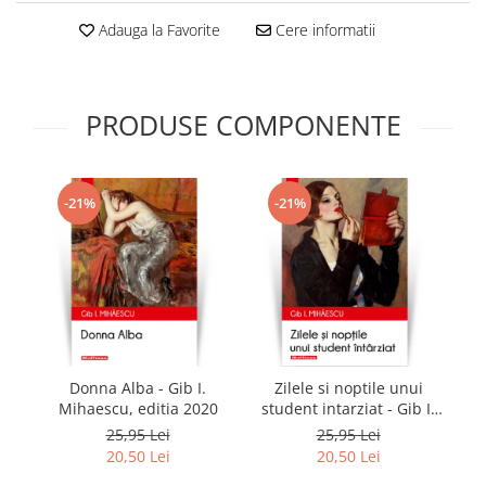
Adauga la Favorite
Cere informatii
PRODUSE COMPONENTE
-21%
-21%
Donna Alba - Gib I.
Zilele si noptile unui
Fe
Mihaescu, editia 2020
student intarziat - Gib I.
I
Mihaescu, editia 2020
25,95 Lei
25,95 Lei
20,50 Lei
20,50 Lei