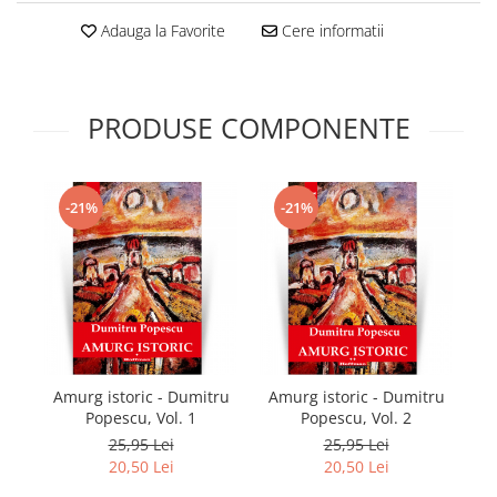
Adauga la Favorite
Cere informatii
PRODUSE COMPONENTE
-21%
-21%
Amurg istoric - Dumitru
Amurg istoric - Dumitru
T
Popescu, Vol. 1
Popescu, Vol. 2
25,95 Lei
25,95 Lei
20,50 Lei
20,50 Lei