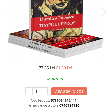
Literatura
Clasica
Contemporana
Moderna
Romana
Universala
Universala
Non-fictiune
Calatorii
Memorii
77,85 Lei
61,50 Lei
Publicistica / Reportaje / Interviuri
Stiinte umaniste
IN STOC
Istorie
Sociologie si filozofie
ADAUGA IN COS
Cod Produs:
9786064612441
Ai nevoie de ajutor?
0740984910