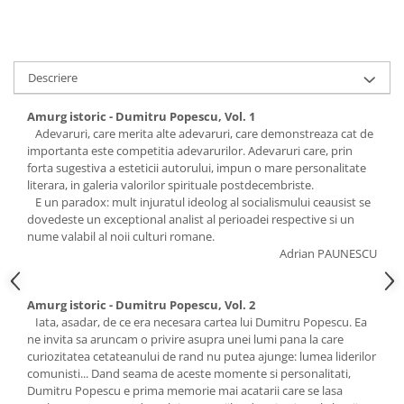
Descriere
Amurg istoric - Dumitru Popescu, Vol. 1
Adevaruri, care merita alte adevaruri, care demonstreaza cat de
importanta este competitia adevarurilor. Adevaruri care, prin
forta sugestiva a esteticii autorului, impun o mare personalitate
literara, in galeria valorilor spirituale postdecembriste.
E un paradox: mult injuratul ideolog al socialismului ceausist se
dovedeste un exceptional analist al perioadei respective si un
nume valabil al noii culturi romane.
Adrian PAUNESCU
Amurg istoric - Dumitru Popescu, Vol. 2
Iata, asadar, de ce era necesara cartea lui Dumitru Popescu. Ea
ne invita sa aruncam o privire asupra unei lumi pana la care
curiozitatea cetateanului de rand nu putea ajunge: lumea liderilor
comunisti... Dand seama de aceste momente si personalitati,
Dumitru Popescu e prima memorie mai acatarii care se lasa