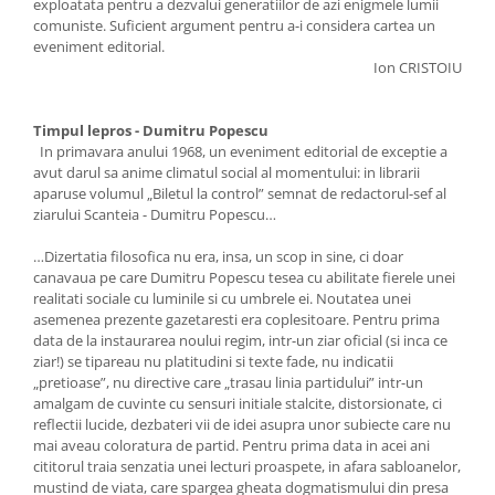
exploatata pentru a dezvalui generatiilor de azi enigmele lumii
comuniste. Suficient argument pentru a-i considera cartea un
eveniment editorial.
Ion CRISTOIU
Timpul lepros - Dumitru Popescu
In primavara anului 1968, un eveniment editorial de exceptie a
avut darul sa anime climatul social al momentului: in librarii
aparuse volumul „Biletul la control” semnat de redactorul-sef al
ziarului Scanteia - Dumitru Popescu…
…Dizertatia filosofica nu era, insa, un scop in sine, ci doar
canavaua pe care Dumitru Popescu tesea cu abilitate fierele unei
realitati sociale cu luminile si cu umbrele ei. Noutatea unei
asemenea prezente gazetaresti era coplesitoare. Pentru prima
data de la instaurarea noului regim, intr-un ziar oficial (si inca ce
ziar!) se tipareau nu platitudini si texte fade, nu indicatii
„pretioase”, nu directive care „trasau linia partidului” intr-un
amalgam de cuvinte cu sensuri initiale stalcite, distorsionate, ci
reflectii lucide, dezbateri vii de idei asupra unor subiecte care nu
mai aveau coloratura de partid. Pentru prima data in acei ani
cititorul traia senzatia unei lecturi proaspete, in afara sabloanelor,
mustind de viata, care spargea gheata dogmatismului din presa