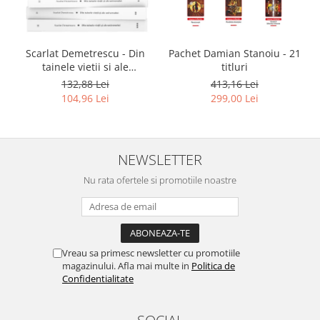
Scarlat Demetrescu - Din
Pachet Damian Stanoiu - 21
tainele vietii si ale
titluri
universului, Volumele I-III +
132,88 Lei
413,16 Lei
Viata dincolo de mormant
104,96 Lei
299,00 Lei
NEWSLETTER
Nu rata ofertele si promotiile noastre
Vreau sa primesc newsletter cu promotiile
magazinului. Afla mai multe in
Politica de
Confidentialitate
SOCIAL