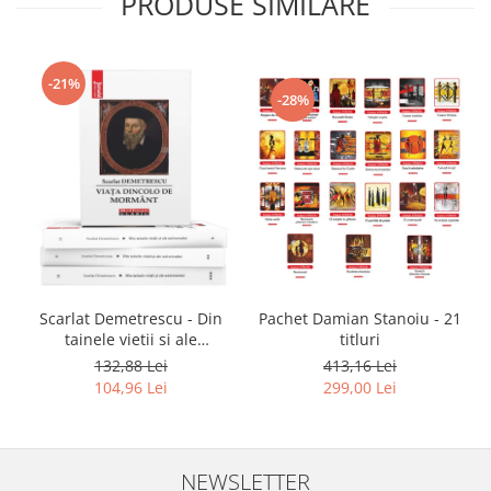
PRODUSE SIMILARE
-21%
-28%
Scarlat Demetrescu - Din
Pachet Damian Stanoiu - 21
tainele vietii si ale
titluri
universului, Volumele I-III +
132,88 Lei
413,16 Lei
Viata dincolo de mormant
104,96 Lei
299,00 Lei
NEWSLETTER