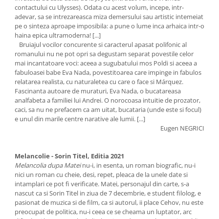
contactului cu Ulysses). Odata cu acest volum, incepe, intr-
adevar, sa se intrezareasca miza demersului sau artistic intemeiat
pe o sinteza aproape imposibila: a pune o lume inca arhaica intr-o
haina epica ultramoderna! [...]
Bruiajul vocilor concurente si caracterul apasat polifonic al
romanului nu ne pot opri sa degustam separat povestile celor
mai incantatoare voci: aceea a sugubatului mos Poldi si aceea a
fabuloasei babe Eva Nada, povestitoarea care impinge in fabulos
relatarea realista, cu naturaletea cu care o face si Márquez.
Fascinanta autoare de muraturi, Eva Nada, o bucatareasa
analfabeta a familiei lui Andrei. O norocoasa intuitie de prozator,
caci, sa nu ne prefacem ca am uitat, bucataria (unde este si focul)
e unul din marile centre narative ale lumii. [...]
Eugen NEGRICI
Melancolie - Sorin Titel, Editia 2021
Melancolia dupa Matei
nu-i, in esenta, un roman biografic, nu-i
nici un roman cu cheie, desi, repet, pleaca de la unele date si
intamplari ce pot fi verificate. Matei, personajul din carte, s-a
nascut ca si Sorin Titel in ziua de 7 decembrie, e student filolog, e
pasionat de muzica si de film, ca si autorul, ii place Cehov, nu este
preocupat de politica, nu-i ceea ce se cheama un luptator, arc