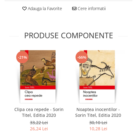
Adauga la Favorite
Cere informatii
PRODUSE COMPONENTE
-21%
-66%
Clipa cea repede - Sorin
Noaptea inocentilor -
Titel, Editia 2020
Sorin Titel, Editia 2020
S
33,22 Lei
30,10 Lei
26,24 Lei
10,28 Lei