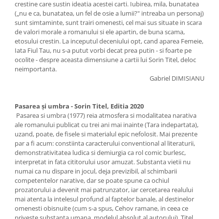
crestine care sustin ideatia acestei carti. Iubirea, mila, bunatatea
(„nu e ca, bunatatea, un fel de osie a lumii?" intreaba un personaj)
sunt simtaminte, sunt trairi omenesti, cel mai sus situate in scara
de valori morale a romanului si ele apartin, de buna scama,
etosului crestin. La inceputul deceniului opt, cand aparea Femeie,
Iata Fiul Tau, nu s-a putut vorbi decat prea putin - si foarte pe
ocolite - despre aceasta dimensiune a cartii lui Sorin Titel, deloc
neimportanta.
Gabriel DIMISIANU
Pasarea și umbra - Sorin Titel, Editia 2020
Pasarea si umbra (1977) reia atmosfera si modalitatea narativa
ale romanului publicat cu trei ani mai inainte (Tara indepartata),
uzand, poate, de fisele si materialul epic nefolosit. Mai prezente
par a fi acum: constiinta caracterului conventional al literaturii,
demonstrativitatea ludica si demiurgia ca rol comic burlesc,
interpretat in fata cititorului usor amuzat. Substanta vietii nu
numai ca nu dispare in jocul, deja previzibil, al schimbarii
competentelor narative, dar se poate spune ca ochiul
prozatorului a devenit mai patrunzator, iar cercetarea realului
mai atenta la intelesul profund al faptelor banale, al destinelor
omenesti obisnuite (cum s-a spus, Cehov ramane, in ceea ce
priveste substanta umana, modelul absolut al autorului). Titel