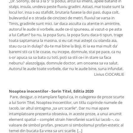
„Dr. Sorony, de la 3 la 5” si podul, arcul lui imens, apele batand in
stalpi, insula, undeva peste fluviu gradini. Astazi, mai toate sunt la
locul lor, insa s-au stafidit, brutaria fusese la doi pasi, dupa colt,
bulevardul e o strada de cincizeci de metri, fluviul se varsa in
Timis, gradinile sunt mici. Iar daca asculta cu atentie in amintire,
autorul le aude si vorbele, aude ce-si spuneau, ai vazut-o pe asta
a lui Caftan? ba nu, la popa Suru, la popa Suru daca-ti spun, trage
toata saptamana la masina, si eu cat mai astept cu olanda aia,
stau cu ca in dulap? du-te mai bine la Boji, iti ia ea mai mult da’
baremi stii ca ti le coase, nu incepe, domnule, stai pe pace, ca nu
s-or apuca sa sa bata cu toti, poti sa stii ce-i in stare sa faca
nebunu? alaszolgaja, domnule doctor, am onoarea sa va salut.
Autorul le aude toate vorbele, dar nu le aude bine, suna infundat.
Livius CIOCARLIE
Noaptea inocentilor - Sorin Titel, Editia 2020
Pare, desigur, o intamplare faptul ca, in culegerea de proze scurte
a lui Sorin Titel, Noaptea inocentilor, un titlu cuprinde numele de
Iacob, iar altul sintagma „sa urc scarile”. Dar nu mai apare
intamplatoare prezenta obsesiva, in aceste proze, a unui anumit
element spatial – complet strain hierofaniei scarii lui Iacob –, cu
valoare de simbol profan, precum si simbolismul profan-estetic al
temei din bucata Ea vrea sa urc scarile. [...]