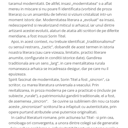
taramul modernitatii. De altfel, insasi „modernitatea” s-a aflat
mereu in miscare si nu poare fi identificata (vorbind de proza
literara) cu un ansamblu de tehnici si viziuni cristalizat intr-un
moment istoric dar. Modernitatea literara a „evoluat” ea insasi,
redescoperind si revalorizand miticul si arhaicul, iar unul dintre
artizanii acestei evolutii, alaturi de atatia alti scriitori de pe diferite
meridiane, a fost insusi Sorin Titel.
Apoi, in acest context, nu trebuie identificat „traditionalismul”
cu sensul restrans, „tactic”, dobandit de acest termen in istoria
noastra literara (sau care vizeaza, limitativ, practici literare
anumite, configurate in conditii istorice date). Gandirea
traditionala are un sens „larg”, in care mentalitatea rurala
romaneasca arhaica se incadreaza desigur, dar pe care nu il
epuizeaza.
Spirit fascinat de modernitate, Sorin Titel a fost „sincron", ca
scriitor, cu marea literatura universala a veacului. Prin
revitalizarea, in proza moderna pe care a practicat-o (inclusiv pe
subiecte „rurale”), a patrimoniului gandirii traditionale, el a fost,
de asemenea „sincron”. Se cuvine sa subliniem din nou ca toate
aceste „sincronizari” scriitorul le-a infaptuit cu autenticitate, prin
opere purtand atributele unei puternice originalitati.
In cadrul literaturii romane, prin actiunea lui Titel - si prin cea,
omoloaga ori convergenta, a unora dintre colegii sai de generatie