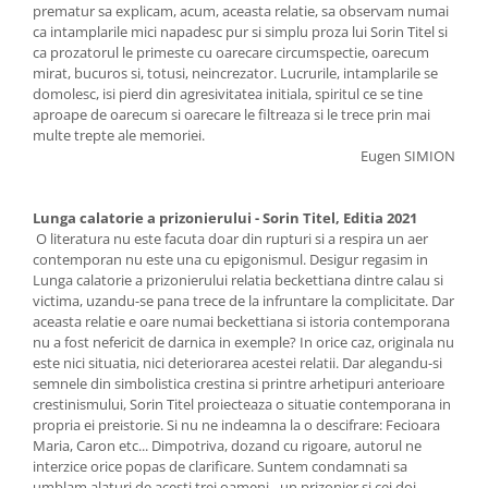
prematur sa explicam, acum, aceasta relatie, sa observam numai
ca intamplarile mici napadesc pur si simplu proza lui Sorin Titel si
ca prozatorul le primeste cu oarecare circumspectie, oarecum
mirat, bucuros si, totusi, neincrezator. Lucrurile, intamplarile se
domolesc, isi pierd din agresivitatea initiala, spiritul ce se tine
aproape de oarecum si oarecare le filtreaza si le trece prin mai
multe trepte ale memoriei.
Eugen SIMION
Lunga calatorie a prizonierului - Sorin Titel, Editia 2021
O literatura nu este facuta doar din rupturi si a respira un aer
contemporan nu este una cu epigonismul. Desigur regasim in
Lunga calatorie a prizonierului relatia beckettiana dintre calau si
victima, uzandu-se pana trece de la infruntare la complicitate. Dar
aceasta relatie e oare numai beckettiana si istoria contemporana
nu a fost nefericit de darnica in exemple? In orice caz, originala nu
este nici situatia, nici deteriorarea acestei relatii. Dar alegandu-si
semnele din simbolistica crestina si printre arhetipuri anterioare
crestinismului, Sorin Titel proiecteaza o situatie contemporana in
propria ei preistorie. Si nu ne indeamna la o descifrare: Fecioara
Maria, Caron etc... Dimpotriva, dozand cu rigoare, autorul ne
interzice orice popas de clarificare. Suntem condamnati sa
umblam alaturi de acesti trei oameni - un prizonier si cei doi