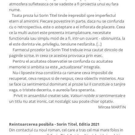
atmosfera sufleteasca ce se vadeste a fi proiectia unui eu fara
nume.
Toata proza lui Sorin Titel tinde irepresibil spre imperfectul
etern al amintirii. Fiecare povestire in parte, daca nu se confunda
cu o retrospectiva, este o asteptare a ei infiorata de placere. Ceea
ce la multi autori este prezenta intamplatoare, necesitate
functionala sau simplu mod de a fi, intr-un cuvant - obisnuinta, la
el este dorinta vie, privilegiu, tensiune nesfarsita. [...]
Farmecul prozelor lui Sorin Titel trebuie insa cautat dincolo de
paginile scrise, in ceea ce acestea provoaca prin esec.
Pentru el acuitatea observatiei se confunda cu acuitatea
memoriei si ambitia sa este „actualizarea” integrala.
Nu-i lipseste insa constiinta ca ramane ceva imposibil de
recuperat, ceva nespus si de nespus, ceva obiectiv misterios. Asa
se face ca sentimentul dominant al prozei lui il constituie o tanjire
vaga, o tristete decenta, o aureola fara speranta.
Privit in ansamblul creatiei sale,
Valsuri nobile si sentimentale
e
un titlu nu atat ironic, cat nostalgic sau poate chiar optativ.
Mircea MARTIN
Reintoarcerea posibila - Sorin Titel, Editia 2021
Din contactul cu noul roman, cel care a tras cel mai mare folos in