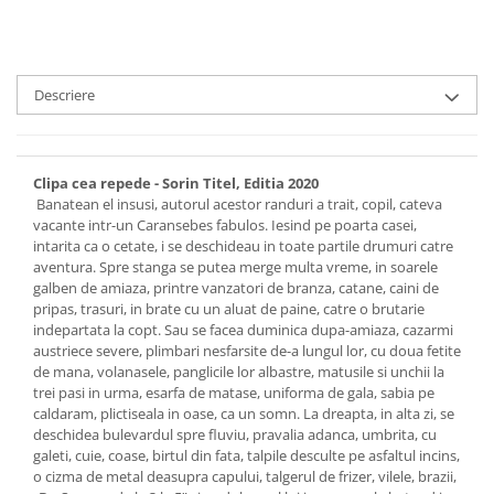
Descriere
Clipa cea repede - Sorin Titel, Editia 2020
Banatean el insusi, autorul acestor randuri a trait, copil, cateva
vacante intr-un Caransebes fabulos. Iesind pe poarta casei,
intarita ca o cetate, i se deschideau in toate partile drumuri catre
aventura. Spre stanga se putea merge multa vreme, in soarele
galben de amiaza, printre vanzatori de branza, catane, caini de
pripas, trasuri, in brate cu un aluat de paine, catre o brutarie
indepartata la copt. Sau se facea duminica dupa-amiaza, cazarmi
austriece severe, plimbari nesfarsite de-a lungul lor, cu doua fetite
de mana, volanasele, panglicile lor albastre, matusile si unchii la
trei pasi in urma, esarfa de matase, uniforma de gala, sabia pe
caldaram, plictiseala in oase, ca un somn. La dreapta, in alta zi, se
deschidea bulevardul spre fluviu, pravalia adanca, umbrita, cu
galeti, cuie, coase, birtul din fata, talpile desculte pe asfaltul incins,
o cizma de metal deasupra capului, talgerul de frizer, vilele, brazii,