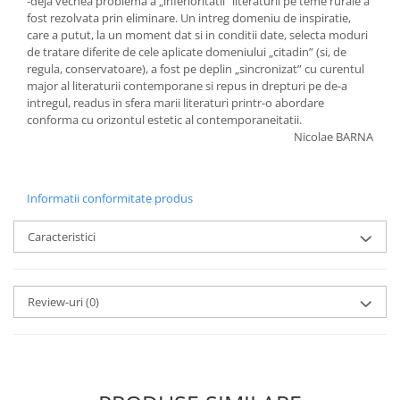
-deja vechea problema a „inferioritatii” literaturii pe teme rurale a
fost rezolvata prin eliminare. Un intreg domeniu de inspiratie,
care a putut, la un moment dat si in conditii date, selecta moduri
de tratare diferite de cele aplicate domeniului „citadin” (si, de
regula, conservatoare), a fost pe deplin „sincronizat” cu curentul
major al literaturii contemporane si repus in drepturi pe de-a
intregul, readus in sfera marii literaturi printr-o abordare
conforma cu orizontul estetic al contemporaneitatii.
Nicolae BARNA
Informatii conformitate produs
Caracteristici
Review-uri
(0)