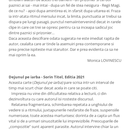
paznici ai sai - mai intai - dupa un fel de stea nesigura - Regii Magi,
de ce nu? - apoi dupa amintirea ei, in sfarsit dupa uitarea ei. Fraza
ia intr-atata ritmul mersului incat, la limita, punctuatia ar trebui sa
dispara pe lungi pasagii, punctul nemaiintervenind decat in rarele
clipe in care cei trei se opresc pentru ca sa inceapa sadicul joc
dintre paznici si prizonier…
Daca aceasta descifrare odata sugerata ne este imediat rapita de
autor, cealalta care ar tinde la asemuiri prea contemporane si
prea precise ispiteste mai staruitor. Dar e prea evidenta ca sa ne
mai oprim la ea.
Monica LOVINESCU
Dejunul pe iarba - Sorin Titel, Editia 2021
Aceasta carte (
Dejunul pe iarba)
pare scrisa intr-un interval de
timp mai scurt chiar decat acela in care se poate citi.
Impresia nu vine din dificultatea relativa a lecturii, ci din
dezinvoltura cu care autorul isi rosteste discursul.
Relatarea fragmentara, schimbarea repetata a unghiului de
vedere si a ritmului, juxtapunerile nesfarsite de fraze, suspensiile
numeroase, toate acestea marturisesc dorinta de a capta un flux
vital si de a urmari sinuozitatile lui imprevizibile. Preocuparile de
„compozitie” sunt aparent parasite. Autorul intervine chiar la un