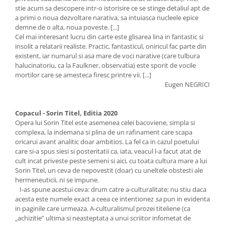
stie acum sa descopere intr-o istorisire ce se stinge detaliul apt de
a primi o noua dezvoltare narativa, sa intuiasca nucleele epice
demne de o alta, noua poveste. [...]
Cel mai interesant lucru din carte este glisarea lina in fantastic si
insolit a relatarii realiste. Practic, fantasticul, oniricul fac parte din
existent, iar numarul si asa mare de voci narative (care tulbura
halucinatoriu, ca la Faulkner, observatia) este sporit de vocile
mortilor care se amesteca firesc printre vii. [...]
Eugen NEGRICI
Copacul - Sorin Titel, Editia 2020
Opera lui Sorin Titel este asemenea celei bacoviene, simpla si
complexa, la indemana si plina de un rafinament care scapa
oricarui avant analitic doar ambitios. La fel ca in cazul poetului
care si-a spus siesi si posteritatii ca, iata, veacul l-a facut atat de
cult incat priveste peste semeni si aici, cu toata cultura mare a lui
Sorin Titel, un ceva de nepovestit (doar) cu uneltele obstesti ale
hermeneuticii, ni se impune.
I-as spune acestui ceva: drum catre a-culturalitate; nu stiu daca
acesta este numele exact a ceea ce intentionez
sa
pun in evidenta
in paginile care urmeaza. A-culturalismul prozei titeliene (ca
„achizitie” ultima si neasteptata a unui scriitor infometat de