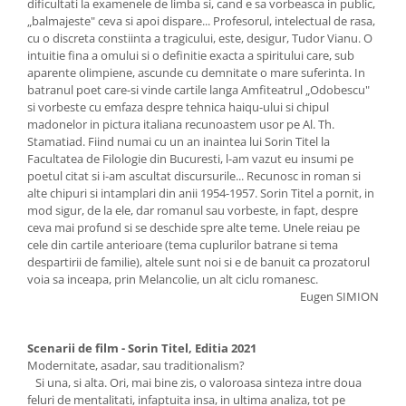
dificultati la examenele de limba si, cand e sa vorbeasca in public,
„balmajeste" ceva si apoi dispare... Profesorul, intelectual de rasa,
cu o discreta constiinta a tragicului, este, desigur, Tudor Vianu. O
intuitie fina a omului si o definitie exacta a spiritului care, sub
aparente olimpiene, ascunde cu demnitate o mare suferinta. In
batranul poet care-si vinde cartile langa Amfiteatrul „Odobescu"
si vorbeste cu emfaza despre tehnica haiqu-ului si chipul
madonelor in pictura italiana recunoastem usor pe Al. Th.
Stamatiad. Fiind numai cu un an inaintea lui Sorin Titel la
Facultatea de Filologie din Bucuresti, l-am vazut eu insumi pe
poetul citat si i-am ascultat discursurile... Recunosc in roman si
alte chipuri si intamplari din anii 1954-1957. Sorin Titel a pornit, in
mod sigur, de la ele, dar romanul sau vorbeste, in fapt, despre
ceva mai profund si se deschide spre alte teme. Unele reiau pe
cele din cartile anterioare (tema cuplurilor batrane si tema
despartirii de familie), altele sunt noi si e de banuit ca prozatorul
voia sa inceapa, prin Melancolie, un alt ciclu romanesc.
Eugen SIMION
Scenarii de film - Sorin Titel, Editia 2021
Modernitate, asadar, sau traditionalism?
Si una, si alta. Ori, mai bine zis, o valoroasa sinteza intre doua
feluri de mentalitati, infaptuita insa, in ultima analiza, tot pe