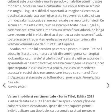
cultura) este unul dintre marile paradoxuri ale literaturii noastre
moderne. Modul in care a-culturatia i s-a impus trebuie scrutat
din unghiul ingust si dificil al raportarii la imaginarul creator, la
destinul acestuia, asa cum ni se arata in devenirea scrisului sau
prin dezvaluiri succesive si mereu reluate ale resorturilor vietii. Ce
si cum anume este viata, cum se intampla toate de-a lungul ei,
care este acel ceva care ii imprumuta semnificatii adanci, pe langa
care trecem orbi in viata de zi cu zi pentru ca este nesemnificativ,
toate aceste intrebari-teme-obsesive sunt prezente inca din
vremea volumului de debut intitulat Copacul.
Asadar, redutabilul paradox pe care s-a priceput Sorin Titel sa-l
aduca in literatura romana s-a ivit din convingerea sa, treptat
dobandita, ca „marele” si „definitivul” sens al vietii se ascunde in
aparentele ei nesemnificative; aceasta convingere l-a impins incet
spre treptata a-culturalizare a prozei, asa cum se manifesta
aceasta in vastul ciclu romanesc care incepe cu romanul
Tara
indepartata
si sfarseste cu tulburatorul poem epic
Femeie, iata
Fiul Tau.
Daniel VIGHI
Valsuri nobile si sentimentale - Sorin Titel, Editia 2021
Cartea de fata e o suita libera de fise epice - notatii pline de
culoare si forta evocatoare, lipsite de preocuparea pentru
individualizare sau tipologie, cu personaje-pretext pentru o