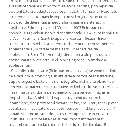
proza noastra pare a fi Sorin Titel. Spirit cultivat, lucid si ambitios,
el a luat ce trebuie dintr-o formula epica pandita, prin repetitie,
de sterilitate si a adaptat ceea ce a invatat la temele lui. Rezultatul
este remarcabil. Romanele impun un stil original si un univers
epic usor de diferentiat in geografia imaginara a literaturii
postbelice. Primele povestiri (Copacul, 1963 Reintoarcerea
posibila, 1966; Valsuri nobile si sentimentale, 1967) sunt in spiritul
lui Alain Fournier si Saint-Exupéry: proza cu inflexiuni lirice,
concentrata si simbolica. O tema razbate prin ele: descoperirea
adolescentei si, in cartile de mai tarziu, despartirea de
adolescenta. Sorin Titel vede si judeca lumea din perspectiva
acestei varste. Viata este, la el, o prelungire sau o tradare a
adolescentei. [...]
Chiar din a doua carte (Reintoarcerea posibila) se vede tendinta
de a renunta la cronologia liniara si de a introduce in naratiune,
dupa o sugestie luata din cinematografie, mai multe planuri de
perceptie si mai multe voci narative. In limbajul lui Sorin Titel asta
inseamna ca gandurile personajelor o „iau oarecum razna” in
timp si spatiu. „Amintirile il napadira, venind oarecum la
intamplare”, zice prozatorul despre Stefan, eroul sau, tanar pictor
dat afara din facultate, observator oarecum indiferent al vietii. A
napadi si oarecum sunt doua cuvinte importante in proza lui
Sorin Titel. El le foloseste des si, mai important decat atat,
cuvintele traduc o relatie dintre text si lucrurile din afara. E