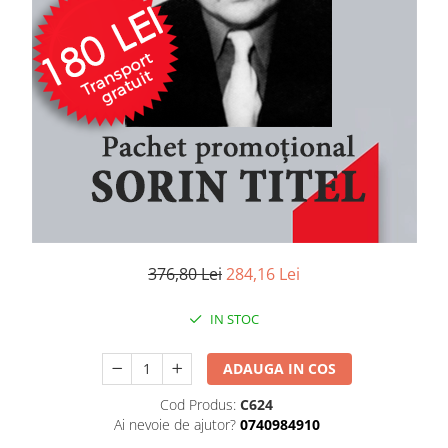
Literatura
Clasica
Contemporana
Moderna
Romana
Universala
Universala
Non-fictiune
Calatorii
Memorii
376,80 Lei
284,16 Lei
Publicistica / Reportaje / Interviuri
Stiinte umaniste
IN STOC
Istorie
Sociologie si filozofie
ADAUGA IN COS
Cod Produs:
C624
Ai nevoie de ajutor?
0740984910