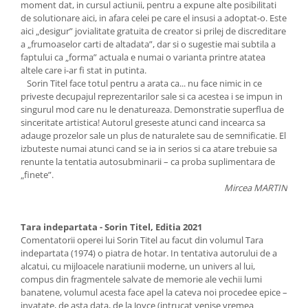
moment dat, in cursul actiunii, pentru a expune alte posibilitati
de solutionare aici, in afara celei pe care el insusi a adoptat-o. Este
aici „desigur” jovialitate gratuita de creator si prilej de discreditare
a „frumoaselor carti de altadata”, dar si o sugestie mai subtila a
faptului ca „forma” actuala e numai o varianta printre atatea
altele care i-ar fi stat in putinta.
Sorin Titel face totul pentru a arata ca... nu face nimic in ce
priveste decupajul reprezentarilor sale si ca acestea i se impun in
singurul mod care nu le denatureaza. Demonstratie superflua de
sinceritate artistica! Autorul greseste atunci cand incearca sa
adauge prozelor sale un plus de naturalete sau de semnificatie. El
izbuteste numai atunci cand se ia in serios si ca atare trebuie sa
renunte la tentatia autosubminarii – ca proba suplimentara de
„finete”.
Mircea MARTIN
Tara indepartata - Sorin Titel, Editia 2021
Comentatorii operei lui Sorin Titel au facut din volumul Tara
indepartata (1974) o piatra de hotar. In tentativa autorului de a
alcatui, cu mijloacele naratiunii moderne, un univers al lui,
compus din fragmentele salvate de memorie ale vechii lumi
banatene, volumul acesta face apel la cateva noi procedee epice –
invatate, de asta data, de la Joyce (intrucat venise vremea