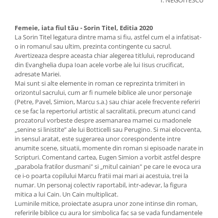
I. NEGOITESCU
Femeie, iata fiul tău - Sorin Titel, Editia 2020
La Sorin Titel legatura dintre mama si fiu, astfel cum el a infatisat-
o in romanul sau ultim, prezinta contingente cu sacrul.
Avertizeaza despre aceasta chiar alegerea titlului, reproducand
din Evanghelia dupa Ioan acele vorbe ale lui Iisus crucificat,
adresate Mariei.
Mai sunt si alte elemente in roman ce reprezinta trimiteri in
orizontul sacrului, cum ar fi numele biblice ale unor personaje
(Petre, Pavel, Simion, Marcu s.a.) sau chiar acele frecvente referiri
ce se fac la repertoriul artistic al sacralitatii, precum atunci cand
prozatorul vorbeste despre asemanarea mamei cu madonele
„senine si linistite” ale lui Botticelli sau Perugino. Si mai elocventa,
in sensul aratat, este sugerarea unor corespondente intre
anumite scene, situatii, momente din roman si episoade narate in
Scripturi. Comentand cartea, Eugen Simion a vorbit astfel despre
„parabola fratilor dusmani" si „mitul cainian" pe care Ie evoca ura
ce i-o poarta copilului Marcu fratii mai mari ai acestuia, trei la
numar. Un personaj colectiv raportabil, intr-adevar, la figura
mitica a lui Cain. Un Cain multiplicat.
Luminile mitice, proiectate asupra unor zone intinse din roman,
referirile biblice cu aura lor simbolica fac sa se vada fundamentele