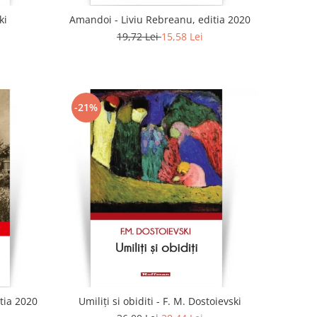
ki
Amandoi - Liviu Rebreanu, editia 2020
19,72 Lei
15,58 Lei
-21%
tia 2020
Umiliți si obiditi - F. M. Dostoievski