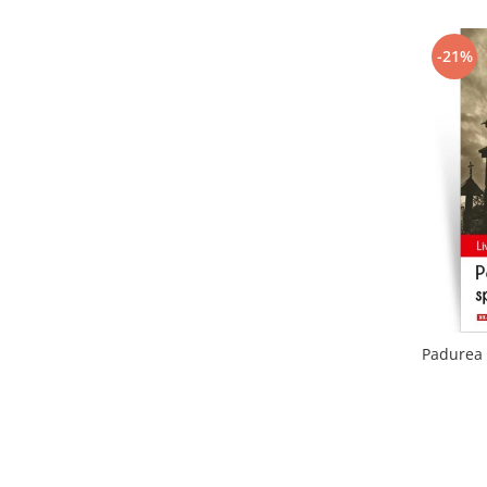
-21%
Padurea 