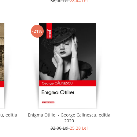
36,00 Lei
28,44 Lei
-21%
u, editia
Enigma Otiliei - George Calinescu, editia
2020
32,00 Lei
25,28 Lei