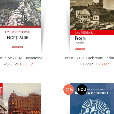
ti albe - F. M. Dostoievski
Prostii - Liviu Rebreanu, edit
24,00 Lei
18,00 Lei
19,72 Lei
15,58 Lei
-21%
NOU