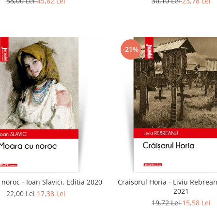
58,00 Lei
45,82 Lei
30,10 Lei
23,78 Lei
-21%
noroc - Ioan Slavici, Editia 2020
Craisorul Horia - Liviu Rebrean
2021
22,00 Lei
17,38 Lei
19,72 Lei
15,58 Lei