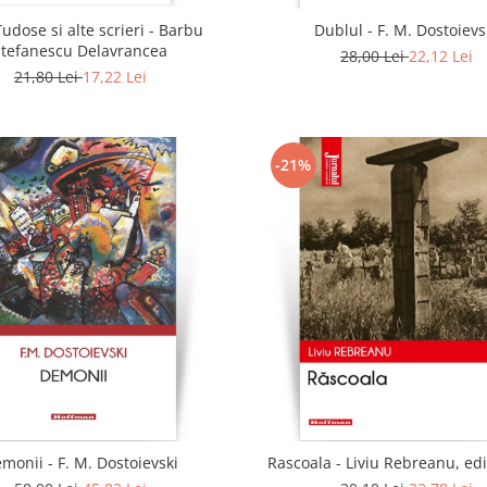
udose si alte scrieri - Barbu
Dublul - F. M. Dostoievs
Stefanescu Delavrancea
28,00 Lei
22,12 Lei
21,80 Lei
17,22 Lei
-21%
monii - F. M. Dostoievski
Rascoala - Liviu Rebreanu, edi