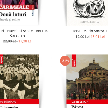
uri - Nuvele si schite - Ion Luca
Iona - Marin Sorescu
Caragiale
19,00 Lei
15,01 Lei
22,00 Lei
17,38 Lei
-21%