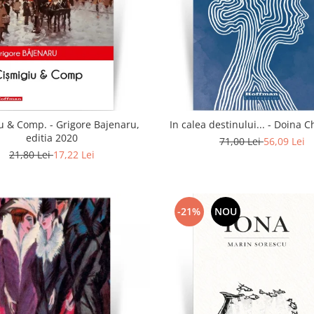
u & Comp. - Grigore Bajenaru,
In calea destinului..
editia 2020
71,00 Lei
56,09 Lei
21,80 Lei
17,22 Lei
-21%
NOU