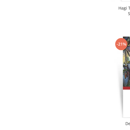
Hagi T
-21%
De