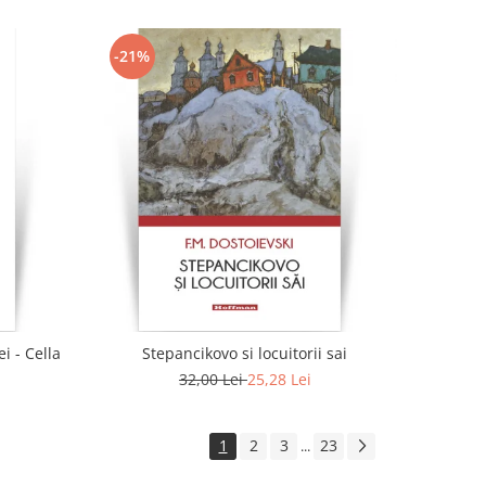
-21%
i - Cella
Stepancikovo si locuitorii sai
32,00 Lei
25,28 Lei
1
2
3
23
...