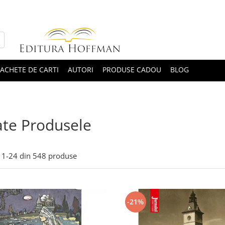
ACHETE DE CARTI
AUTORI
PRODUSE CADOU
BLOG
te Produsele
1-
24
din
548
produse
-21%