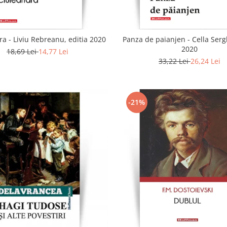
a - Liviu Rebreanu, editia 2020
Panza de paianjen - Cella Sergh
2020
18,69 Lei
14,77 Lei
33,22 Lei
26,24 Lei
-21%