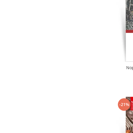
Literatura
Clasica
Contemporana
Moderna
Romana
Universala
Universala
Non-fictiune
Nop
Calatorii
Memorii
Publicistica / Reportaje / Interviuri
Stiinte umaniste
Istorie
-21%
Sociologie si filozofie