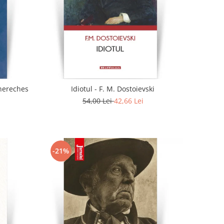
. - Doina Chereches
Idiotul - F. M. Dostoievski
54,00 Lei
42,66 Lei
-21%