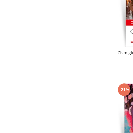
Cismigi
-21%