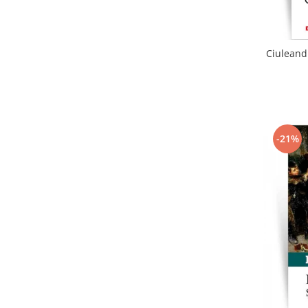
Ciuleandr
-21%