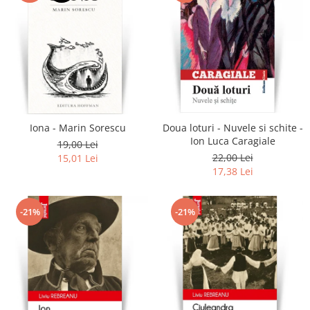
Iona - Marin Sorescu
Doua loturi - Nuvele si schite -
Ion Luca Caragiale
19,00 Lei
22,00 Lei
15,01 Lei
17,38 Lei
-21%
-21%