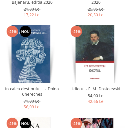
Bajenaru, editia 2020
2020
21,80 Lei
25,95 Lei
17,22 Lei
20,50 Lei
-21%
NOU
-21%
In calea destinului... - Doina
Idiotul - F. M. Dostoievski
Chereches
54,00 Lei
71,00 Lei
42,66 Lei
56,09 Lei
-21%
NOU
-21%