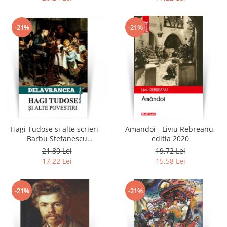
-21%
-21%
Hagi Tudose si alte scrieri -
Amandoi - Liviu Rebreanu,
Barbu Stefanescu
editia 2020
Delavrancea
21,80 Lei
19,72 Lei
17,22 Lei
15,58 Lei
-21%
-21%