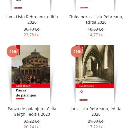
Ion - Liviu Rebreanu, editia
Ciuleandra - Liviu Rebreanu,
2020
editia 2020
30,10 Lei
18,69 Lei
23,78 Lei
14,77 Lei
-21%
-21%
Panza de paianjen - Cella
Jar - Liviu Rebreanu, editia
Serghi, editia 2020
2020
33,22 Lei
21,80 Lei
26,24 Lei
17,22 Lei