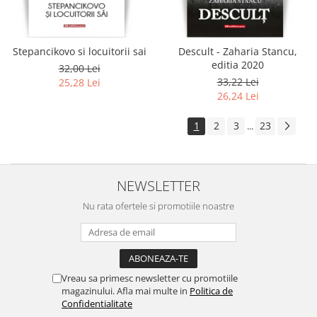
Stepancikovo si locuitorii sai
Descult - Zaharia Stancu,
editia 2020
32,00 Lei
33,22 Lei
25,28 Lei
26,24 Lei
1
2
3
23
...
NEWSLETTER
Nu rata ofertele si promotiile noastre
Vreau sa primesc newsletter cu promotiile
magazinului. Afla mai multe in
Politica de
Confidentialitate