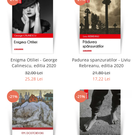
Enigma Otiliei - George
Padurea spanzuratilor - Liviu
Calinescu, editia 2020
Rebreanu, editia 2020
32,00 Lei
21,80 Lei
25,28 Lei
17,22 Lei
-21%
-21%