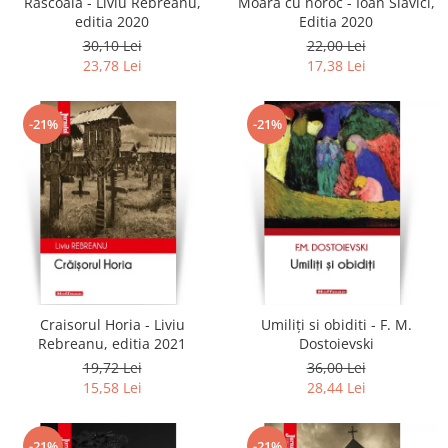
Rascoala - Liviu Rebreanu,
Moara cu noroc - Ioan Slavici,
editia 2020
Editia 2020
30,10 Lei
22,00 Lei
23,78 Lei
17,38 Lei
-21%
-21%
Craisorul Horia - Liviu
Umiliți si obiditi - F. M.
Rebreanu, editia 2021
Dostoievski
19,72 Lei
36,00 Lei
15,58 Lei
28,44 Lei
-21%
-21%