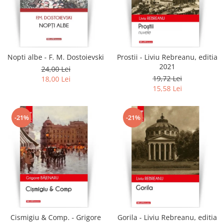
Literatura
Clasica
Contemporana
Moderna
Nopti albe - F. M. Dostoievski
Prostii - Liviu Rebreanu, editia
Romana
2021
24,00 Lei
Universala
19,72 Lei
18,00 Lei
Universala
15,58 Lei
Non-fictiune
Calatorii
-21%
-21%
Memorii
Publicistica / Reportaje / Interviuri
Stiinte umaniste
Istorie
Sociologie si filozofie
Cismigiu & Comp. - Grigore
Gorila - Liviu Rebreanu, editia