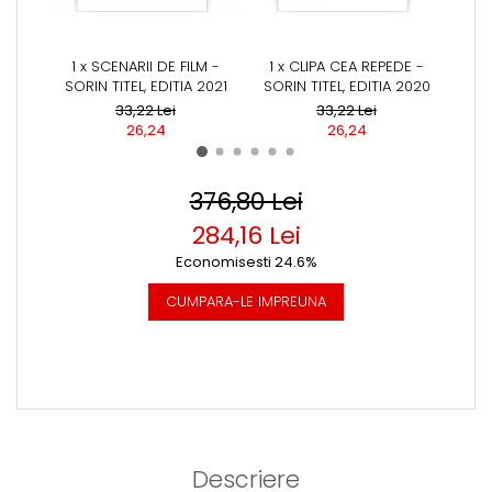
1 x SCENARII DE FILM -
1 x CLIPA CEA REPEDE -
1 x N
SORIN TITEL, EDITIA 2021
SORIN TITEL, EDITIA 2020
SORI
33,22 Lei
33,22 Lei
26,24
26,24
376,80 Lei
284,16 Lei
Economisesti 24.6%
CUMPARA-LE IMPREUNA
Descriere