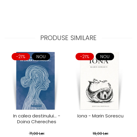
PRODUSE SIMILARE
-21%
NOU
-21%
NOU
In calea destinului... -
Iona - Marin Sorescu
Doina Chereches
71,00 Lei
19,00 Lei