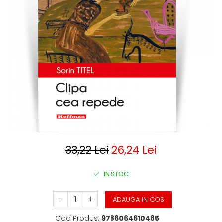
Clasica
Contemporana
Moderna
Romana
Universala
Universala
Non-fictiune
Calatorii
Memorii
Publicistica / Reportaje / Interviuri
Stiinte umaniste
Istorie
33,22 Lei
26,24 Lei
Sociologie si filozofie
IN STOC
ADAUGA IN COS
Cod Produs:
9786064610485