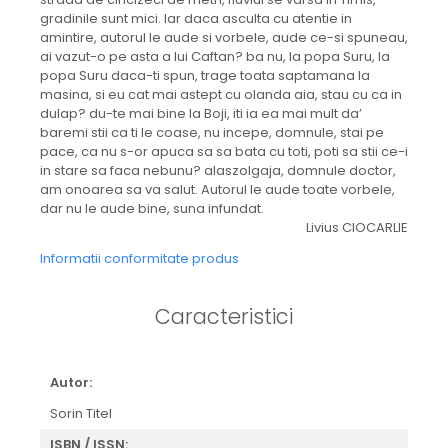
gradinile sunt mici. Iar daca asculta cu atentie in
amintire, autorul le aude si vorbele, aude ce-si spuneau,
ai vazut-o pe asta a lui Caftan? ba nu, la popa Suru, la
popa Suru daca-ti spun, trage toata saptamana la
masina, si eu cat mai astept cu olanda aia, stau cu ca in
dulap? du-te mai bine la Boji, iti ia ea mai mult da’
baremi stii ca ti le coase, nu incepe, domnule, stai pe
pace, ca nu s-or apuca sa sa bata cu toti, poti sa stii ce-i
in stare sa faca nebunu? alaszolgaja, domnule doctor,
am onoarea sa va salut. Autorul le aude toate vorbele,
dar nu le aude bine, suna infundat.
Livius CIOCARLIE
Informatii conformitate produs
Caracteristici
Autor:
Sorin Titel
ISBN / ISSN: