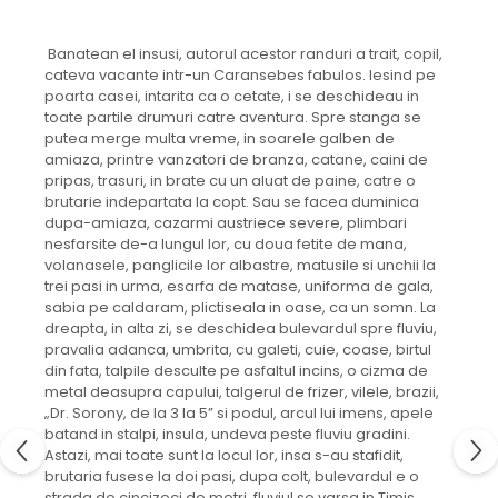
Banatean el insusi, autorul acestor randuri a trait, copil,
cateva vacante intr-un Caransebes fabulos. Iesind pe
poarta casei, intarita ca o cetate, i se deschideau in
toate partile drumuri catre aventura. Spre stanga se
putea merge multa vreme, in soarele galben de
amiaza, printre vanzatori de branza, catane, caini de
pripas, trasuri, in brate cu un aluat de paine, catre o
brutarie indepartata la copt. Sau se facea duminica
dupa-amiaza, cazarmi austriece severe, plimbari
nesfarsite de-a lungul lor, cu doua fetite de mana,
volanasele, panglicile lor albastre, matusile si unchii la
trei pasi in urma, esarfa de matase, uniforma de gala,
sabia pe caldaram, plictiseala in oase, ca un somn. La
dreapta, in alta zi, se deschidea bulevardul spre fluviu,
pravalia adanca, umbrita, cu galeti, cuie, coase, birtul
din fata, talpile desculte pe asfaltul incins, o cizma de
metal deasupra capului, talgerul de frizer, vilele, brazii,
„Dr. Sorony, de la 3 la 5” si podul, arcul lui imens, apele
batand in stalpi, insula, undeva peste fluviu gradini.
Astazi, mai toate sunt la locul lor, insa s-au stafidit,
brutaria fusese la doi pasi, dupa colt, bulevardul e o
strada de cincizeci de metri, fluviul se varsa in Timis,