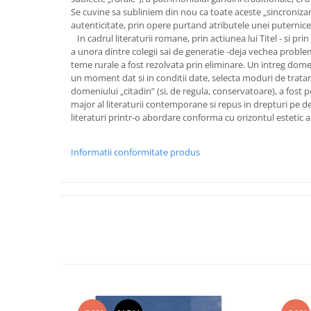
Se cuvine sa subliniem din nou ca toate aceste „sincronizari”
autenticitate, prin opere purtand atributele unei puternice o
In cadrul literaturii romane, prin actiunea lui Titel - si pr
a unora dintre colegii sai de generatie -deja vechea problema 
teme rurale a fost rezolvata prin eliminare. Un intreg domen
un moment dat si in conditii date, selecta moduri de tratare
domeniului „citadin” (si, de regula, conservatoare), a fost 
major al literaturii contemporane si repus in drepturi pe de
literaturi printr-o abordare conforma cu orizontul estetic 
Informatii conformitate produs