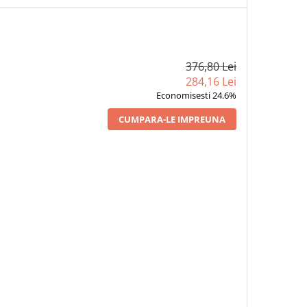
376,80 Lei
284,16 Lei
Economisesti 24.6%
CUMPARA-LE IMPREUNA
ASAREA ȘI UMBRA -
1 x FEMEIE, IATA FIUL TĂU -
1 x TARA INDEPARTA
TITEL, EDITIA 2020
SORIN TITEL, EDITIA 2020
SORIN TITEL, EDITIA
33,22 Lei
33,22 Lei
30,10 Lei
26,24
26,24
23,78