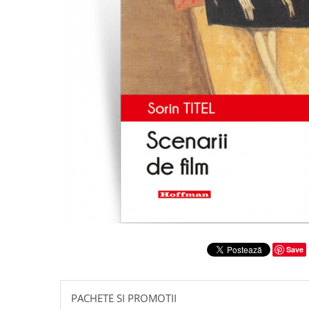
Literatura
Clasica
Contemporana
Moderna
Romana
Universala
Universala
Non-fictiune
Calatorii
Memorii
Publicistica / Reportaje / Interviuri
Stiinte umaniste
Istorie
Save
Sociologie si filozofie
PACHETE SI PROMOTII