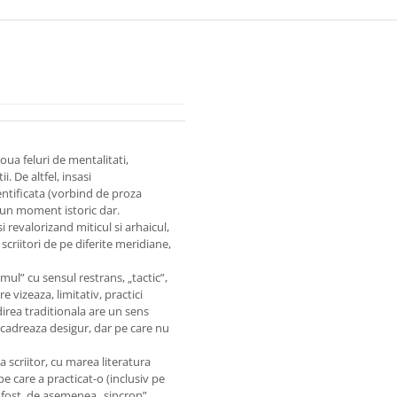
doua feluri de mentalitati,
. De altfel, insasi
entificata (vorbind de proza
tr-un moment istoric dar.
 revalorizand miticul si arhaicul,
i scriitori de pe diferite meridiane,
mul” cu sensul restrans, „tactic”,
 vizeaza, limitativ, practici
direa traditionala are un sens
ncadreaza desigur, dar pe care nu
a scriitor, cu marea literatura
e care a practicat-o (inclusiv pe
l a fost, de asemenea „sincron”.