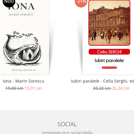
NOU
-21%
Iona - Marin Sorescu
Iubiri paralele - Cella Serghi, e
19,00 Lei
15,01 Lei
33,22 Lei
26,24 Lei
SOCIAL
Urmareste-ne in social media