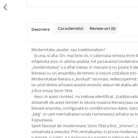
Caracteristici
Review-uri
(0)
Descriere
Modernitate, asadar, sau traditionalism?
Si una, si alta. Ori, mai bine zis, o valoroasa sinteza intre 
infaptuita insa, in ultima analiza, tot pe taramul modernitatii
„modernitatea” s-a aflat mereu in miscare si nu poare fi id
literara) cu un ansamblu de tehnici si viziuni cristalizat in
Modernitatea literara a „evoluat” ea insasi, redescoperind si
iar unul dintre artizanii acestei evolutii, alaturi de atatia alt
a fost insusi Sorin Titel.
Apoi, in acest context, nu trebuie identificat „traditionalis
dobandit de acest termen in istoria noastra literara (sau care
literare anumite, configurate in conditii istorice date). Gan
„larg”, in care mentalitatea rurala romaneasca arhaica se i
il epuizeaza.
Spirit fascinat de modernitate, Sorin Titel a fost „sincron", c
universala a veacului. Prin revitalizarea, in proza moderna p
subiecte „rurale”), a patrimoniului gandirii traditionale, e