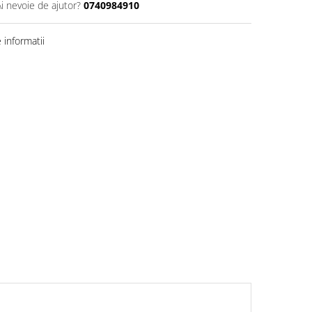
Ai nevoie de ajutor?
0740984910
informatii