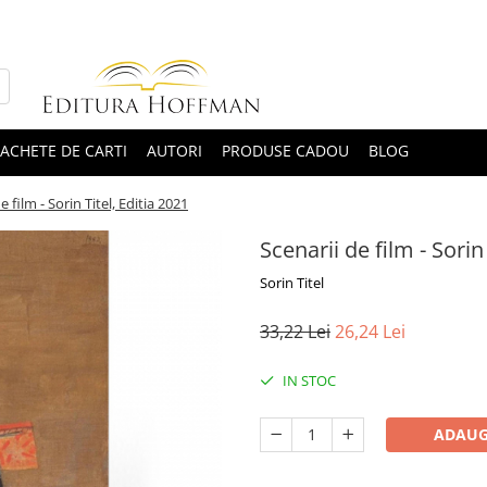
ACHETE DE CARTI
AUTORI
PRODUSE CADOU
BLOG
e film - Sorin Titel, Editia 2021
Scenarii de film - Sorin
Sorin Titel
33,22 Lei
26,24 Lei
IN STOC
ADAUG