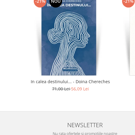
-21%
NOU
-21%
In calea destinului... - Doina Chereches
71,00 Lei
56,09 Lei
NEWSLETTER
Nu rata ofertele si promotiile noastre