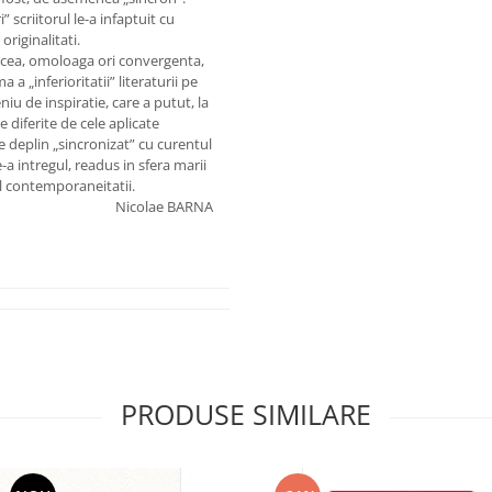
 scriitorul le-a infaptuit cu
riginalitati.
in cea, omoloaga ori convergenta,
a „inferioritatii” literaturii pe
iu de inspiratie, care a putut, la
 diferite de cele aplicate
pe deplin „sincronizat” cu curentul
-a intregul, readus in sfera marii
al contemporaneitatii.
Nicolae BARNA
PRODUSE SIMILARE