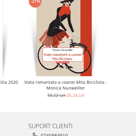
-21%
-21%
ditia 2020
Viata romantata a coanei Mita Biciclista -
Aceasta du
Monica Nunweiller
33,22 Lei
26,24 Lei
SUPORT CLIENTI
0740984910