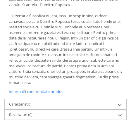
ziarului Scanteia - Dumitru Popescu…
…Dizertatia filosofica nu era, insa, un scop in sine, ci doar
canavaua pe care Dumitru Popescu tesea cu abilitate fierele unei
realitati sociale cu luminile si cu umbrele ei. Noutatea unei
asemenea prezente gazetaresti era coplesitoare. Pentru prima
data de la instaurarea noului regim, intr-un ziar oficial (si inca ce
ziar!) se tipareau nu platitudini si texte fade, nu indicatii
„pretioase”, nu directive care „trasau linia partidului” intr-un
amalgam de cuvinte cu sensuri initiale stalcite, distorsionate, ci
reflectii lucide, dezbateri vii de idei asupra unor subiecte care nu
mai aveau coloratura de partid. Pentru prima data in acei ani
cititorul traia senzatia unei lecturi proaspete, in afara sabloanelor,
mustind de viata, care spargea gheata dogmatismului din presa
romaneasca.
Informatii conformitate produs
Caracteristici
Review-uri
(0)