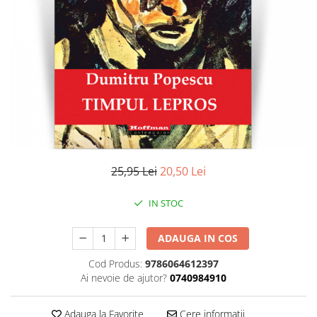
Literatura
Clasica
Contemporana
Moderna
Romana
Universala
Universala
Non-fictiune
Calatorii
25,95 Lei
20,50 Lei
Memorii
Publicistica / Reportaje / Interviuri
IN STOC
Stiinte umaniste
ADAUGA IN COS
Istorie
Sociologie si filozofie
Cod Produs:
9786064612397
Ai nevoie de ajutor?
0740984910
Adauga la Favorite
Cere informatii