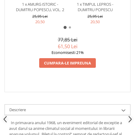
1 x AMURG ISTORIC -
1 x TIMPUL LEPROS -
1
DUMITRU POPESCU, VOL. 2
DUMITRU POPESCU
DUMI
25,95 Lei
25,95 Lei
20,50
20,50
77,85 Lei
61,50 Lei
Economisesti 21%
CUMPARA-LE IMPREUNA
Descriere
In primavara anului 1968, un eveniment editorial de exceptie a
avut darul sa anime climatul social al momentului: in librarii
aparuse volumul „Biletul la control” semnat de redactorul-sef al