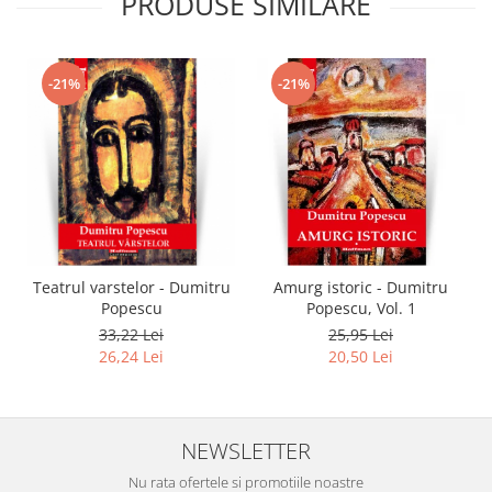
PRODUSE SIMILARE
-21%
-21%
Teatrul varstelor - Dumitru
Amurg istoric - Dumitru
Popescu
Popescu, Vol. 1
33,22 Lei
25,95 Lei
26,24 Lei
20,50 Lei
NEWSLETTER
Nu rata ofertele si promotiile noastre