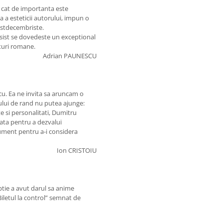
 cat de importanta este
a a esteticii autorului, impun o
postdecembriste.
usist se dovedeste un exceptional
lturi romane.
Adrian PAUNESCU
cu. Ea ne invita sa aruncam o
ului de rand nu putea ajunge:
 si personalitati, Dumitru
ata pentru a dezvalui
gument pentru a-i considera
Ion CRISTOIU
tie a avut darul sa anime
Biletul la control” semnat de