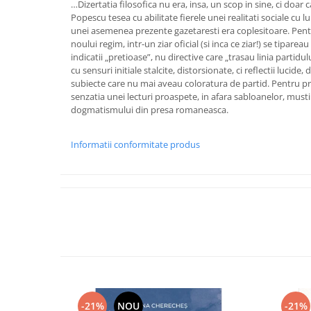
…Dizertatia filosofica nu era, insa, un scop in sine, ci doa
Popescu tesea cu abilitate fierele unei realitati sociale cu 
unei asemenea prezente gazetaresti era coplesitoare. Pent
noului regim, intr-un ziar oficial (si inca ce ziar!) se tiparea
indicatii „pretioase”, nu directive care „trasau linia partid
cu sensuri initiale stalcite, distorsionate, ci reflectii lucide
subiecte care nu mai aveau coloratura de partid. Pentru prim
senzatia unei lecturi proaspete, in afara sabloanelor, must
dogmatismului din presa romaneasca.
Informatii conformitate produs
-21%
NOU
-21%