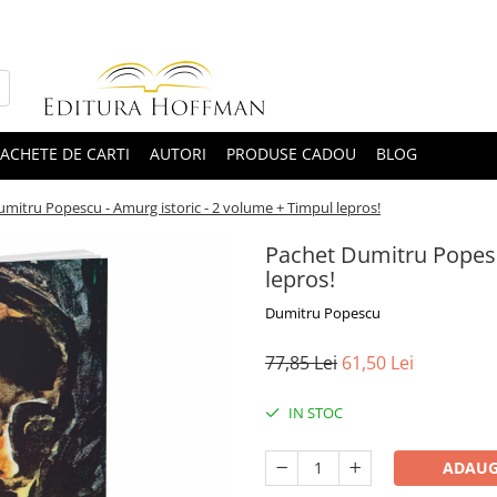
ACHETE DE CARTI
AUTORI
PRODUSE CADOU
BLOG
mitru Popescu - Amurg istoric - 2 volume + Timpul lepros!
Pachet Dumitru Popesc
lepros!
Dumitru Popescu
77,85 Lei
61,50 Lei
IN STOC
ADAUG