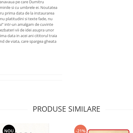
r canavaua pe care Dumitru
luminile si cu umbrele ei. Noutatea
ru prima data de la instaurarea
u nu platitudini si texte fade, nu
ului” intr-un amalgam de cuvinte
, dezbateri vii de idei asupra unor
a data in acei ani cititorul traia
ind de viata, care spargea gheata
PRODUSE SIMILARE
NOU
-21%