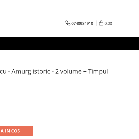
0740984910
0,00
u - Amurg istoric - 2 volume + Timpul
A IN COS