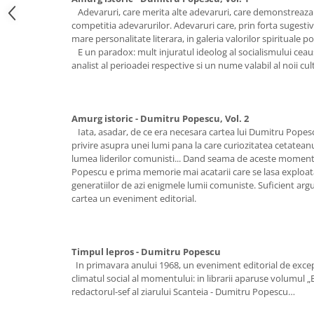
Adevaruri, care merita alte adevaruri, care demonstreaza
competitia adevarurilor. Adevaruri care, prin forta sugestiv
mare personalitate literara, in galeria valorilor spirituale 
E un paradox: mult injuratul ideolog al socialismului cea
analist al perioadei respective si un nume valabil al noii cu
Amurg istoric - Dumitru Popescu, Vol. 2
Iata, asadar, de ce era necesara cartea lui Dumitru Popes
privire asupra unei lumi pana la care curiozitatea cetatean
lumea liderilor comunisti... Dand seama de aceste momente
Popescu e prima memorie mai acatarii care se lasa exploat
generatiilor de azi enigmele lumii comuniste. Suficient ar
cartea un eveniment editorial.
Timpul lepros - Dumitru Popescu
In primavara anului 1968, un eveniment editorial de excep
climatul social al momentului: in librarii aparuse volumul „
redactorul-sef al ziarului Scanteia - Dumitru Popescu…