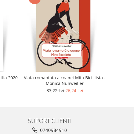
-21%
ditia 2020
Viata romantata a coanei Mita Biciclista -
Aceasta du
Monica Nunweiller
33,22 Lei
26,24 Lei
SUPORT CLIENTI
0740984910