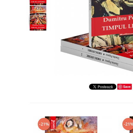
Literatura
Clasica
Contemporana
Moderna
Romana
Universala
Universala
Non-fictiune
Calatorii
Memorii
Publicistica / Reportaje / Interviuri
Save
Stiinte umaniste
Istorie
Sociologie si filozofie
-21%
-21