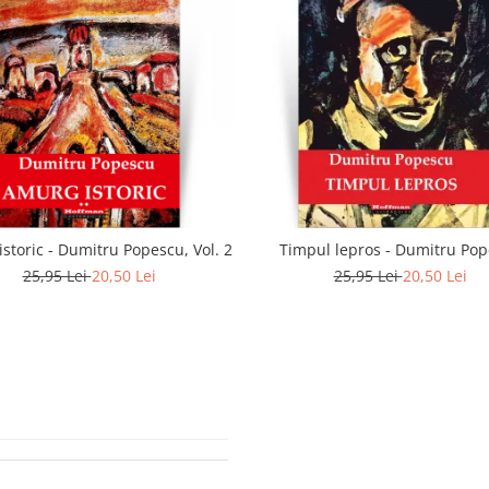
storic - Dumitru Popescu, Vol. 2
Timpul lepros - Dumitru Po
25,95 Lei
20,50 Lei
25,95 Lei
20,50 Lei