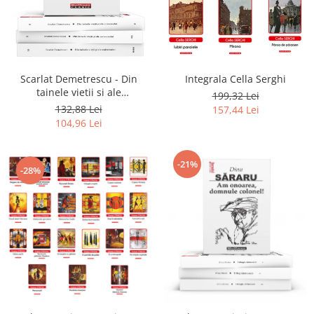
Literatura
Clasica
Contemporana
Moderna
Scarlat Demetrescu - Din
Integrala Cella Serghi
Romana
tainele vietii si ale
199,32 Lei
Universala
universului, Volumele I-III +
132,88 Lei
157,44 Lei
Viata dincolo de mormant
Universala
104,96 Lei
Non-fictiune
Calatorii
-21%
-28%
Memorii
Publicistica / Reportaje / Interviuri
Stiinte umaniste
Istorie
Sociologie si filozofie