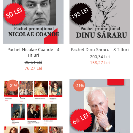
Pachet Nicolae Coande - 4
Pachet Dinu Sararu - 8 Titluri
Titluri
200,34 Lei
96,54 Lei
158,27 Lei
76,27 Lei
-21%
-21%