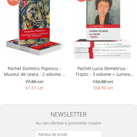
Pachet Dumitru Popescu -
Pachet Lucia Demetrius -
Muzeul de ceara - 2 volume +
Triptic - 3 volume + Lumea
Diformitatea liniilor în portret!
începe cu mine!
77,86 Lei
132,88 Lei
61,51 Lei
104,96 Lei
NEWSLETTER
Nu rata ofertele si promotiile noastre