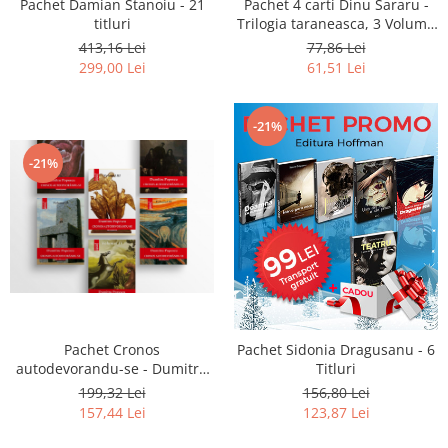
Pachet Damian Stanoiu - 21
Pachet 4 carti Dinu Sararu -
titluri
Trilogia taraneasca, 3 Volume
+ Am onoarea, domnule
413,16 Lei
77,86 Lei
colonel!
299,00 Lei
61,51 Lei
-21%
-21%
Pachet Cronos
Pachet Sidonia Dragusanu - 6
autodevorandu-se - Dumitru
Titluri
Popescu (6 volume)
199,32 Lei
156,80 Lei
157,44 Lei
123,87 Lei