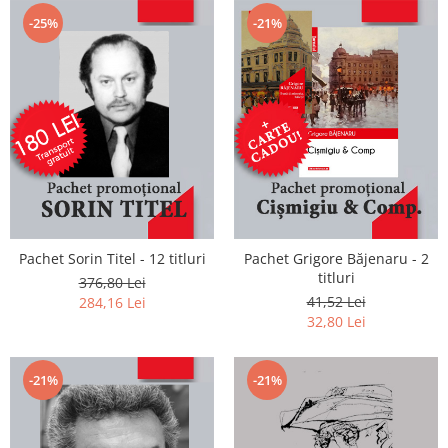
-25%
-21%
Pachet Sorin Titel - 12 titluri
Pachet Grigore Băjenaru - 2
titluri
376,80 Lei
41,52 Lei
284,16 Lei
32,80 Lei
-21%
-21%