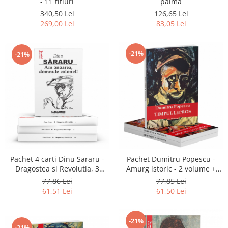
- 11 titluri
palma
340,50 Lei
126,65 Lei
269,00 Lei
83,05 Lei
-21%
-21%
Pachet 4 carti Dinu Sararu -
Pachet Dumitru Popescu -
Dragostea si Revolutia, 3
Amurg istoric - 2 volume +
Volume + Am onoarea,
Timpul lepros!
77,86 Lei
77,85 Lei
domnule colonel!
61,51 Lei
61,50 Lei
-21%
-21%