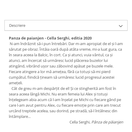
Descriere
Panza de paianjen - Cella Serghi, editia 2020
N-am îndrăznit să-i pun întrebări. Dar m-am apropiat de el şi l-am
sărutat pe obraz. Întâia oară după atâta vreme, mi-a luat gura, ca
în seara aceea la Balcic, în cort. Ca şi atunci, vuia vântul, ca şi
atunci, am încercat să urmăresc lucid plăcerea buzelor lui
atingând, vibrând uşor sau zăbovind apăsat pe buzele mele.
Fiecare atingere a lor mă ameţea, fără ca totuşi să-mi pierd
cumpătul, fiindcă ţineam să urmăresc lucid progresul acestei
ameţeli.
Cât de greu m-am despărţit de el! Şi ce stingherită am fost în
seara aceea lângă Michi. Nu eram femeia lui Alex şi totuşi
înţelegeam abia acum că l-am înşelat pe Michi cu fiecare gând pe
care l-am avut pentru Alex, cu fiecare emoţie prin care am trecut
urcând treptele acelea, sau dorind, pe stradă, să-l întâlnesc din
întâmplare...
Cella Serghi,
Pânza de păianjen