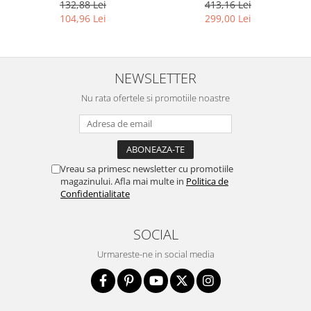
universului, Volumele I-III +
132,88 Lei
413,16 Lei
Viata dincolo de mormant
104,96 Lei
299,00 Lei
NEWSLETTER
Nu rata ofertele si promotiile noastre
Vreau sa primesc newsletter cu promotiile
magazinului. Afla mai multe in
Politica de
Confidentialitate
SOCIAL
Urmareste-ne in social media