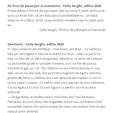
Pe firul de paianjen al memoriei - Cella Serghi, editia 2020
Poate părea o formă de narcisism, dar eu mi-aş fi dorit să fiu şi să
scriu ca Anais Nin, să am educaţia şi posibilităţile ei... Iar dacă
viaţa nu m-a făcut să fiu ca ea, ei bine, modelul meu în viaţă sunt
eu.
Cella Serghi,
Pe firul de păianjen al memoriei
Gentiane - Cella Serghi, editia 2020
In clipa aceea m-am intrebat – mai exact, am stiut – ca Sabina e
fata pe care Agata o vazuse la bratul lui Cirus: „suie, cu parul ca
inul, cu fata de un alb transparent, albastrui, ca sticla de Lalique,
cu picioarele goale in sandale romane, cu o rochie de panza,
incretita la gat ca o ie". Nu, Sabina nu era imbracata asa si, mai
ales, acum nu era suie. Dar portretul zugravit de Agata semana
grozav de bine cu Sabina, asa cum aparuse pe maidan cu ani in
urma, pajul Lucianei. „O vad in rolul unui paj sau al unui ciobanas,
ii scria Agata lui Cirus. Si sunt sigura ca pentru ea mi-ai cerut
schiurile."
— Draga Rada, ai inteles care e rolul meu aici? ma intreaba
Petrache. Eu sunt doica din tragediile antice sau confidentul din
comediile clasice. Am parte numai de roluri secundare, desi m-am
nascut prim-amorez.