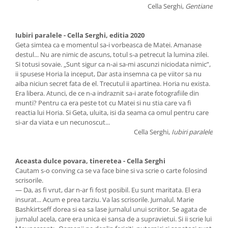
Cella Serghi,
Gentiane
Iubiri paralele - Cella Serghi, editia 2020
Geta simtea ca e momentul sa-i vorbeasca de Matei. Amanase
destul... Nu are nimic de ascuns, totul s-a petrecut la lumina zilei.
Si totusi sovaie. „Sunt sigur ca n-ai sa-mi ascunzi niciodata nimic”,
ii spusese Horia la inceput, Dar asta insemna ca pe viitor sa nu
aiba niciun secret fata de el. Trecutul ii apartinea. Horia nu exista.
Era libera. Atunci, de ce n-a indraznit sa-i arate fotografiile din
munti? Pentru ca era peste tot cu Matei si nu stia care va fi
reactia lui Horia. Si Geta, uluita, isi da seama ca omul pentru care
si-ar da viata e un necunoscut...
Cella Serghi,
Iubiri paralele
Aceasta dulce povara, tineretea - Cella Serghi
Cautam s-o conving ca se va face bine si va scrie o carte folosind
scrisorile.
— Da, as fi vrut, dar n-ar fi fost posibil. Eu sunt maritata. El era
insurat... Acum e prea tarziu. Va las scrisorile. Jurnalul. Marie
Bashkirtseff dorea si ea sa lase jurnalul unui scriitor. Se agata de
jurnalul acela, care era unica ei sansa de a supravietui. Si ii scrie lui