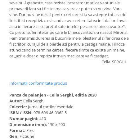
seva nu-l grabeste, care rezista increzator marilor vanturi ale
primaverii fara sa-i fie teama ca vara ar putea sa nu vina. Vara
vine. Dar nu vine decat pentru cei care stiu sa astepte tot asa de
linistiti si receptivi, ca si cand ar avea eternitatea in fata lor. Invat
asta in fiecare zi, cu pretul suferintelor pe care le binecuvantez”.
Cu pretul suferintelor pe care le binecuvantez s-a nascut Mirona.
I-am transmis durerea si bucuriile mele, blestemul si fericirea de a
fi scriitor, curajul de a pierde azi pentru a castiga maine. Fiindca
atunci cand se termina cartea, fiecare simte ca exista un maine,
ca „azi” e doar o repriza intr-un meci care va fi castigat.
Cella SERGHI
Informatii conformitate produs
Panza de paianjen - Cella Serghi, editia 2020
Autor:
Cella Serghi
Colectie:
Jurnalul cartilor esentiale
ISBN / ISSN:
978-606-46-0962-5
Numar pagini:
410
Dimensiune (mm):
130 x 200
Format:
Fizic
Gen:
Fictiune