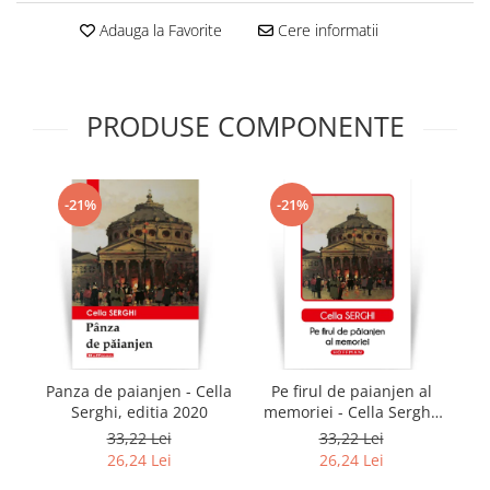
Adauga la Favorite
Cere informatii
PRODUSE COMPONENTE
-21%
-21%
Panza de paianjen - Cella
Pe firul de paianjen al
G
Serghi, editia 2020
memoriei - Cella Serghi,
editia 2020
33,22 Lei
33,22 Lei
26,24 Lei
26,24 Lei