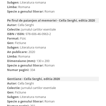
Subgen:
Literatura romana
Limba:
Romana
Specie a genului literar:
Roman
Pe firul de paianjen al memoriei - Cella Serghi, editia 2020
Autor:
Cella Serghi
Colectie:
Jurnalul cartilor esentiale
ISBN / ISSN:
978-606-46-0963-2
Format:
Fizic
Gen:
Fictiune
Subgen:
Literatura romana
An publicare:
2020
Limba:
Romana
Dimensiune (mm):
130 x 200
Specie a genului literar:
Roman
Numar pagini:
334
Gentiane - Cella Serghi, editia 2020
Autor:
Cella Serghi
Colectie:
Jurnalul cartilor esentiale
Gen:
Fictiune
Subgen:
Literatura romana
Specie a genului literar:
Roman
Numar pagini:
292