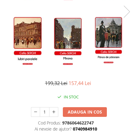
Literatura
Clasica
Contemporana
Moderna
Romana
Universala
Universala
Non-fictiune
Calatorii
Memorii
199,32 Lei
157,44 Lei
Publicistica / Reportaje / Interviuri
Stiinte umaniste
IN STOC
Istorie
Sociologie si filozofie
ADAUGA IN COS
Cod Produs:
9786064622747
Ai nevoie de ajutor?
0740984910