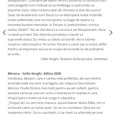
Maupassant: „Oamenii pe deplin fericiti, puternici si sanatosi sunt
oare pregatiti cum trebuie ca sa inteleaga sa patrunda, sa
exprime viata, viata noastra atat de chinuita si atat de scurta?
Oare cei exuberanti sunt facuti ca sa descopere toate mizeriile,
toate suferintele care ne inconjoara, sa bage de seama ca
moartea loveste neincetat, in fiecare zi, pretutindeni, crunta,
oarba, fatala?” Nu se stie daca l-a cunoscut pe Maupassant, daca
i-a lasat jurnalul. Dar datorita jurnalului a reusit sa
supravietuiasca. Eu vreau sa salvez scrisorile. Aici e iubirea
noastra, viata noastra. Pe urma, fiecare a vazut sau a crezut altfel.
Pentru el important era sa se ocupe de lucrarile lui de psihiatrie,
sa scrie...
Cella Serghi,
Aceasta dulce povara, tineretea
Mirona - Cella Serghi, Editia 2020
Intrebata, deseori, care e cartea mea preferata, de care dintre
eroinele mele ma simt mai legata, am raspuns fara ezitare:
Mirona. Poate fiindca mai mult pentru ea am suferit, pentru
aceasta carte pe care am scris-o impreuna in noptile in care
timpul parca inceta sa mai curga in clepsidra.
„Timpul aici nu are nicio masura, spune Rainer Maria Rilke, intr-o
scrisoare catre un tanar poet. Un an nu conteaza. Zece ani nu
inseamna nimic. Sa nu socotesti, ci sa cresti ca arborele pe care