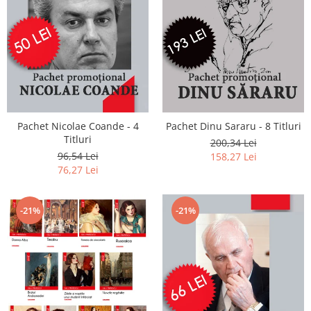
Pachet Nicolae Coande - 4
Pachet Dinu Sararu - 8 Titluri
Titluri
200,34 Lei
96,54 Lei
158,27 Lei
76,27 Lei
-21%
-21%