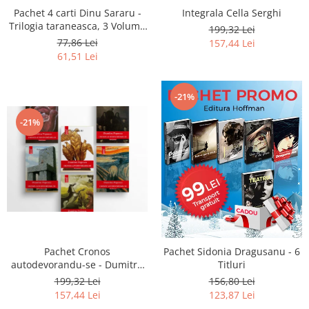
Pachet 4 carti Dinu Sararu -
Integrala Cella Serghi
Trilogia taraneasca, 3 Volume
199,32 Lei
+ Am onoarea, domnule
77,86 Lei
157,44 Lei
colonel!
61,51 Lei
-21%
-21%
Pachet Cronos
Pachet Sidonia Dragusanu - 6
autodevorandu-se - Dumitru
Titluri
Popescu (6 volume)
199,32 Lei
156,80 Lei
157,44 Lei
123,87 Lei