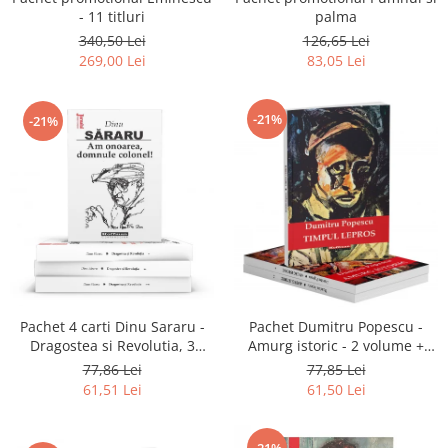
- 11 titluri
palma
340,50 Lei
126,65 Lei
269,00 Lei
83,05 Lei
-21%
-21%
Pachet 4 carti Dinu Sararu -
Pachet Dumitru Popescu -
Dragostea si Revolutia, 3
Amurg istoric - 2 volume +
Volume + Am onoarea,
Timpul lepros!
77,86 Lei
77,85 Lei
domnule colonel!
61,51 Lei
61,50 Lei