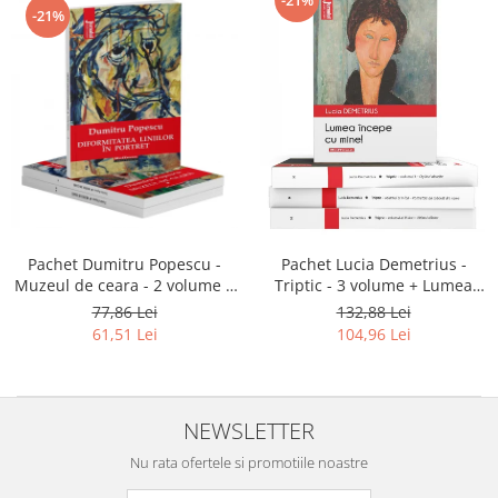
-21%
-21%
Pachet Dumitru Popescu -
Pachet Lucia Demetrius -
Muzeul de ceara - 2 volume +
Triptic - 3 volume + Lumea
Diformitatea liniilor în portret!
începe cu mine!
77,86 Lei
132,88 Lei
61,51 Lei
104,96 Lei
NEWSLETTER
Nu rata ofertele si promotiile noastre