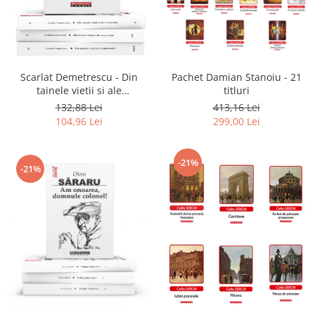
Literatura
Clasica
Contemporana
Moderna
Scarlat Demetrescu - Din
Pachet Damian Stanoiu - 21
Romana
tainele vietii si ale
titluri
Universala
universului, Volumele I-III +
132,88 Lei
413,16 Lei
Viata dincolo de mormant
104,96 Lei
299,00 Lei
Universala
Non-fictiune
Calatorii
-21%
-21%
Memorii
Publicistica / Reportaje / Interviuri
Stiinte umaniste
Istorie
Sociologie si filozofie