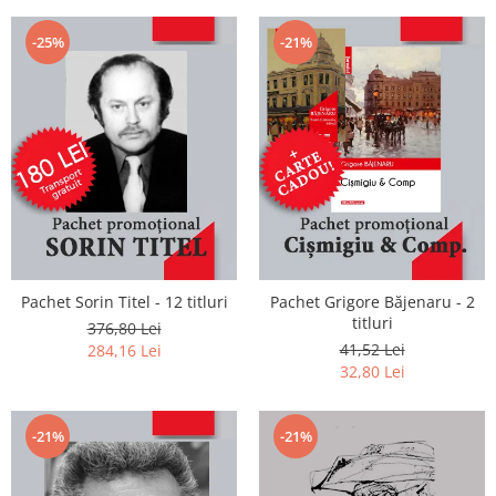
-25%
-21%
Pachet Sorin Titel - 12 titluri
Pachet Grigore Băjenaru - 2
titluri
376,80 Lei
41,52 Lei
284,16 Lei
32,80 Lei
-21%
-21%