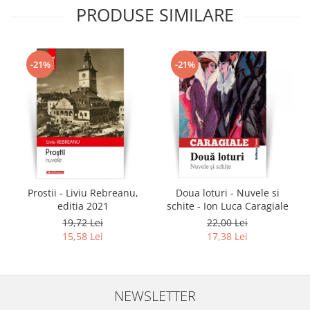
PRODUSE SIMILARE
-21%
-21%
Prostii - Liviu Rebreanu,
Doua loturi - Nuvele si
editia 2021
schite - Ion Luca Caragiale
19,72 Lei
22,00 Lei
15,58 Lei
17,38 Lei
NEWSLETTER