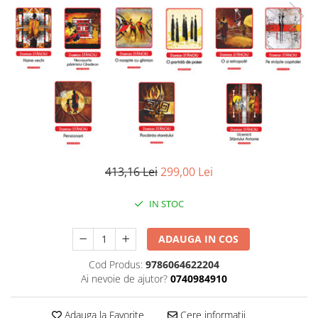
Literatura
Clasica
Contemporana
Moderna
Romana
Universala
Universala
Non-fictiune
Calatorii
413,16 Lei
299,00 Lei
Memorii
Publicistica / Reportaje / Interviuri
IN STOC
Stiinte umaniste
ADAUGA IN COS
Istorie
Sociologie si filozofie
Cod Produs:
9786064622204
Ai nevoie de ajutor?
0740984910
Adauga la Favorite
Cere informatii