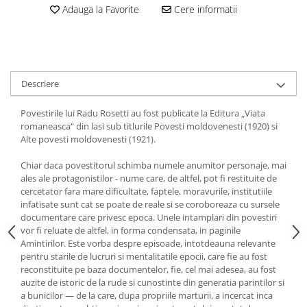
Adauga la Favorite
Cere informatii
Descriere
Povestirile lui Radu Rosetti au fost publicate la Editura „Viata
romaneasca" din lasi sub titlurile Povesti moldovenesti (1920) si
Alte povesti moldovenesti (1921).
Chiar daca povestitorul schimba numele anumitor personaje, mai
ales ale protagonistilor - nume care, de altfel, pot fi restituite de
cercetator fara mare dificultate, faptele, moravurile, institutiile
infatisate sunt cat se poate de reale si se coroboreaza cu sursele
documentare care privesc epoca. Unele intamplari din povestiri
vor fi reluate de altfel, in forma condensata, in paginile
Amintirilor. Este vorba despre episoade, intotdeauna relevante
pentru starile de lucruri si mentalitatile epocii, care fie au fost
reconstituite pe baza documentelor, fie, cel mai adesea, au fost
auzite de istoric de la rude si cunostinte din generatia parintilor si
a bunicilor — de la care, dupa propriile marturii, a incercat inca