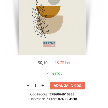
Literatura
Clasica
Contemporana
Moderna
Romana
Universala
Universala
Non-fictiune
Calatorii
Memorii
30,10 Lei
23,78 Lei
Publicistica / Reportaje / Interviuri
IN STOC
Stiinte umaniste
Istorie
ADAUGA IN COS
Sociologie si filozofie
Cod Produs:
9786064610355
Ai nevoie de ajutor?
0740984910